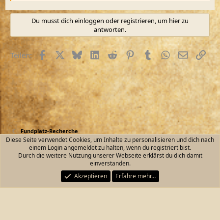
Du musst dich einloggen oder registrieren, um hier zu
antworten.
Facebook
X (Twitter)
Bluesky
LinkedIn
Reddit
Pinterest
Tumblr
WhatsApp
E-Mail
Link
Teilen:
Fundplatz-Recherche
Diese Seite verwendet Cookies, um Inhalte zu personalisieren und dich nach
einem Login angemeldet zu halten, wenn du registriert bist.
Kontakt
Nutzungsbedingungen
Datenschutz
Durch die weitere Nutzung unserer Webseite erklärst du dich damit
Hilfe und Impressum
Start
R
einverstanden.
S
S
Akzeptieren
Erfahre mehr…
®
Community platform by XenForo
© 2010-2026 XenForo Ltd.