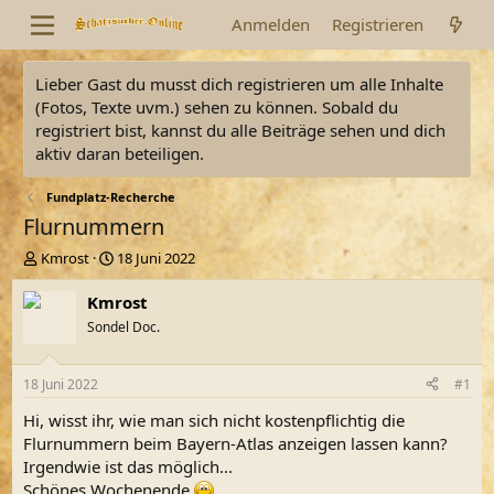
Anmelden
Registrieren
Lieber Gast du musst dich registrieren um alle Inhalte
(Fotos, Texte uvm.) sehen zu können. Sobald du
registriert bist, kannst du alle Beiträge sehen und dich
aktiv daran beteiligen.
Fundplatz-Recherche
Flurnummern
E
E
Kmrost
18 Juni 2022
r
r
s
s
Kmrost
t
t
Sondel Doc.
e
e
l
l
l
l
18 Juni 2022
#1
e
t
r
a
Hi, wisst ihr, wie man sich nicht kostenpflichtig die
m
Flurnummern beim Bayern-Atlas anzeigen lassen kann?
Irgendwie ist das möglich...
Schönes Wochenende