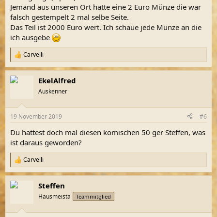
Jemand aus unseren Ort hatte eine 2 Euro Münze die war
falsch gestempelt 2 mal selbe Seite.
Das Teil ist 2000 Euro wert. Ich schaue jede Münze an die
ich ausgebe
Carvelli
R
e
a
EkelAlfred
k
t
Auskenner
i
o
n
19 November 2019
#6
e
n
Du hattest doch mal diesen komischen 50 ger Steffen, was
:
ist daraus geworden?
Carvelli
R
e
a
Steffen
k
t
Hausmeista
Teammitglied
i
o
n