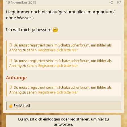
19 November 2019
#7
e
n
Liegt immer noch nicht aufgeräumt alles im Aquarium (
:
ohne Wasser )
Ich will mich ja bessern
Du musst registriert sein im Schatzsucherforum, um Bilder als
Anhang zu sehen.
Registriere dich bitte hier
Du musst registriert sein im Schatzsucherforum, um Bilder als
Anhang zu sehen.
Registriere dich bitte hier
Anhänge
Du musst registriert sein im Schatzsucherforum, um Bilder als
Anhang zu sehen.
Registriere dich bitte hier
EkelAlfred
R
e
a
Du musst dich einloggen oder registrieren, um hier zu
k
antworten.
t