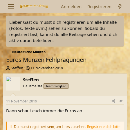
Anmelden
Registrieren
Lieber Gast du musst dich registrieren um alle Inhalte
(Fotos, Texte uvm.) sehen zu können. Sobald du
registriert bist, kannst du alle Beiträge sehen und dich
aktiv daran beteiligen.
Neuzeitliche Münzen
Euros Münzen Fehlprägungen
E
E
Steffen
11 November 2019
r
r
s
s
Steffen
t
t
Hausmeista
Teammitglied
e
e
l
l
l
l
11 November 2019
#1
e
t
r
a
Dann schaut euch immer die Euros an
m
Du musst registriert sein, um Links zu sehen.
Registriere dich bitte