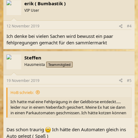
erik ( Bumbastik )
VIP User
12 November 2019
#4
Ich denke bei vielen Sachen wird bewusst ein paar
fehlpregungen gemacht für den sammlermarkt
Steffen
Hausmeista
Teammitglied
19 November 2019
#5
HoB schrieb:
Ich hatte mal eine Fehlprägung in der Geldbörse entdeckt.....
leider nur in einem Nebenfach gesichert. Meine Ex hat sie dann
in einen Parkautomaten geschmissen. Ich hätte kotzen können
Das schon traurig
Ich hätte den Automaten gleich ins
Auto gelegt ( Spaß )