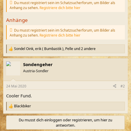
Du musst registriert sein im Schatzsucherforum, um Bilder als
Anhang zu sehen.
Registriere dich bitte hier
Anhänge
Du musst registriert sein im Schatzsucherforum, um Bilder als
Anhang zu sehen.
Registriere dich bitte hier
Sondel Oink
,
erik ( Bumbastik )
,
Pelle
und 2 andere
R
e
a
Sondengeher
k
t
Austria-Sondler
i
o
n
24 Mai 2020
#2
e
n
Cooler Fund.
:
Blackbiker
R
e
a
Du musst dich einloggen oder registrieren, um hier zu
k
antworten.
t