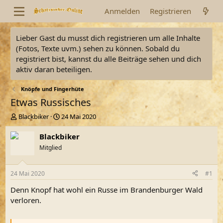
Anmelden
Registrieren
Lieber Gast du musst dich registrieren um alle Inhalte
(Fotos, Texte uvm.) sehen zu können. Sobald du
registriert bist, kannst du alle Beiträge sehen und dich
aktiv daran beteiligen.
Knöpfe und Fingerhüte
Etwas Russisches
E
E
Blackbiker
24 Mai 2020
r
r
s
s
Blackbiker
t
t
Mitglied
e
e
l
l
l
l
24 Mai 2020
#1
e
t
r
a
Denn Knopf hat wohl ein Russe im Brandenburger Wald
m
verloren.