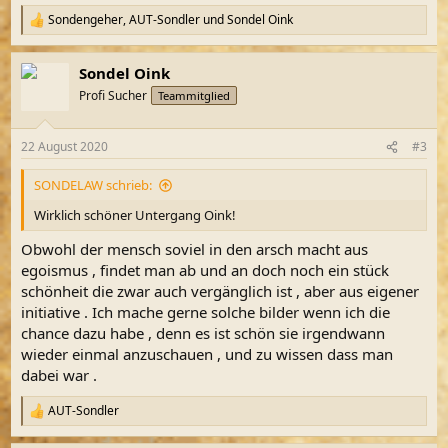
Sondengeher
,
AUT-Sondler
und
Sondel Oink
R
e
a
Sondel Oink
k
t
Profi Sucher
Teammitglied
i
o
n
22 August 2020
#3
e
n
SONDELAW schrieb:
:
Wirklich schöner Untergang Oink!
Obwohl der mensch soviel in den arsch macht aus
egoismus , findet man ab und an doch noch ein stück
schönheit die zwar auch vergänglich ist , aber aus eigener
initiative . Ich mache gerne solche bilder wenn ich die
chance dazu habe , denn es ist schön sie irgendwann
wieder einmal anzuschauen , und zu wissen dass man
dabei war .
AUT-Sondler
R
e