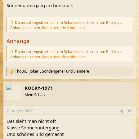
Sonnenuntergang im hunsrück
Du musst registriert sein im Schatzsucherforum, um Bilder als
Anhang zu sehen.
Registriere dich bitte hier
Anhänge
Du musst registriert sein im Schatzsucherforum, um Bilder als
Anhang zu sehen.
Registriere dich bitte hier
ThoBo
,
_Joker_
,
Sondengeher
und 8 andere
R
e
a
ROCKY-1971
k
t
Mein Schatz
i
o
n
21 August 2020
#2
e
n
Das sieht man nicht oft
:
Klasse Sonnenuntergang
Und schönes Bild gemacht