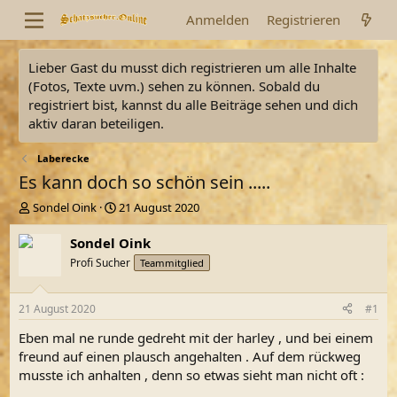
Anmelden
Registrieren
Lieber Gast du musst dich registrieren um alle Inhalte
(Fotos, Texte uvm.) sehen zu können. Sobald du
registriert bist, kannst du alle Beiträge sehen und dich
aktiv daran beteiligen.
Laberecke
Es kann doch so schön sein .....
E
E
Sondel Oink
21 August 2020
r
r
s
s
Sondel Oink
t
t
Profi Sucher
Teammitglied
e
e
l
l
l
l
21 August 2020
#1
e
t
r
a
Eben mal ne runde gedreht mit der harley , und bei einem
m
freund auf einen plausch angehalten . Auf dem rückweg
musste ich anhalten , denn so etwas sieht man nicht oft :