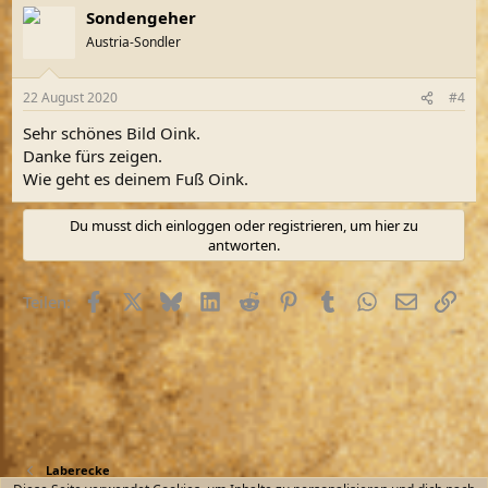
a
Sondengeher
k
t
Austria-Sondler
i
o
n
22 August 2020
#4
e
n
Sehr schönes Bild Oink.
:
Danke fürs zeigen.
Wie geht es deinem Fuß Oink.
Du musst dich einloggen oder registrieren, um hier zu
antworten.
Facebook
X (Twitter)
Bluesky
LinkedIn
Reddit
Pinterest
Tumblr
WhatsApp
E-Mail
Link
Teilen:
Laberecke