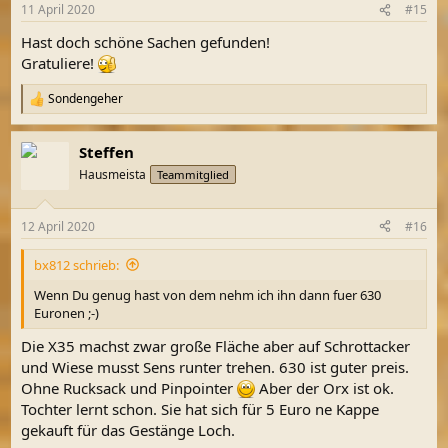
n
11 April 2020
#15
e
n
Hast doch schöne Sachen gefunden!
:
Gratuliere!
Sondengeher
R
e
a
Steffen
k
t
Hausmeista
Teammitglied
i
o
n
12 April 2020
#16
e
n
bx812 schrieb:
:
Wenn Du genug hast von dem nehm ich ihn dann fuer 630
Euronen ;-)
Die X35 machst zwar große Fläche aber auf Schrottacker
und Wiese musst Sens runter trehen. 630 ist guter preis.
Ohne Rucksack und Pinpointer
Aber der Orx ist ok.
Tochter lernt schon. Sie hat sich für 5 Euro ne Kappe
gekauft für das Gestänge Loch.