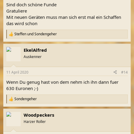
Sind doch schöne Funde
Gratuliere
Mit neuen Geräten muss man sich erst mal ein Schaffen
das wird schon
Steffen
und
Sondengeher
R
e
a
EkelAlfred
k
t
Auskenner
i
o
n
11 April 2020
#14
e
n
Wenn Du genug hast von dem nehm ich ihn dann fuer
:
630 Euronen ;-)
Sondengeher
R
e
a
Woodpeckers
k
t
Harzer Roller
i
o