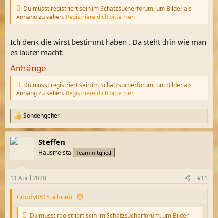
n
:
Du musst registriert sein im Schatzsucherforum, um Bilder als
Anhang zu sehen.
Registriere dich bitte hier
Ich denk die wirst bestimmt haben . Da steht drin wie man
es lauter macht.
Anhänge
Du musst registriert sein im Schatzsucherforum, um Bilder als
Anhang zu sehen.
Registriere dich bitte hier
Sondengeher
R
e
a
Steffen
k
t
Hausmeista
Teammitglied
i
o
n
11 April 2020
#11
e
n
Goody0815 schrieb:
:
Du musst registriert sein im Schatzsucherforum, um Bilder