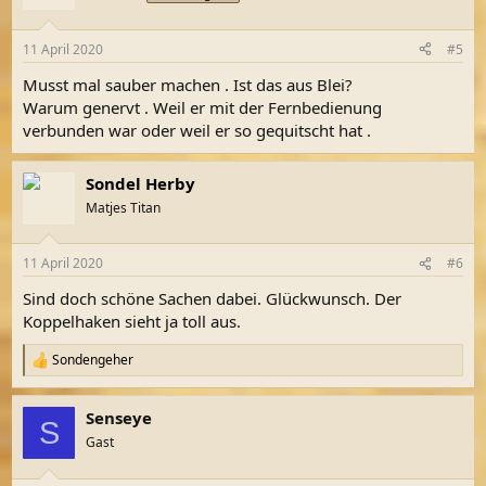
11 April 2020
#5
Musst mal sauber machen . Ist das aus Blei?
Warum genervt . Weil er mit der Fernbedienung
verbunden war oder weil er so gequitscht hat .
Sondel Herby
Matjes Titan
11 April 2020
#6
Sind doch schöne Sachen dabei. Glückwunsch. Der
Koppelhaken sieht ja toll aus.
Sondengeher
R
e
a
Senseye
k
S
t
Gast
i
o