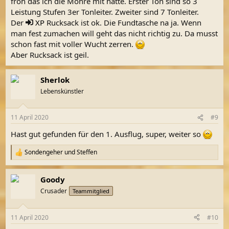
froh das ich die Möhre mit hatte. Erster Ton sind so 3
Leistung Stufen 3er Tonleiter. Zweiter sind 7 Tonleiter.
Der
XP
Rucksack ist ok. Die Fundtasche na ja. Wenn
man fest zumachen will geht das nicht richtig zu. Da musst
schon fast mit voller Wucht zerren.
Aber Rucksack ist geil.
Sherlok
Lebenskünstler
11 April 2020
#9
Hast gut gefunden für den 1. Ausflug, super, weiter so
Sondengeher
und
Steffen
R
e
a
Goody
k
t
Crusader
Teammitglied
i
o
n
11 April 2020
#10
e