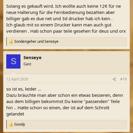
Solang es gekauft wird. Ich wollte auch keine 12€ für ne
neue Halterung für die Fernbedienung bezahlen aber
billiger gab es due net und 3d drucker hab ich kein .
Ich glaub mit so einem Drucker kann man auch gut
verdienen . Hab schon paar teile gesehen für deus und orx
Sondengeher
und
Senseye
R
e
a
Senseye
k
S
t
Gast
i
o
n
12 April 2020
#19
e
n
so ist es, leider ...
:
Dazu bräuchte man aber schon ein etwas besseren, denn
aus dem billigen bekommst Du keine "passenden" Teile
hin .. Hatte schon so einen, der ist auf dem Schrott
gelandet
Goody
R
e