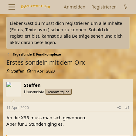
Anmelden
Registrieren
Lieber Gast du musst dich registrieren um alle Inhalte
(Fotos, Texte uvm.) sehen zu können. Sobald du
registriert bist, kannst du alle Beiträge sehen und dich
aktiv daran beteiligen.
Tagesfunde & Fundkomplexe
Erstes sondeln mit dem Orx
E
E
Steffen
11 April 2020
r
r
s
s
Steffen
t
t
Hausmeista
Teammitglied
e
e
l
l
l
l
11 April 2020
#1
e
t
r
a
An die X35 muss man sich gewöhnen.
m
Aber für 3 Stunden ging es.