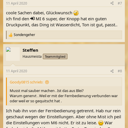
n
11 April 2020
#7
e
n
coole Sachen dabei, Glückwunsch
:
ich find den
MI 6
super, der Knopp hat ein guten
Druckpunkt, das Ding ist Wasserdicht, Ton ist gut, passt..
Sondengeher
R
e
a
Steffen
k
t
Hausmeista
Teammitglied
i
o
n
11 April 2020
#8
e
n
Goody0815 schrieb:
:
Musst mal sauber machen . Ist das aus Blei?
Warum genervt . Weil er mit der Fernbedienung verbunden war
oder weil er so gequitscht hat .
Ich hab ihn von der Fernbedienung getrennt. Hab nur rein
geschaut wegen der Einstellungen. Aber ohne Mist ich peil
die Einstellungen vom M6 nicht. Er ist zu leise.
War