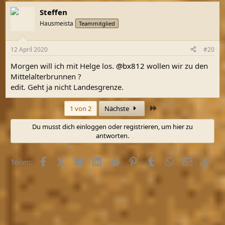
a
Steffen
k
t
Hausmeista
Teammitglied
i
o
n
12 April 2020
#20
e
n
Morgen will ich mit Helge los.
@bx812
wollen wir zu den
:
Mittelalterbrunnen ?
edit. Geht ja nicht Landesgrenze.
Letzte
1 von 2
Nächste
Du musst dich einloggen oder registrieren, um hier zu
antworten.
Facebook
X (Twitter)
Bluesky
LinkedIn
Reddit
Pinterest
Tumblr
WhatsApp
E-Mail
Link
Teilen: