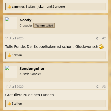
sammler
,
Stefan
,
_Joker_
und 2 andere
R
e
a
Goody
k
t
Crusader
Teammitglied
i
o
n
11 April 2020
#2
e
n
Tolle Funde. Der Koppelhaken ist schön . Glückwunsch
:
Steffen
R
e
a
Sondengeher
k
t
Austria-Sondler
i
o
n
11 April 2020
#3
e
n
Gratuliere zu deinen Funden.
:
Steffen
R
e