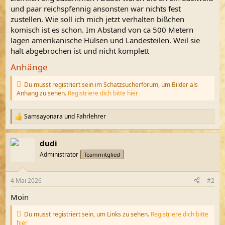
und paar reichspfennig ansonsten war nichts fest
zustellen. Wie soll ich mich jetzt verhalten bißchen
komisch ist es schon. Im Abstand von ca 500 Metern
lagen amerikanische Hülsen und Landesteilen. Weil sie
halt abgebrochen ist und nicht komplett
Anhänge
Du musst registriert sein im Schatzsucherforum, um Bilder als
Anhang zu sehen.
Registriere dich bitte hier
Samsayonara
und
Fahrlehrer
R
e
a
dudi
k
t
Administrator
Teammitglied
i
o
n
4 Mai 2026
#2
e
n
Moin
:
Du musst registriert sein, um Links zu sehen.
Registriere dich bitte
hier