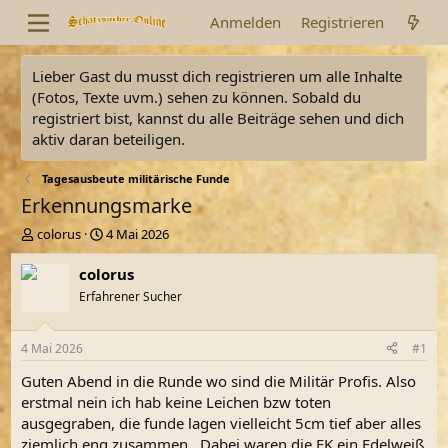
Anmelden
Registrieren
Lieber Gast du musst dich registrieren um alle Inhalte
(Fotos, Texte uvm.) sehen zu können. Sobald du
registriert bist, kannst du alle Beiträge sehen und dich
aktiv daran beteiligen.
Tagesausbeute militärische Funde
Erkennungsmarke
E
E
colorus
4 Mai 2026
r
r
s
s
colorus
t
t
Erfahrener Sucher
e
e
l
l
l
l
4 Mai 2026
#1
e
t
r
a
Guten Abend in die Runde wo sind die Militär Profis. Also
m
erstmal nein ich hab keine Leichen bzw toten
ausgegraben, die funde lagen vielleicht 5cm tief aber alles
ziemlich eng zusammen . Dabei waren die EK ein Edelweiß