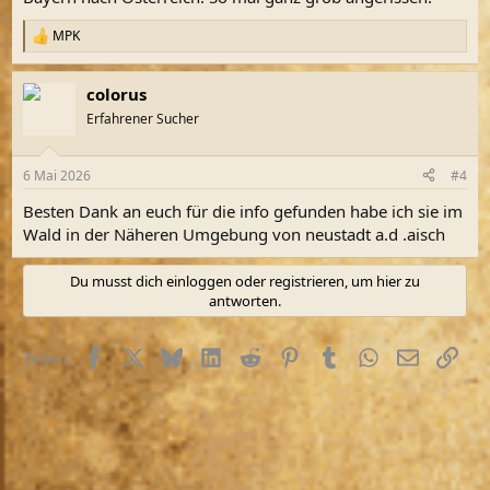
MPK
R
e
a
colorus
k
t
Erfahrener Sucher
i
o
n
6 Mai 2026
#4
e
n
Besten Dank an euch für die info gefunden habe ich sie im
:
Wald in der Näheren Umgebung von neustadt a.d .aisch
Du musst dich einloggen oder registrieren, um hier zu
antworten.
Facebook
X (Twitter)
Bluesky
LinkedIn
Reddit
Pinterest
Tumblr
WhatsApp
E-Mail
Link
Teilen: