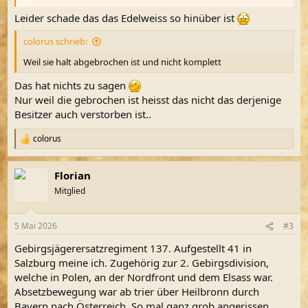
Leider schade das das Edelweiss so hinüber ist
colorus schrieb:
Weil sie halt abgebrochen ist und nicht komplett
Das hat nichts zu sagen
Nur weil die gebrochen ist heisst das nicht das derjenige
Besitzer auch verstorben ist..
colorus
R
e
a
Florian
k
t
Mitglied
i
o
n
5 Mai 2026
#3
e
n
Gebirgsjägerersatzregiment 137. Aufgestellt 41 in
:
Salzburg meine ich. Zugehörig zur 2. Gebirgsdivision,
welche in Polen, an der Nordfront und dem Elsass war.
Absetzbewegung war ab trier über Heilbronn durch
Bayern nach Österreich. So mal ganz grob angerissen.