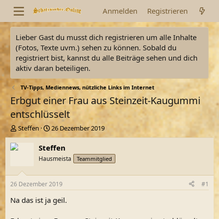
Anmelden
Registrieren
Lieber Gast du musst dich registrieren um alle Inhalte
(Fotos, Texte uvm.) sehen zu können. Sobald du
registriert bist, kannst du alle Beiträge sehen und dich
aktiv daran beteiligen.
TV-Tipps, Mediennews, nützliche Links im Internet
Erbgut einer Frau aus Steinzeit-Kaugummi
entschlüsselt
E
E
Steffen
26 Dezember 2019
r
r
s
s
Steffen
t
t
Hausmeista
Teammitglied
e
e
l
l
l
l
26 Dezember 2019
#1
e
t
r
a
Na das ist ja geil.
m