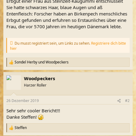
Erbgut einer Frau aus Steinzeit-Kaugummi entschlüsselt
Sie hatte schwarzes Haar, blaue Augen und aß
Entenfleisch: Forscher haben an Birkenpech menschliches
Erbgut gefunden und erfuhren so Erstaunliches über eine
Frau, die vor 5700 Jahren im heutigen Dänemark lebte.
Du musst registriert sein, um Links zu sehen.
Registriere dich bitte
hier
Sondel Herby
und
Woodpeckers
R
e
a
Woodpeckers
k
t
Harzer Roller
i
o
n
26 Dezember 2019
#2
e
n
Sehr sehr cooler Bericht!!!
:
Danke Steffen!
Steffen
R
e