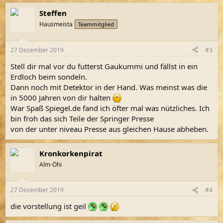
a
Steffen
k
t
Hausmeista
Teammitglied
i
o
n
27 Dezember 2019
#3
e
n
Stell dir mal vor du futterst Gaukummi und fällst in ein
:
Erdloch beim sondeln.
Dann noch mit Detektor in der Hand. Was meinst was die
in 5000 Jahren von dir halten
War Spaß Spiegel.de fand ich öfter mal was nützliches. Ich
bin froh das sich Teile der Springer Presse
von der unter niveau Presse aus gleichen Hause abheben.
Kronkorkenpirat
Alm-Öhi
27 Dezember 2019
#4
die vorstellung ist geil