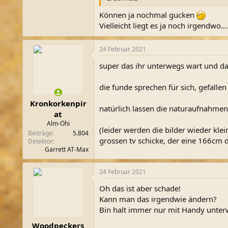
Können ja nochmal gucken
Vielleicht liegt es ja noch irgendwo....
24 Februar 2021
super das ihr unterwegs wart und da
die funde sprechen für sich, gefallen
Kronkorkenpir
natürlich lassen die naturaufnahme
at
Alm-Öhi
(leider werden die bilder wieder kl
Beiträge
5.804
grossen tv schicke, der eine 166cm di
Detektor
Garrett AT-Max
24 Februar 2021
Oh das ist aber schade!
Kann man das irgendwie ändern?
Bin halt immer nur mit Handy unter
Woodpeckers