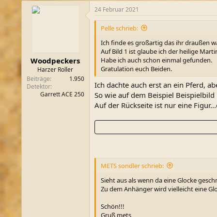
a
... hier wohnen die Woody's
24 Februar 2021
k
t
Du musst registriert sein im Schatzsu
i
Pelle schrieb:
o
Die werden auch immer größer!
n
Ich finde es großartig das ihr draußen 
e
Auf Bild 1 ist glaube ich der heilige Marti
n
Habe ich auch schon einmal gefunden.
Woodpeckers
:
Gratulation euch Beiden.
Harzer Roller
Beiträge
1.950
Ich dachte auch erst an ein Pferd, 
Detektor
Garrett ACE 250
So wie auf dem Beispiel Beispielbild
Auf der Rückseite ist nur eine Figur.
METS sondler schrieb:
Sieht aus als wenn da eine Glocke gesch
Zu dem Anhänger wird vielleicht eine G
Schön!!!
Gruß mets