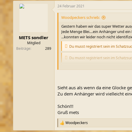
24 Februar 2021
Woodpeckers schrieb:
Gestern haben wir das super Wetter au
Jede Menge Blei....ein Anhänger und ein
...konnten wir leider noch nicht identifizi
METS sondler
Mitglied
Du musst registriert sein im Schatzsu
Beiträge
289
Du musst registriert sein im Schatzsu
Du musst registriert sein im Schatzsu
...sowas in der Art...
Sieht aus als wenn da eine Glocke g
Zu dem Anhänger wird vielleicht ei
Du musst registriert sein im Schatzsu
Du musst registriert sein im Schatzsu
Schön!!!
Gruß mets
...schön war's!
Woodpeckers
R
Du musst registriert sein im Schatzsu
e