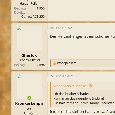
Harzer Roller
Beiträge
1.950
Detektor
Garrett ACE 250
24 Februar 2021
Der Herzanhänger ist ein schöner Fun
Sherlok
Lebenskünstler
Woodpeckers
R
Beiträge
2.694
e
a
24 Februar 2021
k
t
i
Woodpeckers schrieb:
o
n
Oh das ist aber schade!
e
Kann man das irgendwie ändern?
n
Bin halt immer nur mit Handy unterweg
Kronkorkenpir
:
at
leider nicht, steffen hats vor ca. 2
Alm-Öhi