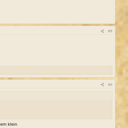
#8
#9
rem klein