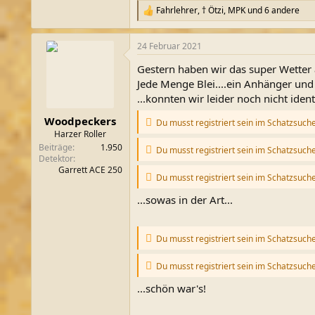
Fahrlehrer
,
† Ötzi
,
MPK
und 6 andere
R
e
a
24 Februar 2021
k
t
Gestern haben wir das super Wetter
i
o
Jede Menge Blei....ein Anhänger und
n
...konnten wir leider noch nicht ident
e
n
Woodpeckers
Du musst registriert sein im Schatzsuch
:
Harzer Roller
Beiträge
1.950
Du musst registriert sein im Schatzsuch
Detektor
Garrett ACE 250
Du musst registriert sein im Schatzsuch
...sowas in der Art...
Du musst registriert sein im Schatzsuch
Du musst registriert sein im Schatzsuch
...schön war's!