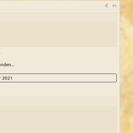
#5
.
inden...
r 2021