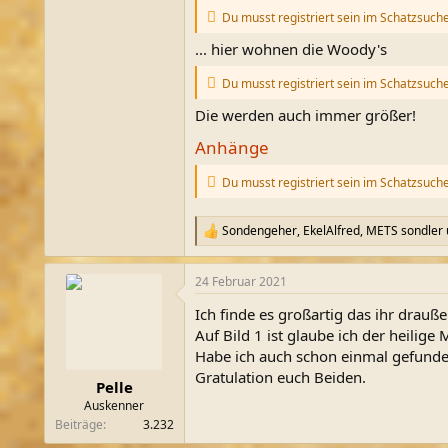
Du musst registriert sein im Schatzsuch
... hier wohnen die Woody's
Du musst registriert sein im Schatzsuch
Die werden auch immer größer!
Anhänge
Du musst registriert sein im Schatzsuch
Sondengeher
,
EkelAlfred
,
METS sondler
R
e
a
24 Februar 2021
k
t
Ich finde es großartig das ihr drauß
i
o
Auf Bild 1 ist glaube ich der heilige 
n
Habe ich auch schon einmal gefunde
e
Gratulation euch Beiden.
n
Pelle
:
Auskenner
Beiträge
3.232