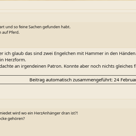
cherforum, um Bilder als Anhang zu sehen.
Registriere dich bitte hier
wart und so feine Sachen gefunden habt.
n auf Pferd.
aber ich glaub das sind zwei Engelchen mit Hammer in den Händen
 in Herzform.
..dachte an irgendeinen Patron. Konnte aber noch nichts gleiches f
Beitrag automatisch zusammengeführt:
24 Februa
miedet wird wo ein HerzAnhänger dran ist?!
locke gehören?