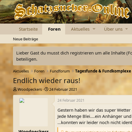
Startseite
Foren
Aktuelles
Über uns
Neue Beiträge
Lieber Gast du musst dich registrieren um alle Inhalte (F
beteiligen.
Aktuelles
Foren
Fundforum
Tagesfunde & Fundkomplexe
Endlich wieder raus!
E
E
Woodpeckers
24 Februar 2021
r
r
s
s
24 Februar 2021
t
t
Gestern haben wir das super Wetter
e
e
l
l
Jede Menge Blei....ein Anhänger und
l
l
...konnten wir leider noch nicht ident
e
t
Woodpeckers
r
a