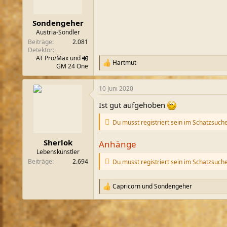
Sondengeher
Austria-Sondler
Beiträge
2.081
Detektor
AT Pro/Max und
Hartmut
R
GM
24 One
e
a
10 Juni 2020
k
t
Ist gut aufgehoben
i
o
Du musst registriert sein im Schatzsuch
n
e
n
Sherlok
Anhänge
:
Lebenskünstler
Beiträge
2.694
Du musst registriert sein im Schatzsuch
Capricorn
und
Sondengeher
R
e
a
k
t