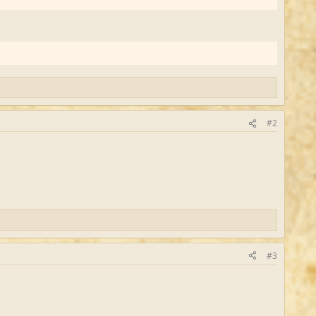
#2
#3