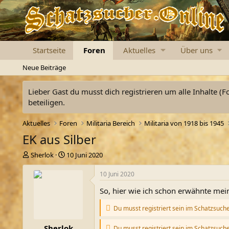
Startseite
Foren
Aktuelles
Über uns
Neue Beiträge
Lieber Gast du musst dich registrieren um alle Inhalte (F
beteiligen.
Aktuelles
Foren
Militaria Bereich
Militaria von 1918 bis 1945
EK aus Silber
E
E
Sherlok
10 Juni 2020
r
r
s
s
10 Juni 2020
t
t
So, hier wie ich schon erwähnte mein
e
e
l
l
Du musst registriert sein im Schatzsuch
l
l
e
t
Sherlok
r
a
Du musst registriert sein im Schatzsuch