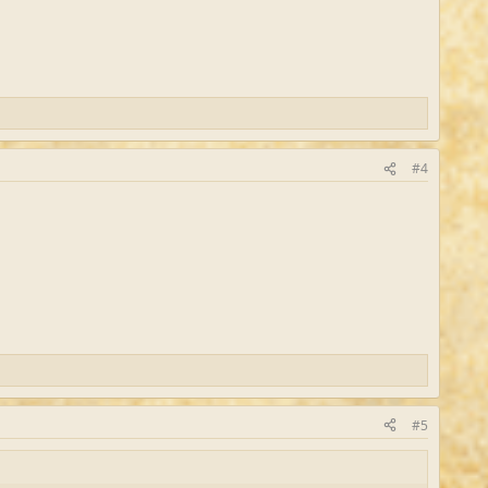
#4
#5