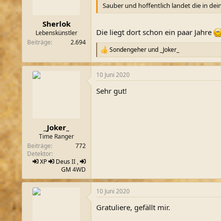
n
Sauber und hoffentlich landet die in dein
e
n
Sherlok
:
Die liegt dort schon ein paar Jahre
Lebenskünstler
Beiträge
2.694
Sondengeher
und
_Joker_
R
e
a
10 Juni 2020
k
t
Sehr gut!
i
o
n
e
n
_Joker_
:
Time Ranger
Beiträge
772
Detektor
XP
Deus
II ,
GM
4WD
10 Juni 2020
Gratuliere, gefällt mir.