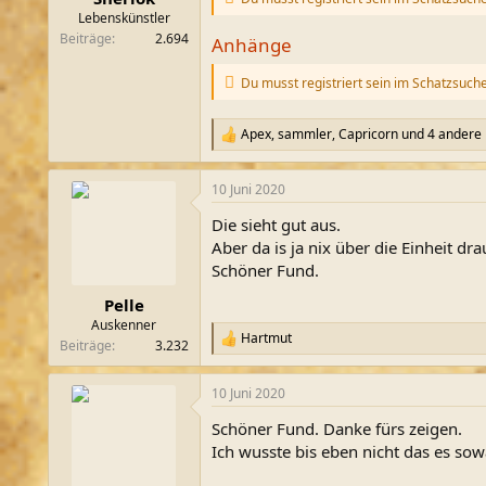
m
Lebenskünstler
Beiträge
2.694
Anhänge
Du musst registriert sein im Schatzsuch
Apex
,
sammler
,
Capricorn
und 4 andere
R
e
a
10 Juni 2020
k
t
Die sieht gut aus.
i
o
Aber da is ja nix über die Einheit dr
n
Schöner Fund.
e
n
Pelle
:
Auskenner
Hartmut
R
Beiträge
3.232
e
a
10 Juni 2020
k
t
Schöner Fund. Danke fürs zeigen.
i
o
Ich wusste bis eben nicht das es sow
n
e