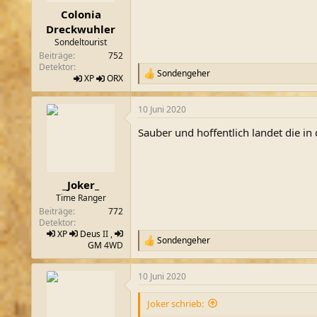
n
Colonia
:
Dreckwuhler
Sondeltourist
Beiträge
752
Detektor
Sondengeher
R
XP
ORX
e
a
10 Juni 2020
k
t
Sauber und hoffentlich landet die in 
i
o
n
e
n
_Joker_
:
Time Ranger
Beiträge
772
Detektor
XP
Deus
II ,
Sondengeher
R
GM
4WD
e
a
10 Juni 2020
k
t
i
Joker schrieb:
o