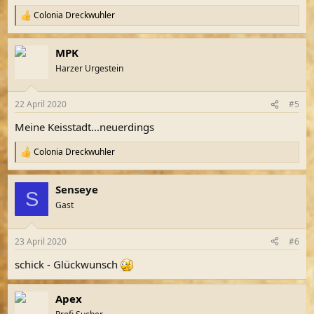
Colonia Dreckwuhler
R
e
a
MPK
k
t
Harzer Urgestein
i
o
n
22 April 2020
#5
e
n
Meine Keisstadt...neuerdings
:
Colonia Dreckwuhler
R
e
a
Senseye
k
S
t
Gast
i
o
n
23 April 2020
#6
e
n
schick - Glückwunsch
:
Apex