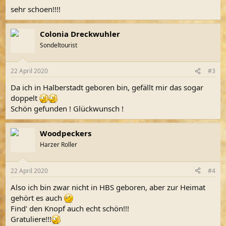
n
sehr schoen!!!!
:
Colonia Dreckwuhler
Sondeltourist
22 April 2020
#3
Da ich in Halberstadt geboren bin, gefällt mir das sogar
doppelt
Schön gefunden ! Glückwunsch !
Woodpeckers
Harzer Roller
22 April 2020
#4
Also ich bin zwar nicht in HBS geboren, aber zur Heimat
gehört es auch
Find' den Knopf auch echt schön!!!
Gratuliere!!!