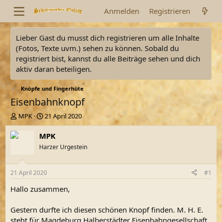
Anmelden
Registrieren
Lieber Gast du musst dich registrieren um alle Inhalte
(Fotos, Texte uvm.) sehen zu können. Sobald du
registriert bist, kannst du alle Beiträge sehen und dich
aktiv daran beteiligen.
Knöpfe und Fingerhüte
Eisenbahnknopf
E
E
MPK
21 April 2020
r
r
s
s
MPK
t
t
Harzer Urgestein
e
e
l
l
l
l
21 April 2020
#1
e
t
r
a
Hallo zusammen,
m
Gestern durfte ich diesen schönen Knopf finden. M. H. E.
steht für Magdeburg Halberstädter Eisenbahngesellschaft