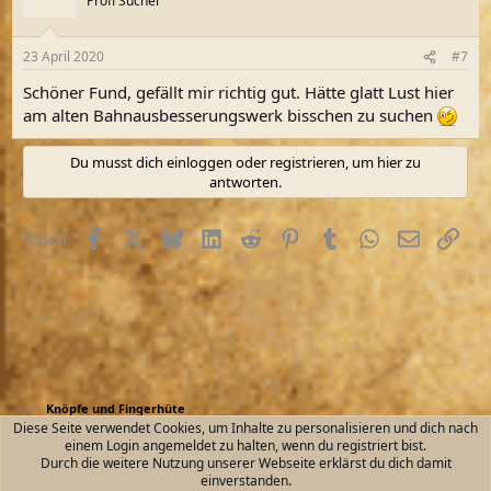
Profi Sucher
23 April 2020
#7
Schöner Fund, gefällt mir richtig gut. Hätte glatt Lust hier
am alten Bahnausbesserungswerk bisschen zu suchen
Du musst dich einloggen oder registrieren, um hier zu
antworten.
Facebook
X (Twitter)
Bluesky
LinkedIn
Reddit
Pinterest
Tumblr
WhatsApp
E-Mail
Link
Teilen:
Knöpfe und Fingerhüte
Diese Seite verwendet Cookies, um Inhalte zu personalisieren und dich nach
einem Login angemeldet zu halten, wenn du registriert bist.
Kontakt
Nutzungsbedingungen
Datenschutz
Durch die weitere Nutzung unserer Webseite erklärst du dich damit
Hilfe und Impressum
Start
R
einverstanden.
S