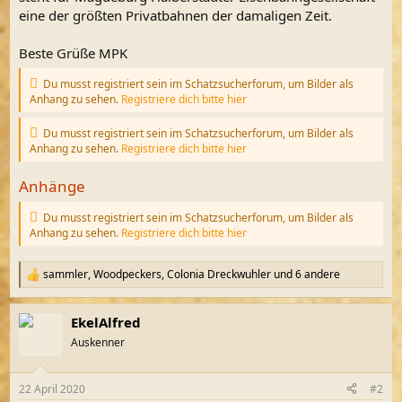
eine der größten Privatbahnen der damaligen Zeit.
Beste Grüße MPK
Du musst registriert sein im Schatzsucherforum, um Bilder als
Anhang zu sehen.
Registriere dich bitte hier
Du musst registriert sein im Schatzsucherforum, um Bilder als
Anhang zu sehen.
Registriere dich bitte hier
Anhänge
Du musst registriert sein im Schatzsucherforum, um Bilder als
Anhang zu sehen.
Registriere dich bitte hier
sammler
,
Woodpeckers
,
Colonia Dreckwuhler
und 6 andere
R
e
a
EkelAlfred
k
t
Auskenner
i
o
n
22 April 2020
#2
e