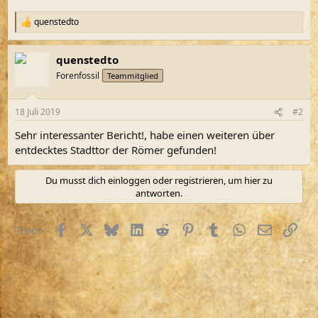
quenstedto
R
e
a
quenstedto
k
t
Forenfossil
Teammitglied
i
o
n
18 Juli 2019
#2
e
n
Sehr interessanter Bericht!, habe einen weiteren über
:
entdecktes Stadttor der Römer gefunden!
Du musst dich einloggen oder registrieren, um hier zu
antworten.
Facebook
X (Twitter)
Bluesky
LinkedIn
Reddit
Pinterest
Tumblr
WhatsApp
E-Mail
Link
Teilen: