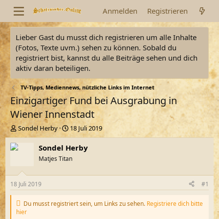
Anmelden
Registrieren
Lieber Gast du musst dich registrieren um alle Inhalte
(Fotos, Texte uvm.) sehen zu können. Sobald du
registriert bist, kannst du alle Beiträge sehen und dich
aktiv daran beteiligen.
TV-Tipps, Mediennews, nützliche Links im Internet
Einzigartiger Fund bei Ausgrabung in
Wiener Innenstadt
E
E
Sondel Herby
18 Juli 2019
r
r
s
s
Sondel Herby
t
t
Matjes Titan
e
e
l
l
l
l
18 Juli 2019
#1
e
t
r
a
Du musst registriert sein, um Links zu sehen.
Registriere dich bitte
m
hier