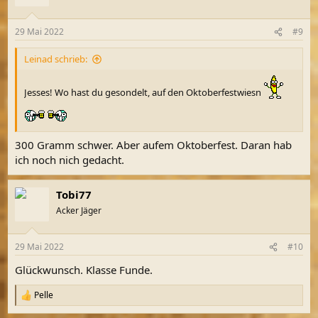
i
o
n
29 Mai 2022
#9
e
n
Leinad schrieb:
:
Jesses! Wo hast du gesondelt, auf den Oktoberfestwiesn
300 Gramm schwer. Aber aufem Oktoberfest. Daran hab
ich noch nich gedacht.
Tobi77
Acker Jäger
29 Mai 2022
#10
Glückwunsch. Klasse Funde.
Pelle
R
e