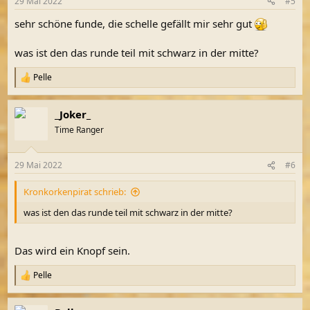
29 Mai 2022
#5
e
n
sehr schöne funde, die schelle gefällt mir sehr gut
:
was ist den das runde teil mit schwarz in der mitte?
Pelle
R
e
a
_Joker_
k
t
Time Ranger
i
o
n
29 Mai 2022
#6
e
n
Kronkorkenpirat schrieb:
:
was ist den das runde teil mit schwarz in der mitte?
Das wird ein Knopf sein.
Pelle
R
e
a