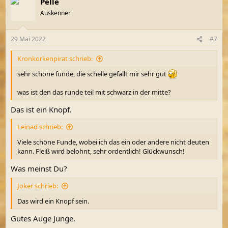
Pelle
k
t
Auskenner
i
o
n
29 Mai 2022
#7
e
n
Kronkorkenpirat schrieb:
:
sehr schöne funde, die schelle gefällt mir sehr gut
was ist den das runde teil mit schwarz in der mitte?
Das ist ein Knopf.
Leinad schrieb:
Viele schöne Funde, wobei ich das ein oder andere nicht deuten
kann. Fleiß wird belohnt, sehr ordentlich! Glückwunsch!
Was meinst Du?
Joker schrieb:
Das wird ein Knopf sein.
Gutes Auge Junge.