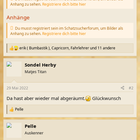
Anhang zu sehen.
Registriere dich bitte hier
Anhänge
Du musst registriert sein im Schatzsucherforum, um Bilder als
Anhang zu sehen.
Registriere dich bitte hier
erik ( Bumbastik )
,
Capricorn
,
Fahrlehrer
und 11 andere
R
e
a
Sondel Herby
k
t
Matjes Titan
i
o
n
29 Mai 2022
#2
e
n
Da hast aber wieder mal abgeräumt.
Glückwunsch
:
Pelle
R
e
a
Pelle
k
t
Auskenner
i