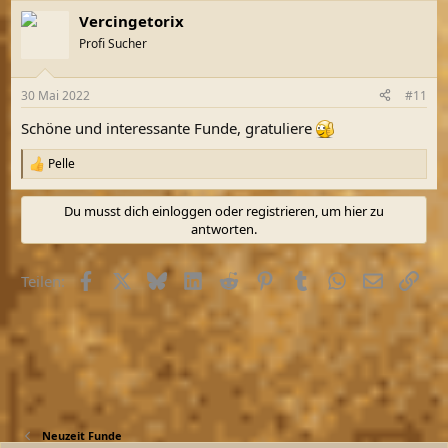
a
Vercingetorix
k
t
Profi Sucher
i
o
n
30 Mai 2022
#11
e
n
Schöne und interessante Funde, gratuliere
:
Pelle
R
e
a
Du musst dich einloggen oder registrieren, um hier zu
k
antworten.
t
i
o
Facebook
X (Twitter)
Bluesky
LinkedIn
Reddit
Pinterest
Tumblr
WhatsApp
E-Mail
Link
Teilen:
n
e
n
:
Neuzeit Funde