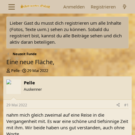
Anmelden
Registrieren
Lieber Gast du musst dich registrieren um alle Inhalte
(Fotos, Texte uvm.) sehen zu können. Sobald du
registriert bist, kannst du alle Beiträge sehen und dich
aktiv daran beteiligen.
Neuzeit Funde
Eine neue Fläche,
E
E
Pelle
29 Mai 2022
r
r
s
s
Pelle
t
t
Auskenner
e
e
l
l
l
l
29 Mai 2022
#1
e
t
r
a
nahm mich gleich zweimal auf eine Reise in die
m
Vergangenheit mit. Es war eine schöne und tiefsinnige Zeit
mit ihm. Wir beide haben uns gut verstanden, auch ohne
Worte.