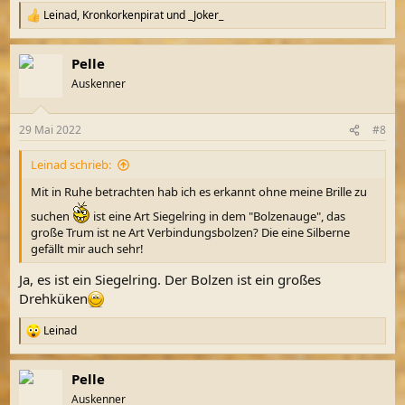
Leinad
,
Kronkorkenpirat
und
_Joker_
R
e
a
Pelle
k
t
Auskenner
i
o
n
29 Mai 2022
#8
e
n
Leinad schrieb:
:
Mit in Ruhe betrachten hab ich es erkannt ohne meine Brille zu
suchen
ist eine Art Siegelring in dem "Bolzenauge", das
große Trum ist ne Art Verbindungsbolzen? Die eine Silberne
gefällt mir auch sehr!
Ja, es ist ein Siegelring. Der Bolzen ist ein großes
Drehküken
Leinad
R
e
a
Pelle
k
t
Auskenner