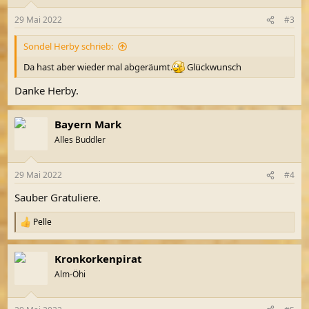
o
n
29 Mai 2022
#3
e
n
Sondel Herby schrieb:
:
Da hast aber wieder mal abgeräumt.
Glückwunsch
Danke Herby.
Bayern Mark
Alles Buddler
29 Mai 2022
#4
Sauber Gratuliere.
Pelle
R
e
a
Kronkorkenpirat
k
t
Alm-Öhi
i
o
n