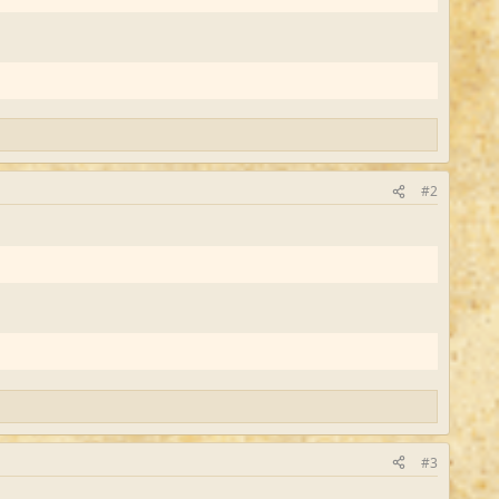
#2
#3