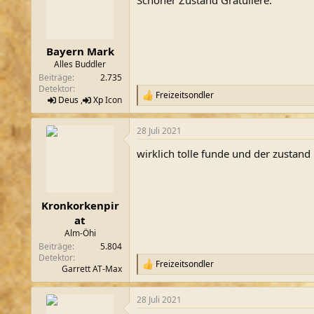
i
o
n
e
n
Bayern Mark
:
Alles Buddler
Beiträge
2.735
Detektor
Freizeitsondler
R
Deus
,
Xp
Icon
e
a
28 Juli 2021
k
t
wirklich tolle funde und der zustan
i
o
n
e
n
Kronkorkenpir
:
at
Alm-Öhi
Beiträge
5.804
Detektor
Freizeitsondler
R
Garrett AT-Max
e
a
28 Juli 2021
k
t