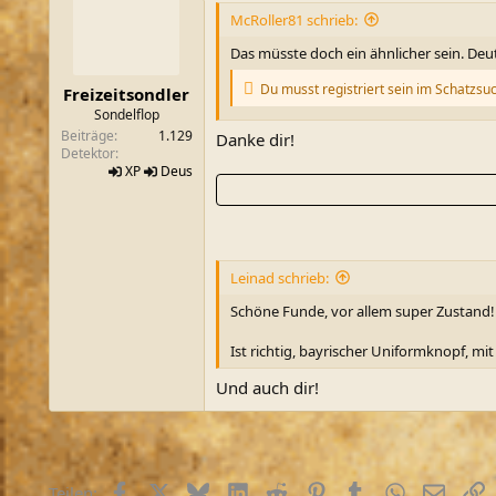
i
McRoller81 schrieb:
o
n
Das müsste doch ein ähnlicher sein. Deu
e
n
Du musst registriert sein im Schatzsu
Freizeitsondler
:
Sondelflop
Beiträge
1.129
Danke dir!
Detektor
XP
Deus
Leinad schrieb:
Schöne Funde, vor allem super Zustand! 
Ist richtig, bayrischer Uniformknopf, 
Und auch dir!
Facebook
X (Twitter)
Bluesky
LinkedIn
Reddit
Pinterest
Tumblr
WhatsApp
E-Mail
L
Teilen: