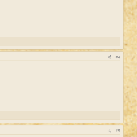
#4
#5