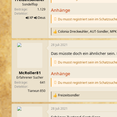
m
Sondelflop
Anhänge
Beiträge
1.129
Detektor
XP
Deus
Du musst registriert sein im Schatzsuch
Colonia Dreckwuhler
,
AUT-Sondler
,
MPK
R
e
a
28 Juli 2021
k
t
Das müsste doch ein ähnlicher sein.
i
o
Du musst registriert sein im Schatzsuch
n
e
n
McRoller81
Anhänge
:
Erfahrener Sucher
Beiträge
641
Du musst registriert sein im Schatzsuch
Detektor
Tianxun 850
Freizeitsondler
R
e
a
28 Juli 2021
k
t
Schöner Zustand Gratuliere.