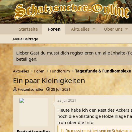
Startseite
Foren
Aktuelles
Über uns
Neue Beiträge
Lieber Gast du musst dich registrieren um alle Inhalte (F
beteiligen.
Aktuelles
Foren
Fundforum
Tagesfunde & Fundkomplexe
Ein paar Kleinigkeiten
E
E
Freizeitsondler
28 Juli 2021
r
r
s
s
28 Juli 2021
t
t
Heute habe ich den Rest des Ackers 
e
e
l
l
noch die vollständige Holzeinlage ha
l
l
froh über die Info.
e
t
Du musst registriert sein im Schatzsuch
Freizeitsondler
r
a