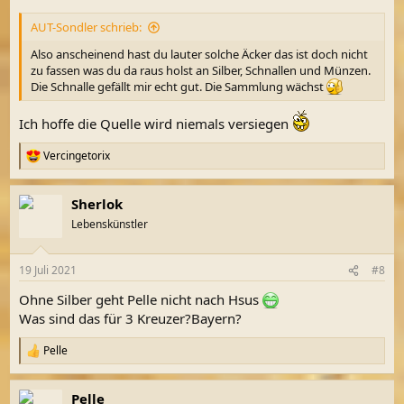
AUT-Sondler schrieb:
Also anscheinend hast du lauter solche Äcker das ist doch nicht
zu fassen was du da raus holst an Silber, Schnallen und Münzen.
Die Schnalle gefällt mir echt gut. Die Sammlung wächst
Ich hoffe die Quelle wird niemals versiegen
Vercingetorix
R
e
a
Sherlok
k
t
Lebenskünstler
i
o
n
19 Juli 2021
#8
e
n
Ohne Silber geht Pelle nicht nach Hsus
:
Was sind das für 3 Kreuzer?Bayern?
Pelle
R
e
a
Pelle
k