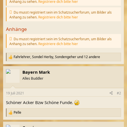
Anhang zu sehen.
Registriere dich bitte hier
Du musst registriert sein im Schatzsucherforum, um Bilder als
Anhang zu sehen.
Registriere dich bitte hier
Anhänge
Du musst registriert sein im Schatzsucherforum, um Bilder als
Anhang zu sehen.
Registriere dich bitte hier
Fahrlehrer
,
Sondel Herby
,
Sondengeher
und 12 andere
R
e
a
Bayern Mark
k
t
Alles Buddler
i
o
n
19 Juli 2021
#2
e
n
Schöner Acker Bzw Schöne Funde.
:
Pelle
R
e
a