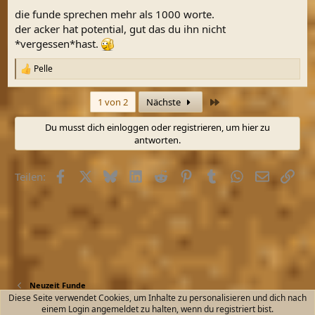
die funde sprechen mehr als 1000 worte.
der acker hat potential, gut das du ihn nicht
*vergessen*hast.
Pelle
R
e
a
Letzte
1 von 2
Nächste
k
t
Du musst dich einloggen oder registrieren, um hier zu
i
antworten.
o
n
e
Facebook
X (Twitter)
Bluesky
LinkedIn
Reddit
Pinterest
Tumblr
WhatsApp
E-Mail
Link
n
Teilen:
:
Neuzeit Funde
Diese Seite verwendet Cookies, um Inhalte zu personalisieren und dich nach
einem Login angemeldet zu halten, wenn du registriert bist.