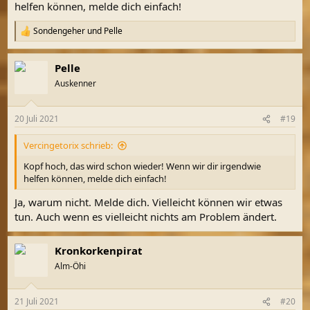
helfen können, melde dich einfach!
Sondengeher
und
Pelle
R
e
a
Pelle
k
t
Auskenner
i
o
n
20 Juli 2021
#19
e
n
Vercingetorix schrieb:
:
Kopf hoch, das wird schon wieder! Wenn wir dir irgendwie
helfen können, melde dich einfach!
Ja, warum nicht. Melde dich. Vielleicht können wir etwas
tun. Auch wenn es vielleicht nichts am Problem ändert.
Kronkorkenpirat
Alm-Öhi
21 Juli 2021
#20