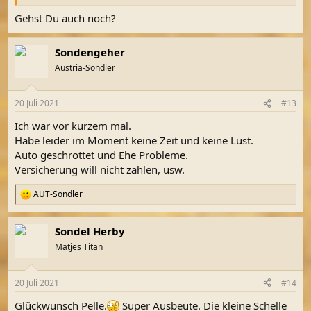
Gehst Du auch noch?
Sondengeher
Austria-Sondler
20 Juli 2021
#13
Ich war vor kurzem mal.
Habe leider im Moment keine Zeit und keine Lust.
Auto geschrottet und Ehe Probleme.
Versicherung will nicht zahlen, usw.
AUT-Sondler
R
e
a
Sondel Herby
k
t
Matjes Titan
i
o
n
20 Juli 2021
#14
e
n
Glückwunsch Pelle.
Super Ausbeute. Die kleine Schelle
: