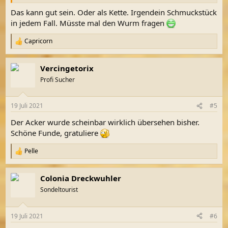
Das kann gut sein. Oder als Kette. Irgendein Schmuckstück
in jedem Fall. Müsste mal den Wurm fragen
Capricorn
R
e
a
Vercingetorix
k
t
Profi Sucher
i
o
n
19 Juli 2021
#5
e
n
Der Acker wurde scheinbar wirklich übersehen bisher.
:
Schöne Funde, gratuliere
Pelle
R
e
a
Colonia Dreckwuhler
k
t
Sondeltourist
i
o
n
19 Juli 2021
#6
e
n