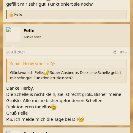
gefällt mir sehr gut. Funktioniert sie noch?
Pelle
R
e
a
Pelle
k
t
Auskenner
i
o
n
20 Juli 2021
#15
e
n
Sondel Herby schrieb:
:
Glückwunsch Pelle.
Super Ausbeute. Die kleine Schelle gefällt
mir sehr gut. Funktioniert sie noch?
Danke Herby.
Die Schelle is nicht klein, sie ist recht groß. Bisher meine
Größte. Alle meine bisher gefundenen Schellen
funktionieren tadellos
Gruß Pelle
P.S. ich melde mich die Tage bei Dir