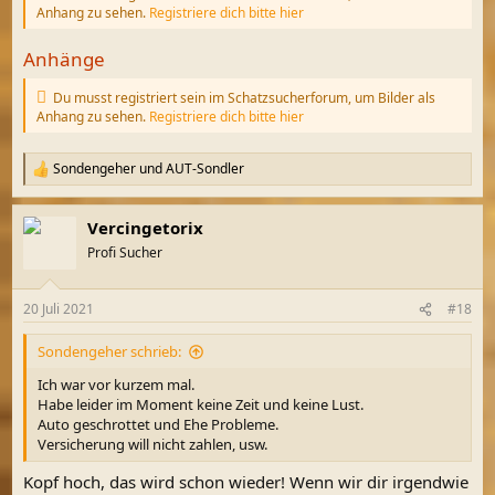
Anhang zu sehen.
Registriere dich bitte hier
Anhänge
Du musst registriert sein im Schatzsucherforum, um Bilder als
Anhang zu sehen.
Registriere dich bitte hier
Sondengeher
und
AUT-Sondler
R
e
a
Vercingetorix
k
t
Profi Sucher
i
o
n
20 Juli 2021
#18
e
n
Sondengeher schrieb:
:
Ich war vor kurzem mal.
Habe leider im Moment keine Zeit und keine Lust.
Auto geschrottet und Ehe Probleme.
Versicherung will nicht zahlen, usw.
Kopf hoch, das wird schon wieder! Wenn wir dir irgendwie