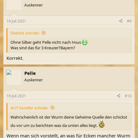
t
Auskenner
i
o
n
19 Juli 2021
#9
e
n
Sherlok schrieb:
:
Ohne Silber geht Pelle nicht nach Hsus
Was sind das für 3 Kreuzer?Bayern?
Korrekt.
Pelle
Auskenner
19 Juli 2021
#10
AUT-Sondler schrieb:
Wahrscheinlich ist der Wurm deine Geheime Quelle den schickst
du vor um zu berichten was da unten alles liegt.
Wenn man sich vorstellt, an was für Ecken mancher Wurm