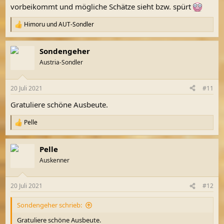
vorbeikommt und mögliche Schätze sieht bzw. spürt
Himoru
und
AUT-Sondler
R
e
a
Sondengeher
k
t
Austria-Sondler
i
o
n
20 Juli 2021
#11
e
n
Gratuliere schöne Ausbeute.
:
Pelle
R
e
a
Pelle
k
t
Auskenner
i
o
n
20 Juli 2021
#12
e
n
Sondengeher schrieb:
:
Gratuliere schöne Ausbeute.