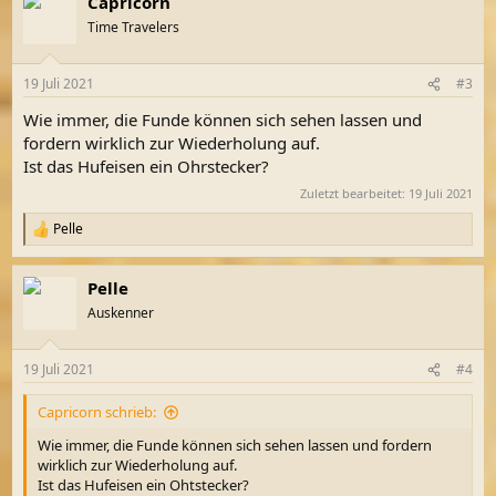
Capricorn
k
t
Time Travelers
i
o
n
19 Juli 2021
#3
e
n
Wie immer, die Funde können sich sehen lassen und
:
fordern wirklich zur Wiederholung auf.
Ist das Hufeisen ein Ohrstecker?
Zuletzt bearbeitet:
19 Juli 2021
Pelle
R
e
a
Pelle
k
t
Auskenner
i
o
n
19 Juli 2021
#4
e
n
Capricorn schrieb:
:
Wie immer, die Funde können sich sehen lassen und fordern
wirklich zur Wiederholung auf.
Ist das Hufeisen ein Ohtstecker?