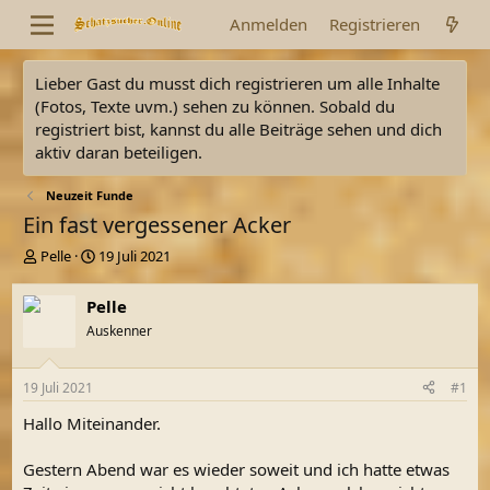
Anmelden
Registrieren
Lieber Gast du musst dich registrieren um alle Inhalte
(Fotos, Texte uvm.) sehen zu können. Sobald du
registriert bist, kannst du alle Beiträge sehen und dich
aktiv daran beteiligen.
Neuzeit Funde
Ein fast vergessener Acker
E
E
Pelle
19 Juli 2021
r
r
s
s
Pelle
t
t
Auskenner
e
e
l
l
l
l
19 Juli 2021
#1
e
t
r
a
Hallo Miteinander.
m
Gestern Abend war es wieder soweit und ich hatte etwas