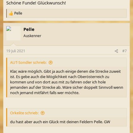
Schöne Funde! Glückwunsch!
:
Pelle
R
e
a
Pelle
k
t
Auskenner
i
o
n
19 Juli 2021
#7
e
n
AUT-Sondler schrieb:
:
Klar, wäre möglich. Gibt ja auch einige denen die Strecke zuweit
ist. Es gebe auch die Möglichkeit nach Oberösterreich zu
kommen und von dort aus mit zu fahren oder ich hole
jemanden auf der Strecke ab. Wäre sicher doppelt Sinnvoll wenn
noch jemand mitfährt falls wer möchte.
Orkelite schrieb:
du hast aber auch ein Glück mit deinen Feldern Pelle. GW