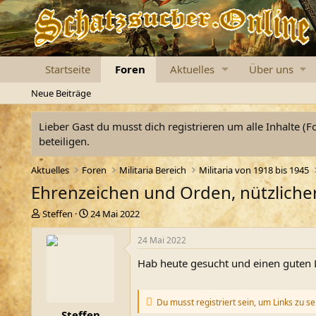
Startseite
Foren
Aktuelles
Über uns
Neue Beiträge
Lieber Gast du musst dich registrieren um alle Inhalte (F
beteiligen.
Aktuelles
Foren
Militaria Bereich
Militaria von 1918 bis 1945
Ehrenzeichen und Orden, nützlicher
E
E
Steffen
24 Mai 2022
r
r
s
s
24 Mai 2022
t
t
Hab heute gesucht und einen guten 
e
e
l
l
l
l
e
t
Du musst registriert sein, um Links zu s
Steffen
r
a