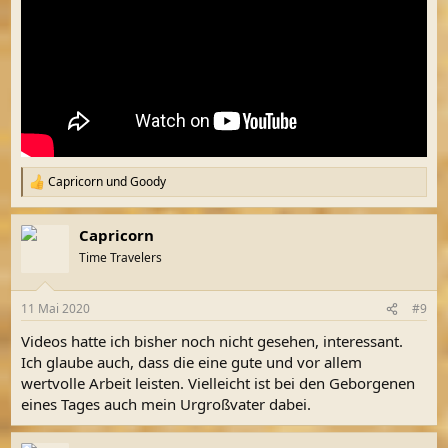
Capricorn
und
Goody
R
e
a
Capricorn
k
t
Time Travelers
i
o
n
11 Mai 2020
#9
e
n
Videos hatte ich bisher noch nicht gesehen, interessant.
:
Ich glaube auch, dass die eine gute und vor allem
wertvolle Arbeit leisten. Vielleicht ist bei den Geborgenen
eines Tages auch mein Urgroßvater dabei.