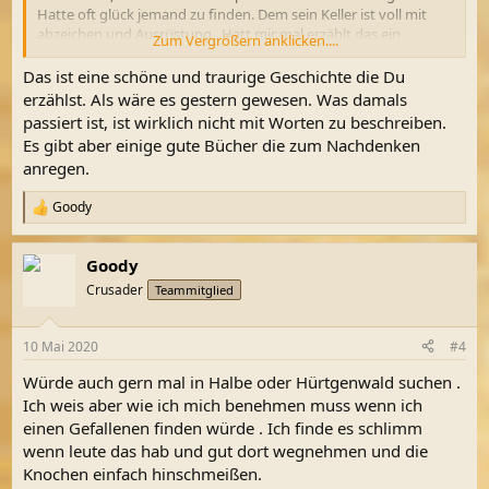
Hatte oft glück jemand zu finden. Dem sein Keller ist voll mit
abzeichen und Ausrüstung . Hatt mir mal erzählt das ein
Zum Vergrößern anklicken....
Russischer Helfer frühs ein Signal hatte und am Abend hatte er
einen Kompletten Deutschen LKW ausgegraben. Sind zwei
Das ist eine schöne und traurige Geschichte die Du
Soldaten drin gesessen als wäre es gestern gewessen .
erzählst. Als wäre es gestern gewesen. Was damals
Ich hoff das wir nie so ein Krieg erleben müssen.
passiert ist, ist wirklich nicht mit Worten zu beschreiben.
Es gibt aber einige gute Bücher die zum Nachdenken
anregen.
Goody
R
e
a
Goody
k
t
Crusader
Teammitglied
i
o
n
10 Mai 2020
#4
e
n
Würde auch gern mal in Halbe oder Hürtgenwald suchen .
:
Ich weis aber wie ich mich benehmen muss wenn ich
einen Gefallenen finden würde . Ich finde es schlimm
wenn leute das hab und gut dort wegnehmen und die
Knochen einfach hinschmeißen.