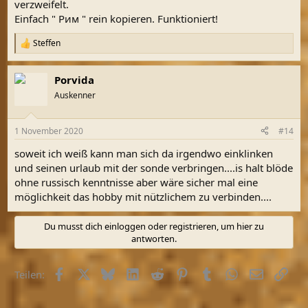
verzweifelt.
Einfach " Рим " rein kopieren. Funktioniert!
Steffen
R
e
a
Porvida
k
t
Auskenner
i
o
n
1 November 2020
#14
e
n
soweit ich weiß kann man sich da irgendwo einklinken
:
und seinen urlaub mit der sonde verbringen....is halt blöde
ohne russisch kenntnisse aber wäre sicher mal eine
möglichkeit das hobby mit nützlichem zu verbinden....
Du musst dich einloggen oder registrieren, um hier zu
antworten.
Facebook
X (Twitter)
Bluesky
LinkedIn
Reddit
Pinterest
Tumblr
WhatsApp
E-Mail
Link
Teilen: