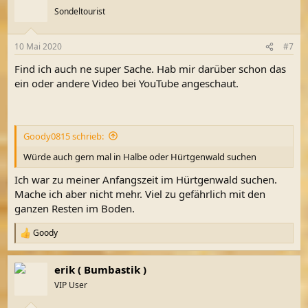
t
Sondeltourist
i
o
n
10 Mai 2020
#7
e
n
Find ich auch ne super Sache. Hab mir darüber schon das
:
ein oder andere Video bei YouTube angeschaut.
Goody0815 schrieb:
Würde auch gern mal in Halbe oder Hürtgenwald suchen
Ich war zu meiner Anfangszeit im Hürtgenwald suchen.
Mache ich aber nicht mehr. Viel zu gefährlich mit den
ganzen Resten im Boden.
Goody
R
e
a
erik ( Bumbastik )
k
t
VIP User
i
o