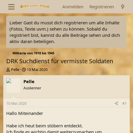
Anmelden
Registrieren
Lieber Gast du musst dich registrieren um alle Inhalte
(Fotos, Texte uvm.) sehen zu können. Sobald du
registriert bist, kannst du alle Beiträge sehen und dich
aktiv daran beteiligen.
Militaria von 1918 bis 1945
DRK Suchdienst für vermisste Soldaten
E
E
Pelle
10 Mai 2020
r
r
s
s
Pelle
t
t
Auskenner
e
e
l
l
l
l
10 Mai 2020
#1
e
t
r
a
Hallo Miteinander
m
Habe ich heut beim stöbern entdeckt.
Ich finde es wichtig damit weiterzumachen um