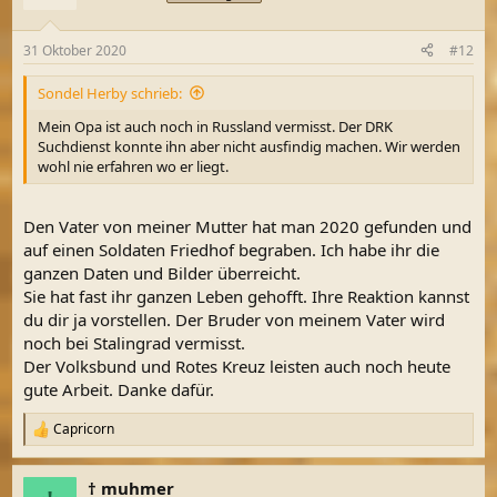
i
o
n
31 Oktober 2020
#12
e
n
Sondel Herby schrieb:
:
Mein Opa ist auch noch in Russland vermisst. Der DRK
Suchdienst konnte ihn aber nicht ausfindig machen. Wir werden
wohl nie erfahren wo er liegt.
Den Vater von meiner Mutter hat man 2020 gefunden und
auf einen Soldaten Friedhof begraben. Ich habe ihr die
ganzen Daten und Bilder überreicht.
Sie hat fast ihr ganzen Leben gehofft. Ihre Reaktion kannst
du dir ja vorstellen. Der Bruder von meinem Vater wird
noch bei Stalingrad vermisst.
Der Volksbund und Rotes Kreuz leisten auch noch heute
gute Arbeit. Danke dafür.
Capricorn
R
e
a
† muhmer
k