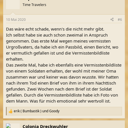
Time Travelers
10 Mai 2020
#6
Das wäre echt schade, wenn's die nicht mehr gibt.
Ich selbst habe sie auch schon zweimal in Anspruch
genommen. Das erste Mal wegen meines vermissten
Urgroßvaters, da habe ich ein Passbild, einen Bericht, wo
er vermutlich gefallen ist und die Vermisstenbildliste
erhalten.
Das zweite Mal, habe ich ebenfalls eine Vermisstenbildliste
von einem Soldaten erhalten, der wohl mit meiner Oma
zusammen war und keiner was davon wusste. Wir hatten
nach ihrem Tod einen Brief von ihm in ihrem Nachttisch
gefunden. Zwei Wochen nach dem Brief ist der Soldat
gefallen. Durch die Vermisstenbildliste habe ich Foto von
dem Mann. Was für mich emotional sehr wertvoll ist.
erik ( Bumbastik )
und
Goody
R
e
a
Colonia Dreckwuhler
k