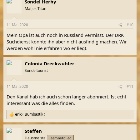
Sondel Herby
Matjes Titan
11 Mai 2020
#10
Mein Opa ist auch noch in Russland vermisst. Der DRK
Suchdienst konnte ihn aber nicht ausfindig machen. Wir
werden wohl nie erfahren wo er liegt.
Colonia Dreckwuhler
Sondeltourist
11 Mai 2020
#11
Den Kanal hab ich auch schon länger abonniert. Ist echt
interessant was die alles finden.
erik ( Bumbastik )
R
e
a
Steffen
k
t
Hausmeista
Teammitglied