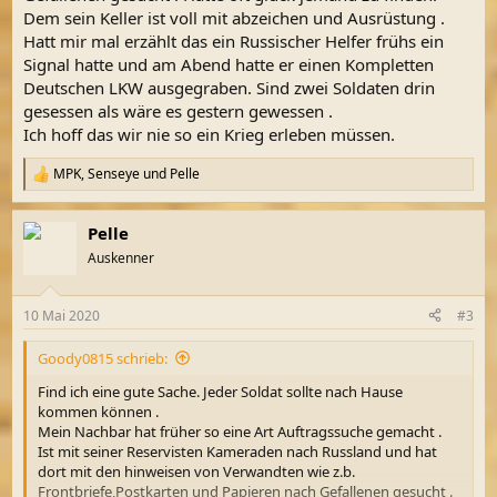
Dem sein Keller ist voll mit abzeichen und Ausrüstung .
Hatt mir mal erzählt das ein Russischer Helfer frühs ein
Signal hatte und am Abend hatte er einen Kompletten
Deutschen LKW ausgegraben. Sind zwei Soldaten drin
gesessen als wäre es gestern gewessen .
Ich hoff das wir nie so ein Krieg erleben müssen.
MPK
,
Senseye
und
Pelle
R
e
a
Pelle
k
t
Auskenner
i
o
n
10 Mai 2020
#3
e
n
Goody0815 schrieb:
:
Find ich eine gute Sache. Jeder Soldat sollte nach Hause
kommen können .
Mein Nachbar hat früher so eine Art Auftragssuche gemacht .
Ist mit seiner Reservisten Kameraden nach Russland und hat
dort mit den hinweisen von Verwandten wie z.b.
Frontbriefe,Postkarten und Papieren nach Gefallenen gesucht .