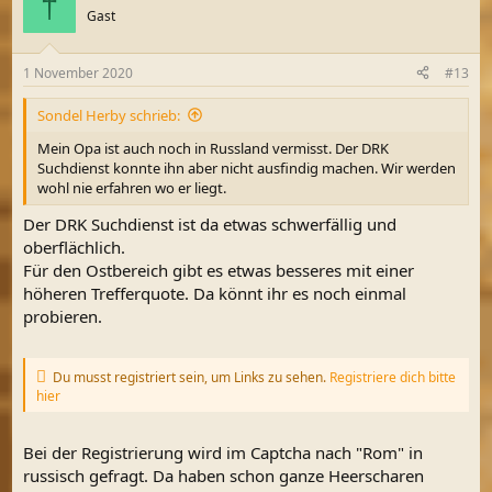
†
t
Gast
i
o
n
1 November 2020
#13
e
n
Sondel Herby schrieb:
:
Mein Opa ist auch noch in Russland vermisst. Der DRK
Suchdienst konnte ihn aber nicht ausfindig machen. Wir werden
wohl nie erfahren wo er liegt.
Der DRK Suchdienst ist da etwas schwerfällig und
oberflächlich.
Für den Ostbereich gibt es etwas besseres mit einer
höheren Trefferquote. Da könnt ihr es noch einmal
probieren.
Du musst registriert sein, um Links zu sehen.
Registriere dich bitte
hier
Bei der Registrierung wird im Captcha nach "Rom" in
russisch gefragt. Da haben schon ganze Heerscharen