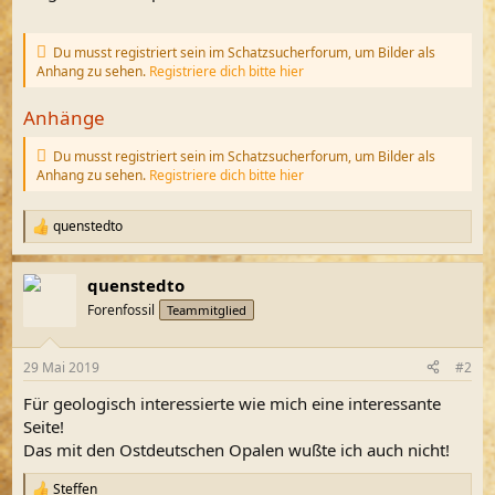
Du musst registriert sein im Schatzsucherforum, um Bilder als
Anhang zu sehen.
Registriere dich bitte hier
Anhänge
Du musst registriert sein im Schatzsucherforum, um Bilder als
Anhang zu sehen.
Registriere dich bitte hier
quenstedto
R
e
a
quenstedto
k
t
Forenfossil
Teammitglied
i
o
n
29 Mai 2019
#2
e
n
Für geologisch interessierte wie mich eine interessante
:
Seite!
Das mit den Ostdeutschen Opalen wußte ich auch nicht!
Steffen