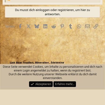
R
e
a
Du musst dich einloggen oder registrieren, um hier zu
k
antworten.
t
i
o
Facebook
X (Twitter)
Bluesky
LinkedIn
Reddit
Pinterest
Tumblr
WhatsApp
E-Mail
Link
Teilen:
n
e
n
:
Link Base Fossilien, Mineralien , Edelsteine
Diese Seite verwendet Cookies, um Inhalte zu personalisieren und dich nach
einem Login angemeldet zu halten, wenn du registriert bist.
Kontakt
Nutzungsbedingungen
Datenschutz
Durch die weitere Nutzung unserer Webseite erklärst du dich damit
Hilfe und Impressum
Start
R
einverstanden.
S
S
Akzeptieren
Erfahre mehr…
®
Community platform by XenForo
© 2010-2026 XenForo Ltd.