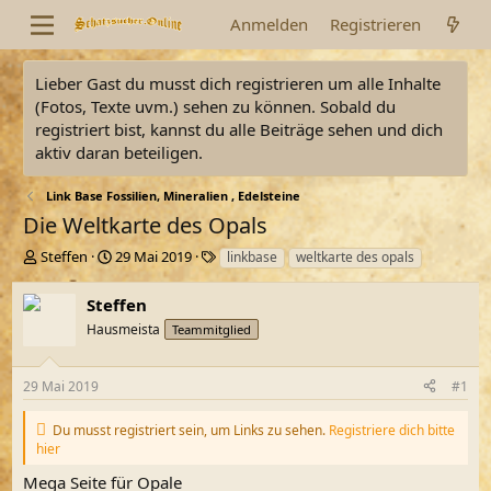
Anmelden
Registrieren
Lieber Gast du musst dich registrieren um alle Inhalte
(Fotos, Texte uvm.) sehen zu können. Sobald du
registriert bist, kannst du alle Beiträge sehen und dich
aktiv daran beteiligen.
Link Base Fossilien, Mineralien , Edelsteine
Die Weltkarte des Opals
E
E
S
Steffen
29 Mai 2019
linkbase
weltkarte des opals
r
r
c
s
s
h
Steffen
t
t
l
Hausmeista
Teammitglied
e
e
a
l
l
g
l
l
w
29 Mai 2019
#1
e
t
o
r
a
r
Du musst registriert sein, um Links zu sehen.
Registriere dich bitte
m
t
hier
e
Mega Seite für Opale