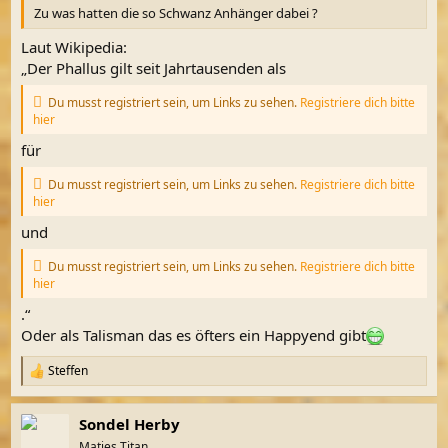
Zu was hatten die so Schwanz Anhänger dabei ?
Laut Wikipedia:
„Der Phallus gilt seit Jahrtausenden als
Du musst registriert sein, um Links zu sehen.
Registriere dich bitte
hier
für
Du musst registriert sein, um Links zu sehen.
Registriere dich bitte
hier
und
Du musst registriert sein, um Links zu sehen.
Registriere dich bitte
hier
.“
Oder als Talisman das es öfters ein Happyend gibt
Steffen
R
e
a
Sondel Herby
k
t
Matjes Titan