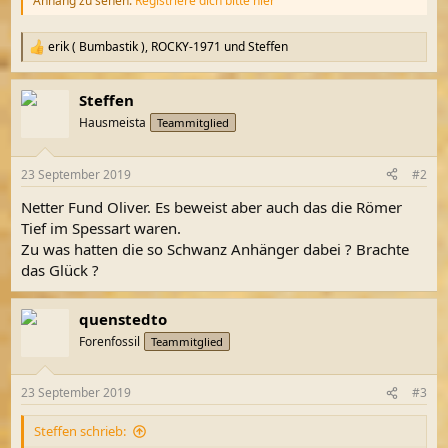
Anhang zu sehen.
Registriere dich bitte hier
erik ( Bumbastik )
,
ROCKY-1971
und
Steffen
R
e
a
Steffen
k
t
Hausmeista
Teammitglied
i
o
n
23 September 2019
#2
e
n
Netter Fund Oliver. Es beweist aber auch das die Römer
:
Tief im Spessart waren.
Zu was hatten die so Schwanz Anhänger dabei ? Brachte
das Glück ?
quenstedto
Forenfossil
Teammitglied
23 September 2019
#3
Steffen schrieb: