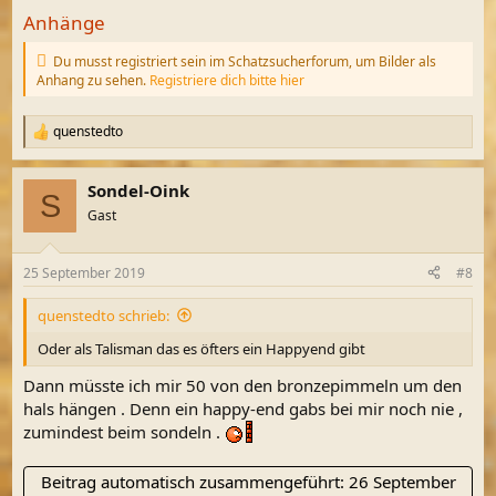
Anhänge
Du musst registriert sein im Schatzsucherforum, um Bilder als
Anhang zu sehen.
Registriere dich bitte hier
quenstedto
R
e
a
Sondel-Oink
k
S
t
Gast
i
o
n
25 September 2019
#8
e
n
quenstedto schrieb:
:
Oder als Talisman das es öfters ein Happyend gibt
Dann müsste ich mir 50 von den bronzepimmeln um den
hals hängen . Denn ein happy-end gabs bei mir noch nie ,
zumindest beim sondeln .
Beitrag automatisch zusammengeführt:
26 September