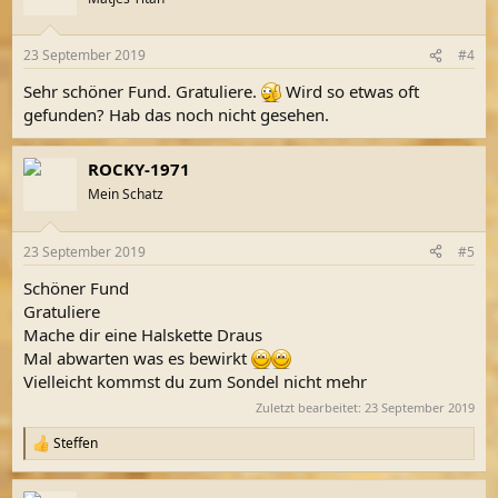
i
o
n
23 September 2019
#4
e
n
Sehr schöner Fund. Gratuliere.
Wird so etwas oft
:
gefunden? Hab das noch nicht gesehen.
ROCKY-1971
Mein Schatz
23 September 2019
#5
Schöner Fund
Gratuliere
Mache dir eine Halskette Draus
Mal abwarten was es bewirkt
Vielleicht kommst du zum Sondel nicht mehr
Zuletzt bearbeitet:
23 September 2019
Steffen
R
e
a