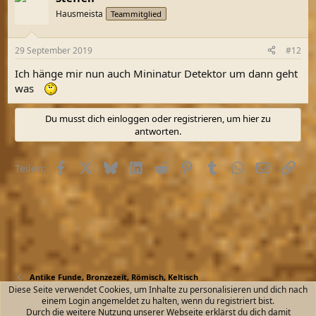
Hausmeista
Teammitglied
29 September 2019
#12
Ich hänge mir nun auch Mininatur Detektor um dann geht
was
Du musst dich einloggen oder registrieren, um hier zu
antworten.
Facebook
X (Twitter)
Bluesky
LinkedIn
Reddit
Pinterest
Tumblr
WhatsApp
E-Mail
Link
Teilen:
Antike Funde, Bronzezeit, Römisch, Keltisch
Diese Seite verwendet Cookies, um Inhalte zu personalisieren und dich nach
einem Login angemeldet zu halten, wenn du registriert bist.
Kontakt
Nutzungsbedingungen
Datenschutz
Durch die weitere Nutzung unserer Webseite erklärst du dich damit