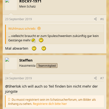
ROCKY-1971
k
t
Mein Schatz
i
o
n
23 September 2019
#6
e
n
Wühlmaus schrieb:
:
... vielleicht braucht er zum Spuleschwenken zukünftig gar kein
Gestänge mehr
Mal abwarten
Steffen
Hausmeista
Teammitglied
24 September 2019
#7
@Sherlok
ich will auch so Teil finden bin nicht mehr der
jüngste
Du musst registriert sein im Schatzsucherforum, um Bilder als
Anhang zu sehen.
Registriere dich bitte hier