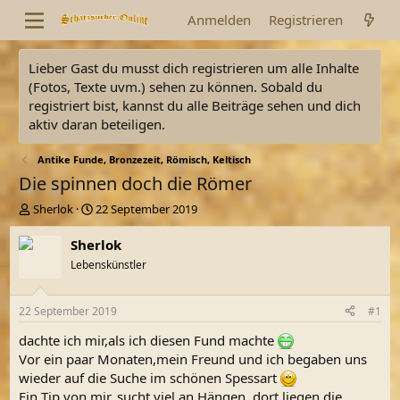
Anmelden
Registrieren
Lieber Gast du musst dich registrieren um alle Inhalte
(Fotos, Texte uvm.) sehen zu können. Sobald du
registriert bist, kannst du alle Beiträge sehen und dich
aktiv daran beteiligen.
Antike Funde, Bronzezeit, Römisch, Keltisch
Die spinnen doch die Römer
E
E
Sherlok
22 September 2019
r
r
s
s
Sherlok
t
t
Lebenskünstler
e
e
l
l
l
l
22 September 2019
#1
e
t
r
a
dachte ich mir,als ich diesen Fund machte
m
Vor ein paar Monaten,mein Freund und ich begaben uns
wieder auf die Suche im schönen Spessart
Ein Tip von mir, sucht viel an Hängen, dort liegen die