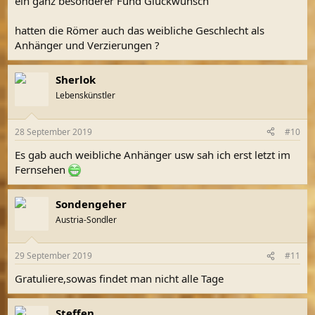
ein ganz besonderer Fund Glückwunsch
:
hatten die Römer auch das weibliche Geschlecht als
Anhänger und Verzierungen ?
Sherlok
Lebenskünstler
28 September 2019
#10
Es gab auch weibliche Anhänger usw sah ich erst letzt im
Fernsehen
Sondengeher
Austria-Sondler
29 September 2019
#11
Gratuliere,sowas findet man nicht alle Tage
Steffen