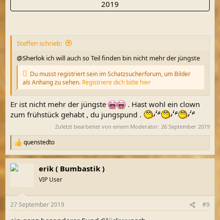
2019
Steffen schrieb:
@Sherlok
ich will auch so Teil finden bin nicht mehr der jüngste
Du musst registriert sein im Schatzsucherforum, um Bilder
als Anhang zu sehen.
Registriere dich bitte hier
Er ist nicht mehr der jüngste
. Hast wohl ein clown
zum frühstück gehabt , du jungspund .
Zuletzt bearbeitet von einem Moderator:
26 September 2019
quenstedto
R
e
a
erik ( Bumbastik )
k
t
VIP User
i
o
n
27 September 2019
#9
e
n