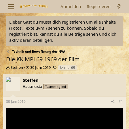
Anmelden
Registrieren
Lieber Gast du musst dich registrieren um alle Inhalte
(Fotos, Texte uvm.) sehen zu können. Sobald du
registriert bist, kannst du alle Beiträge sehen und dich
aktiv daran beteiligen.
Technik und Bewaffnung der NVA
Die KK MPi 69 1969 der Film
E
E
S
Steffen
30 Juni 2019
kk mpi 69
r
r
c
s
s
h
Steffen
t
t
l
Hausmeista
Teammitglied
e
e
a
l
l
g
l
l
w
30 Juni 2019
#1
e
t
o
r
a
r
m
t
e