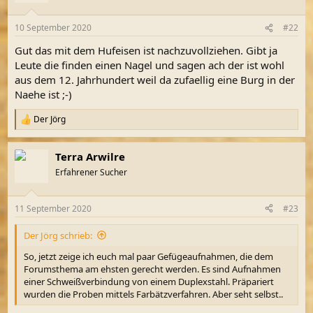
o
n
10 September 2020
#22
e
n
Gut das mit dem Hufeisen ist nachzuvollziehen. Gibt ja
:
Leute die finden einen Nagel und sagen ach der ist wohl
aus dem 12. Jahrhundert weil da zufaellig eine Burg in der
Naehe ist ;-)
Der Jörg
R
e
a
Terra Arwilre
k
t
Erfahrener Sucher
i
o
n
11 September 2020
#23
e
n
Der Jörg schrieb:
:
So, jetzt zeige ich euch mal paar Gefügeaufnahmen, die dem
Forumsthema am ehsten gerecht werden. Es sind Aufnahmen
einer Schweißverbindung von einem Duplexstahl. Präpariert
wurden die Proben mittels Farbätzverfahren. Aber seht selbst..