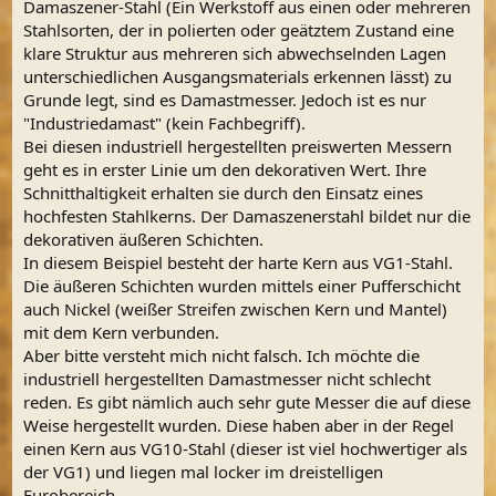
Damaszener-Stahl (Ein Werkstoff aus einen oder mehreren
Stahlsorten, der in polierten oder geätztem Zustand eine
klare Struktur aus mehreren sich abwechselnden Lagen
unterschiedlichen Ausgangsmaterials erkennen lässt) zu
Grunde legt, sind es Damastmesser. Jedoch ist es nur
"Industriedamast" (kein Fachbegriff).
Bei diesen industriell hergestellten preiswerten Messern
geht es in erster Linie um den dekorativen Wert. Ihre
Schnitthaltigkeit erhalten sie durch den Einsatz eines
hochfesten Stahlkerns. Der Damaszenerstahl bildet nur die
dekorativen äußeren Schichten.
In diesem Beispiel besteht der harte Kern aus VG1-Stahl.
Die äußeren Schichten wurden mittels einer Pufferschicht
auch Nickel (weißer Streifen zwischen Kern und Mantel)
mit dem Kern verbunden.
Aber bitte versteht mich nicht falsch. Ich möchte die
industriell hergestellten Damastmesser nicht schlecht
reden. Es gibt nämlich auch sehr gute Messer die auf diese
Weise hergestellt wurden. Diese haben aber in der Regel
einen Kern aus VG10-Stahl (dieser ist viel hochwertiger als
der VG1) und liegen mal locker im dreistelligen
Eurobereich.