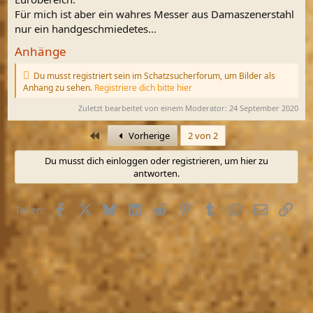
Für mich ist aber ein wahres Messer aus Damaszenerstahl
nur ein handgeschmiedetes...
Anhänge
Du musst registriert sein im Schatzsucherforum, um Bilder als
Anhang zu sehen.
Registriere dich bitte hier
Zuletzt bearbeitet von einem Moderator:
24 September 2020
Erste
Vorherige
2 von 2
Du musst dich einloggen oder registrieren, um hier zu
antworten.
Facebook
X (Twitter)
Bluesky
LinkedIn
Reddit
Pinterest
Tumblr
WhatsApp
E-Mail
Link
Teilen: