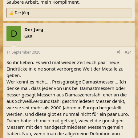
Saubere Arbeit, mein Kompliment.
Der Jörg
R
e
a
Der Jörg
k
D
t
Gast
i
o
n
11 September 2020
#24
e
n
So ihr lieben. Es wird mal wieder Zeit euch paar neue
:
Eindrücke in eine sonst verborgene Welt der Metalle zu
geben.
Wer kennt es nicht.... Preisgünstige Damastmesser.... Ich
denke mal, dass jeder von uns bei Damastmessern oder
besser gesagt Messern aus Damaszenerstahl eher an die
aus Schweißverbundstahl geschmiedeten Messer denkt,
wie sie seit mehr als 2000 Jahren in Europa hergestellt
werden. Und diese gibt es nunmal nicht für ein paar Euro.
Daher habe ich mich mal gefragt, wieviel die günstigen
Messern mit den handgeschmiedeten Messern gemein
haben. Nun, wenn man die allgemeine Definition von