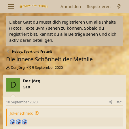
Anmelden
Registrieren
Lieber Gast du musst dich registrieren um alle Inhalte
(Fotos, Texte uvm.) sehen zu können. Sobald du
registriert bist, kannst du alle Beiträge sehen und dich
aktiv daran beteiligen.
Hobby, Sport und Freizeit
Die innere Schönheit der Metalle
E
E
Der Jörg
9 September 2020
r
r
s
s
Der Jörg
D
t
t
Gast
e
e
l
l
l
l
10 September 2020
#21
e
t
r
a
Joker schrieb:
m