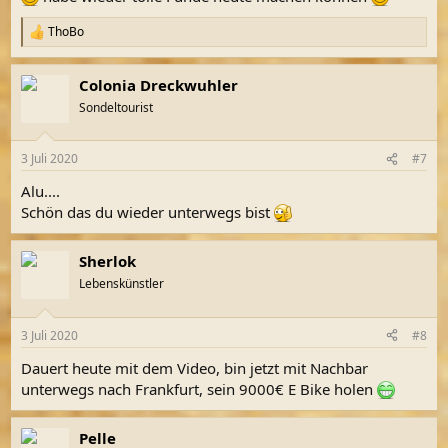
ThoBo
R
e
a
Colonia Dreckwuhler
k
t
Sondeltourist
i
o
n
3 Juli 2020
#7
e
n
Alu....
:
Schön das du wieder unterwegs bist
Sherlok
Lebenskünstler
3 Juli 2020
#8
Dauert heute mit dem Video, bin jetzt mit Nachbar
unterwegs nach Frankfurt, sein 9000€ E Bike holen
Pelle