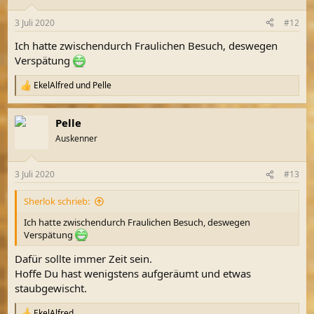
3 Juli 2020
#12
Ich hatte zwischendurch Fraulichen Besuch, deswegen
Verspätung
EkelAlfred
und
Pelle
R
e
a
Pelle
k
t
Auskenner
i
o
n
3 Juli 2020
#13
e
n
Sherlok schrieb:
:
Ich hatte zwischendurch Fraulichen Besuch, deswegen
Verspätung
Dafür sollte immer Zeit sein.
Hoffe Du hast wenigstens aufgeräumt und etwas
staubgewischt.
EkelAlfred