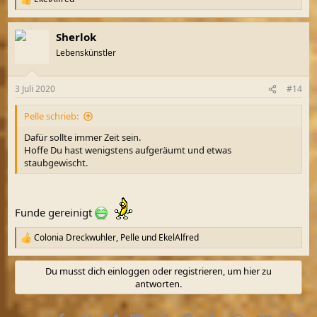
R
e
a
Sherlok
k
t
Lebenskünstler
i
o
n
3 Juli 2020
#14
e
n
Pelle schrieb:
:
Dafür sollte immer Zeit sein.
Hoffe Du hast wenigstens aufgeräumt und etwas
staubgewischt.
Funde gereinigt
Colonia Dreckwuhler
,
Pelle
und
EkelAlfred
R
e
a
Du musst dich einloggen oder registrieren, um hier zu
k
antworten.
t
i
o