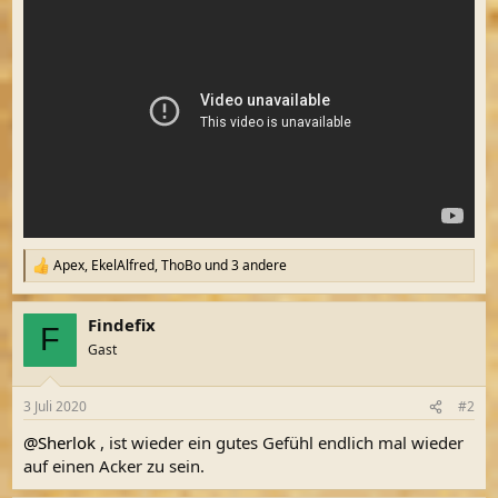
Apex
,
EkelAlfred
,
ThoBo
und 3 andere
R
e
a
Findefix
k
F
t
Gast
i
o
n
3 Juli 2020
#2
e
n
@Sherlok
, ist wieder ein gutes Gefühl endlich mal wieder
:
auf einen Acker zu sein.