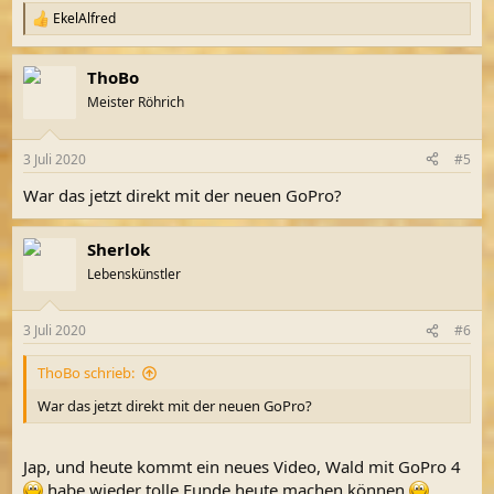
EkelAlfred
R
e
a
ThoBo
k
t
Meister Röhrich
i
o
n
3 Juli 2020
#5
e
n
War das jetzt direkt mit der neuen GoPro?
:
Sherlok
Lebenskünstler
3 Juli 2020
#6
ThoBo schrieb:
War das jetzt direkt mit der neuen GoPro?
Jap, und heute kommt ein neues Video, Wald mit GoPro 4
habe wieder tolle Funde heute machen können