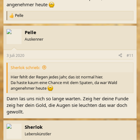
angenehmer heute
Pelle
R
e
a
Pelle
k
t
Auskenner
i
o
n
3 Juli 2020
#11
e
n
Sherlok schrieb:
:
Hier fehlt der Regen jedes Jahr, das ist normal hier.
Da haste kaum eine Chance mit dem Spaten, da war Wald
angenehmer heute
Dann las uns nich so lange warten. Zeig her deine Funde
zeig her dein Gold, die Augen sie leuchten das war doch
gewollt.
Sherlok
Lebenskünstler