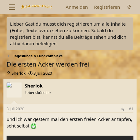
Anmelden
Registrieren
Lieber Gast du musst dich registrieren um alle Inhalte
(Fotos, Texte uvm.) sehen zu können. Sobald du
registriert bist, kannst du alle Beiträge sehen und dich
aktiv daran beteiligen.
Tagesfunde & Fundkomplexe
Die ersten Äcker werden frei
E
E
Sherlok
3 Juli 2020
r
r
s
s
Sherlok
t
t
Lebenskünstler
e
e
l
l
l
l
3 Juli 2020
#1
e
t
r
a
und ich war gestern mal den ersten freien Acker anzapfen,
m
seht selbst