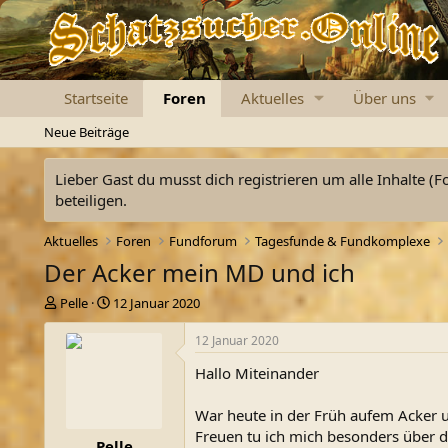
Startseite
Foren
Aktuelles
Über uns
Neue Beiträge
Lieber Gast du musst dich registrieren um alle Inhalte (F
beteiligen.
Aktuelles
Foren
Fundforum
Tagesfunde & Fundkomplexe
Der Acker mein MD und ich
E
E
Pelle
12 Januar 2020
r
r
s
s
12 Januar 2020
t
t
Hallo Miteinander
e
e
l
l
l
l
War heute in der Früh aufem Acker 
e
t
Freuen tu ich mich besonders über da
Pelle
r
a