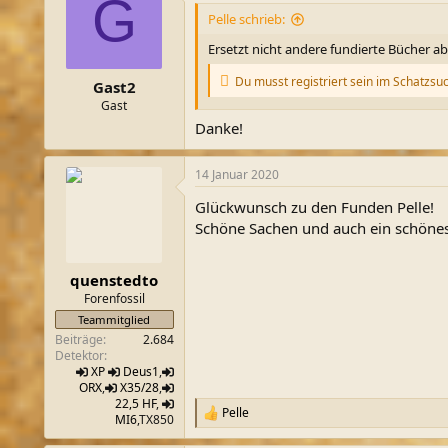
G
t
i
Pelle schrieb:
o
n
Ersetzt nicht andere fundierte Bücher ab
e
n
Du musst registriert sein im Schatzsu
Gast2
:
Gast
Danke!
14 Januar 2020
Glückwunsch zu den Funden Pelle!
Schöne Sachen und auch ein schöne
quenstedto
Forenfossil
Teammitglied
Beiträge
2.684
Detektor
XP
Deus1
,
ORX
,
X35/28
,
22,5 HF
,
Pelle
R
MI6
,TX850
e