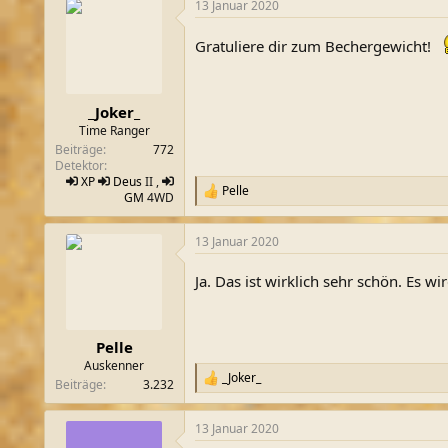
13 Januar 2020
k
t
i
Gratuliere dir zum Bechergewicht!
o
n
e
n
_Joker_
:
Time Ranger
Beiträge
772
Detektor
XP
Deus
II ,
Pelle
R
GM
4WD
e
a
13 Januar 2020
k
t
i
Ja. Das ist wirklich sehr schön. Es 
o
n
e
n
Pelle
:
Auskenner
_Joker_
R
Beiträge
3.232
e
a
13 Januar 2020
k