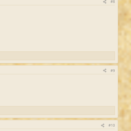
#8
#9
#10