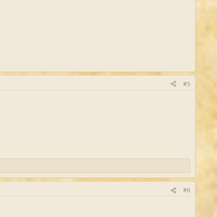
#5
#6