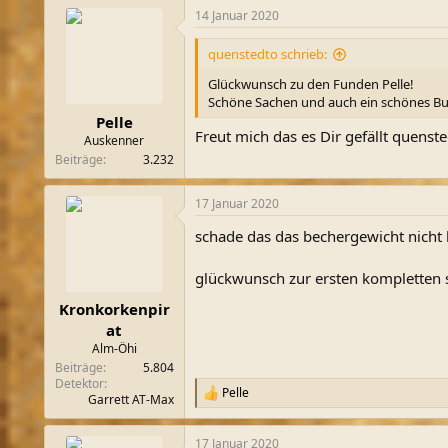
a
14 Januar 2020
k
t
i
quenstedto schrieb:
o
n
Glückwunsch zu den Funden Pelle!
e
Schöne Sachen und auch ein schönes B
n
Pelle
:
Freut mich das es Dir gefällt quenste
Auskenner
Beiträge
3.232
17 Januar 2020
schade das das bechergewicht nicht k
glückwunsch zur ersten kompletten s
Kronkorkenpir
at
Alm-Öhi
Beiträge
5.804
Detektor
Pelle
R
Garrett AT-Max
e
a
17 Januar 2020
k