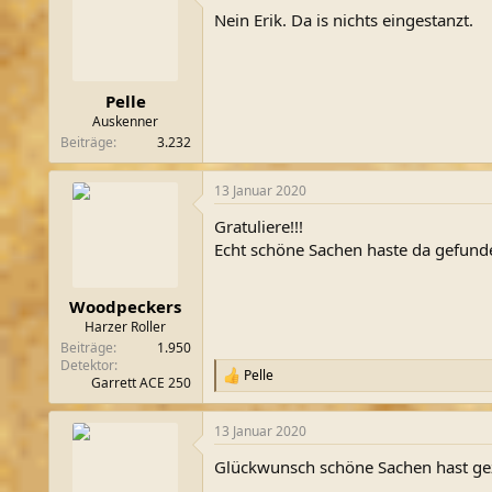
t
Nein Erik. Da is nichts eingestanzt.
i
o
n
e
n
Pelle
:
Auskenner
Beiträge
3.232
13 Januar 2020
Gratuliere!!!
Echt schöne Sachen haste da gefunde
Woodpeckers
Harzer Roller
Beiträge
1.950
Detektor
Pelle
R
Garrett ACE 250
e
a
13 Januar 2020
k
t
Glückwunsch schöne Sachen hast ge
i
o