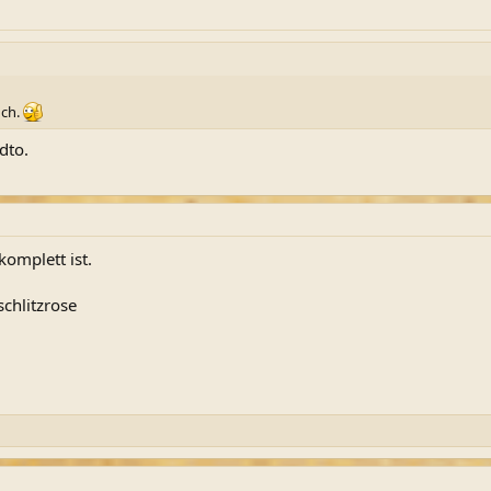
uch.
dto.
omplett ist.
chlitzrose