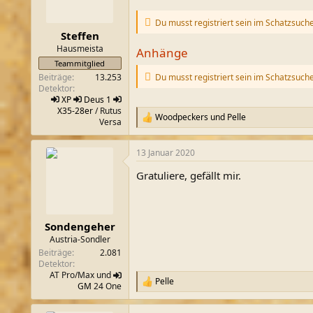
n
e
Du musst registriert sein im Schatzsuch
n
Steffen
:
Hausmeista
Anhänge
Teammitglied
Beiträge
13.253
Du musst registriert sein im Schatzsuch
Detektor
XP
Deus 1
X35-28er
/ Rutus
Woodpeckers
und
Pelle
R
Versa
e
a
13 Januar 2020
k
t
Gratuliere, gefällt mir.
i
o
n
e
n
Sondengeher
:
Austria-Sondler
Beiträge
2.081
Detektor
AT Pro/Max und
Pelle
R
GM
24 One
e
a