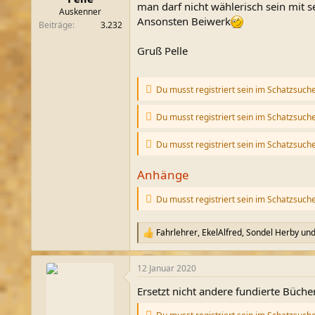
man darf nicht wählerisch sein mit 
m
Auskenner
Ansonsten Beiwerk
Beiträge
3.232
Gruß Pelle
Du musst registriert sein im Schatzsuch
Du musst registriert sein im Schatzsuch
Du musst registriert sein im Schatzsuch
Anhänge
Du musst registriert sein im Schatzsuch
Fahrlehrer
,
EkelAlfred
,
Sondel Herby
und
R
e
a
12 Januar 2020
k
t
Ersetzt nicht andere fundierte Büche
i
o