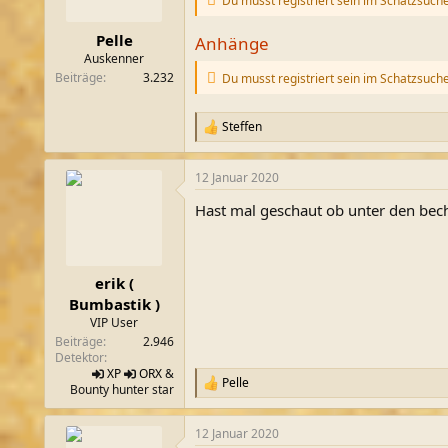
Du musst registriert sein im Schatzsuch
n
e
n
Pelle
Anhänge
:
Auskenner
Beiträge
3.232
Du musst registriert sein im Schatzsuch
Steffen
R
e
a
12 Januar 2020
k
t
Hast mal geschaut ob unter den bech
i
o
n
e
n
erik (
:
Bumbastik )
VIP User
Beiträge
2.946
Detektor
XP
ORX
&
Pelle
R
Bounty hunter star
e
a
12 Januar 2020
k