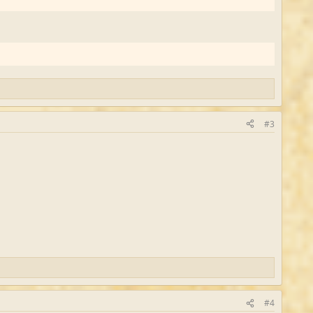
#3
#4