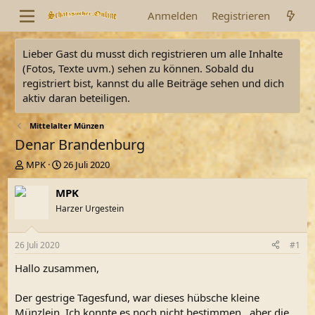
Anmelden
Registrieren
Lieber Gast du musst dich registrieren um alle Inhalte
(Fotos, Texte uvm.) sehen zu können. Sobald du
registriert bist, kannst du alle Beiträge sehen und dich
aktiv daran beteiligen.
Mittelalter Münzen
Denar Brandenburg
E
E
MPK
26 Juli 2020
r
r
s
s
MPK
t
t
Harzer Urgestein
e
e
l
l
l
l
26 Juli 2020
#1
e
t
r
a
Hallo zusammen,
m
Der gestrige Tagesfund, war dieses hübsche kleine
Münzlein. Ich konnte es noch nicht bestimmen...aber die