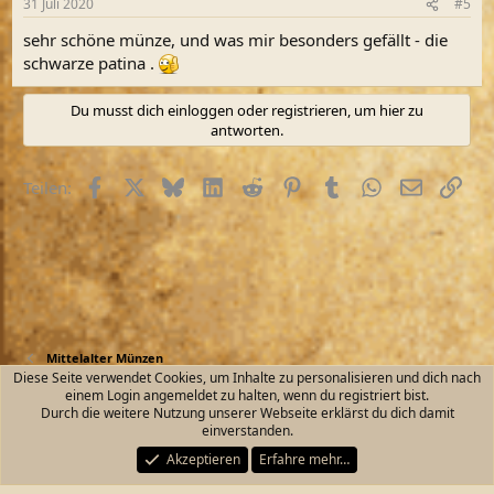
31 Juli 2020
#5
sehr schöne münze, und was mir besonders gefällt - die
schwarze patina .
Du musst dich einloggen oder registrieren, um hier zu
antworten.
Facebook
X (Twitter)
Bluesky
LinkedIn
Reddit
Pinterest
Tumblr
WhatsApp
E-Mail
Link
Teilen:
Mittelalter Münzen
Diese Seite verwendet Cookies, um Inhalte zu personalisieren und dich nach
einem Login angemeldet zu halten, wenn du registriert bist.
Kontakt
Nutzungsbedingungen
Datenschutz
Durch die weitere Nutzung unserer Webseite erklärst du dich damit
Hilfe und Impressum
Start
R
einverstanden.
S
S
Akzeptieren
Erfahre mehr…
®
Community platform by XenForo
© 2010-2026 XenForo Ltd.