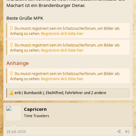
Machart ist ein Brandenburger Denar.
Beste Grüße MPK
Du musst registriert sein im Schatzsucherforum, um Bilder als
Anhang zu sehen.
Registriere dich bitte hier
Du musst registriert sein im Schatzsucherforum, um Bilder als
Anhang zu sehen.
Registriere dich bitte hier
Anhänge
Du musst registriert sein im Schatzsucherforum, um Bilder als
Anhang zu sehen.
Registriere dich bitte hier
erik ( Bumbastik )
,
EkelAlfred
,
Fahrlehrer
und 2 andere
R
e
a
Capricorn
k
t
Time Travelers
i
o
n
26 Juli 2020
#2
e