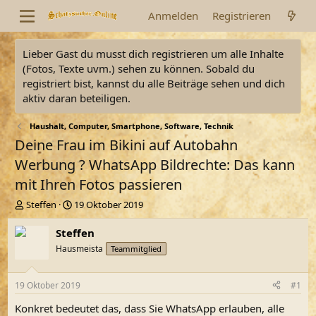
Anmelden
Registrieren
Lieber Gast du musst dich registrieren um alle Inhalte
(Fotos, Texte uvm.) sehen zu können. Sobald du
registriert bist, kannst du alle Beiträge sehen und dich
aktiv daran beteiligen.
Haushalt, Computer, Smartphone, Software, Technik
Deine Frau im Bikini auf Autobahn
Werbung ? WhatsApp Bildrechte: Das kann
mit Ihren Fotos passieren
E
E
Steffen
19 Oktober 2019
r
r
s
s
Steffen
t
t
Hausmeista
Teammitglied
e
e
l
l
l
l
19 Oktober 2019
#1
e
t
r
a
Konkret bedeutet das, dass Sie WhatsApp erlauben, alle