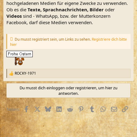
m
hochgeladenen Medien für eigene Zwecke zu verwenden.
Ob es die
Texte, Sprachnachrichten, Bilder
oder
Videos
sind - WhatsApp, bzw. der Mutterkonzern
Facebook, darf diese Medien verwenden.
Du musst registriert sein, um Links zu sehen.
Registriere dich bitte
hier
ROCKY-1971
R
e
a
Du musst dich einloggen oder registrieren, um hier zu
k
antworten.
t
i
o
Facebook
X (Twitter)
Bluesky
LinkedIn
Reddit
Pinterest
Tumblr
WhatsApp
E-Mail
Link
Teilen:
n
e
n
: