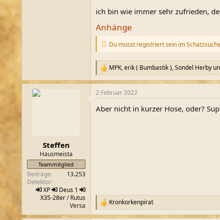
ich bin wie immer sehr zufrieden, de
Anhänge
Du musst registriert sein im Schatzsuch
MPK
,
erik ( Bumbastik )
,
Sondel Herby
un
R
e
a
2 Februar 2022
k
t
Aber nicht in kurzer Hose, oder? Su
i
o
n
e
n
Steffen
:
Hausmeista
Teammitglied
Beiträge
13.253
Detektor
XP
Deus 1
X35-28er
/ Rutus
Kronkorkenpirat
R
Versa
e