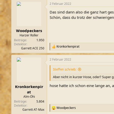
a
2 Februar 2022
k
t
Das sind dann also die ganz hart ges
i
o
Schön, dass du trotz der schwierige
n
e
n
Woodpeckers
:
Harzer Roller
Beiträge
1.950
Detektor
Kronkorkenpirat
R
Garrett ACE 250
e
a
2 Februar 2022
k
t
i
Steffen schrieb:
o
n
Aber nicht in kurzer Hose, oder? Super 
e
n
hose hatte ich schon eine lange an, 
Kronkorkenpir
:
at
Alm-Öhi
Beiträge
5.804
Detektor
Woodpeckers
R
Garrett AT-Max
e