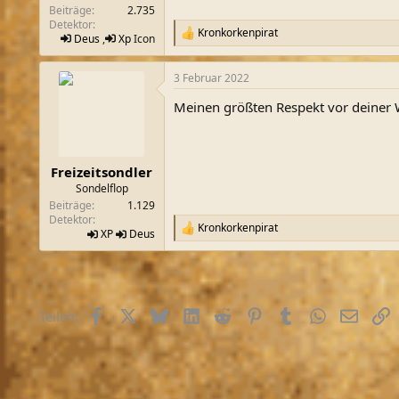
Beiträge
2.735
Detektor
Kronkorkenpirat
R
Deus
,
Xp
Icon
e
a
3 Februar 2022
k
t
Meinen größten Respekt vor deiner We
i
o
n
e
n
Freizeitsondler
:
Sondelflop
Beiträge
1.129
Detektor
Kronkorkenpirat
R
XP
Deus
e
a
k
t
i
Facebook
X (Twitter)
Bluesky
LinkedIn
Reddit
Pinterest
Tumblr
WhatsApp
E-Mail
L
Teilen:
o
n
e
n
: