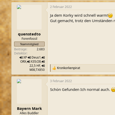
a
2 Februar 2022
k
t
Ja dem Korky wird schnell warm!
i
o
Gut gemacht, trotz den Umständen m
n
e
n
quenstedto
:
Forenfossil
Teammitglied
Beiträge
2.683
Detektor
XP
Deus1
,
ORX
,
X35/28
,
22,5 HF
,
Kronkorkenpirat
R
MI6
,TX850
e
a
3 Februar 2022
k
t
Schön Gefunden Ich normal auch.
i
o
n
e
n
Bayern Mark
:
Alles Buddler