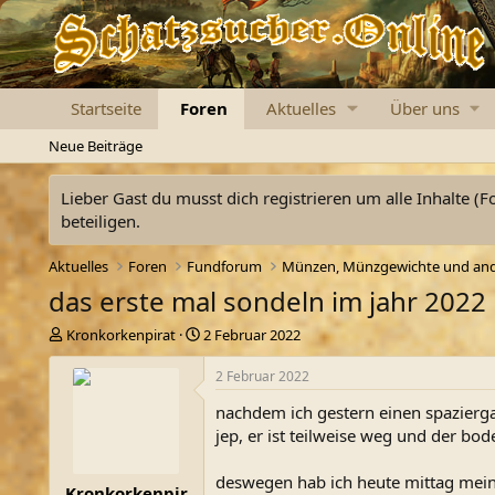
Startseite
Foren
Aktuelles
Über uns
Neue Beiträge
Lieber Gast du musst dich registrieren um alle Inhalte (F
beteiligen.
Aktuelles
Foren
Fundforum
das erste mal sondeln im jahr 2022
E
E
Kronkorkenpirat
2 Februar 2022
r
r
s
s
2 Februar 2022
t
t
nachdem ich gestern einen spazierg
e
e
l
l
jep, er ist teilweise weg und der bo
l
l
e
t
deswegen hab ich heute mittag me
Kronkorkenpir
r
a