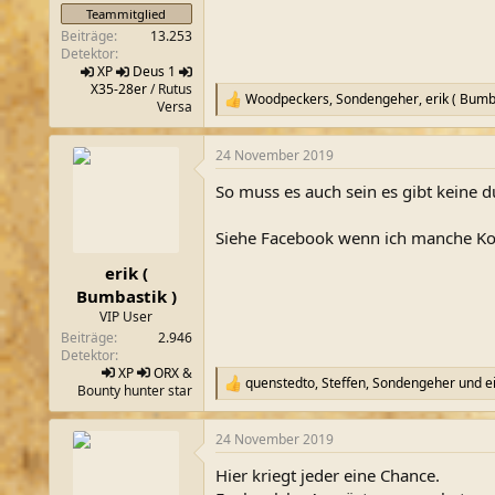
Teammitglied
Beiträge
13.253
Detektor
XP
Deus 1
X35-28er
/ Rutus
Woodpeckers
,
Sondengeher
,
erik ( Bumb
R
Versa
e
a
24 November 2019
k
t
So muss es auch sein es gibt keine
i
o
n
Siehe Facebook wenn ich manche Kom
e
n
erik (
:
Bumbastik )
VIP User
Beiträge
2.946
Detektor
XP
ORX
&
quenstedto
,
Steffen
,
Sondengeher
und ei
R
Bounty hunter star
e
a
24 November 2019
k
t
Hier kriegt jeder eine Chance.
i