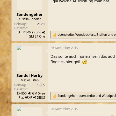
o
Egal welche Ausrüstung man hat.
n
e
n
Sondengeher
:
Austria-Sondler
Beiträge
2.081
Detektor
AT Pro/Max und
quenstedto
,
Woodpeckers
,
Steffen
und e
R
GM
24 One
e
a
26 November 2019
k
t
Das sollte auch normal sein das auch 
i
o
finde es hier goil.
n
e
n
Sondel Herby
:
Matjes Titan
Beiträge
1.565
Detektor
TX-850,
GM
5+se
Sondengeher
,
quenstedto
und
Woodpeck
R
Pla,
XP
DEUS
e
a
26 November 2019
k
t