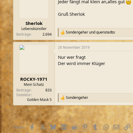
Jeder fängt mal klein an,alles gut
i
o
n
Gruß Sherlok
e
n
Sherlok
:
Lebenskünstler
Sondengeher
und
quenstedto
R
Beiträge
2.694
e
a
26 November 2019
k
t
Nur wer fragt
i
o
Der wird immer Klüger
n
e
n
ROCKY-1971
:
Mein Schatz
Beiträge
833
Detektor
Sondengeher
R
Golden Mask 5
e
a
k
t
i
Facebook
X (Twitter)
Bluesky
LinkedIn
Reddit
Pinterest
Tumblr
WhatsApp
E-Mail
L
Teilen:
o
n