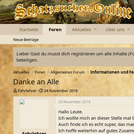
Startseite
Foren
Aktuelles
Über uns
Neue Beiträge
Lieber Gast du musst dich registrieren um alle Inhalte (F
beteiligen.
Aktuelles
Foren
Allgemeines Forum
Informationen und F
Danke an Alle
E
E
Fahrlehrer
24 November 2019
r
r
s
s
24 November 2019
t
t
Hallo Leute.
e
e
l
l
Ich wollte mich an dieser Stelle mal
l
l
Auch finde ich es echt super, das ma
e
t
Ich hoffe weiterhin auf gutes Zusa
Fahrlehrer
r
a