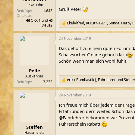
m
Onkel Uhu
Gruß Peter
Beiträge
1.643
Detektor
ORX
1 und
EkelAlfred
,
ROCKY-1971
,
Sondel Herby
u
R
Deus2
e
a
24 November 2019
k
t
Das gehört zu einem guten Forum d
i
o
Schatzsucher Online gehört dazu
n
Schön wenn man sich wohl fühlt.
e
n
Pelle
:
Auskenner
erik ( Bumbastik )
,
Fahrlehrer
und
Steffe
R
Beiträge
3.232
e
a
24 November 2019
k
t
Ich freue mich über jedem der Frage
i
o
Erfahrungen gern weiter. Schön das 
n
@Fahrlehrer
bekommen wir Prozente 
e
Führerschein Rabatt
n
Steffen
:
Hausmeista