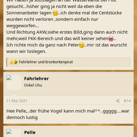
gesucht...höher ging ja nicht weil da eben die
Sonnenanbeter lagen
..ich denke mal die Centstücke
wurden nicht verloren ,sondern einfach nur
weggeworfen...
Und Richtung AKW,siehe erstes BIld,ging dann auch nicht
mehr,weil FKK-Bereich und das will keiner sehen
..
Ich richte mich da ganz nach Peter
..mir ist das wurscht
wann wir loslegen.
Fahrlehrer
und
Kronkorkenpirat
R
e
a
Fahrlehrer
k
t
Onkel Uhu
i
o
n
11 Mai 2021
#14
e
n
Hee Pelle,..der frühe Vogel kann mich mal^^..ggggg....war
:
dennoch lustig
Pelle