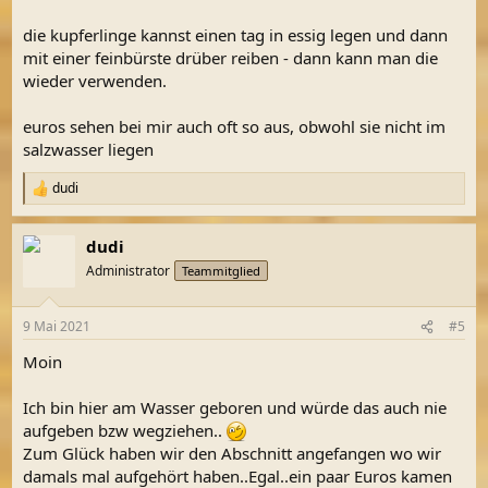
die kupferlinge kannst einen tag in essig legen und dann
mit einer feinbürste drüber reiben - dann kann man die
wieder verwenden.
euros sehen bei mir auch oft so aus, obwohl sie nicht im
salzwasser liegen
dudi
R
e
a
dudi
k
t
Administrator
Teammitglied
i
o
n
9 Mai 2021
#5
e
n
Moin
:
Ich bin hier am Wasser geboren und würde das auch nie
aufgeben bzw wegziehen..
Zum Glück haben wir den Abschnitt angefangen wo wir
damals mal aufgehört haben..Egal..ein paar Euros kamen