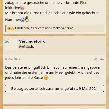
zutage,nette gespräche und eine verbrannte Plete
inklusive
..
Mir brennt die Birne und ich sehe aus wie ein gekochter
Hummer
..
Fahrlehrer
,
Capricorn
und
Kronkorkenpirat
R
e
a
Vercingetorix
k
t
Profi Sucher
i
o
n
9 Mai 2021
#6
e
n
Das verstehe ich gut! Ich bin auch auf einer Insel geboren
:
und habe die ersten Jahre am Meer gelebt. Mich zieht es
jedes Jahr an die Küste
Beitrag automatisch zusammengeführt:
9 Mai 2021