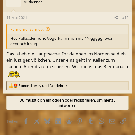
Auskenner
11 Mai 2021
#15
Fahrlehrer schrieb:
Hee Pelle,..der frühe Vogel kann mich mal^^..ggggg....war
dennoch lustig
Das ist eh die Hauptsache. Ihr da oben im Norden seid eh
ein lustiges Völkchen. Unser eins geht im Keller zum
Lachen. Aber drauf geschissen. Wichtig ist das Bier danach
Sondel Herby
und
Fahrlehrer
R
e
a
Du musst dich einloggen oder registrieren, um hier zu
k
antworten.
t
i
o
Facebook
X (Twitter)
Bluesky
LinkedIn
Reddit
Pinterest
Tumblr
WhatsApp
E-Mail
Link
Teilen:
n
e
n