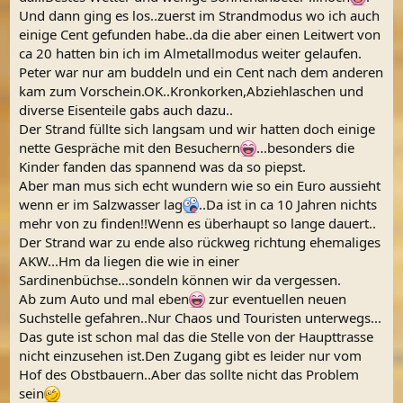
Und dann ging es los..zuerst im Strandmodus wo ich auch
einige Cent gefunden habe..da die aber einen Leitwert von
ca 20 hatten bin ich im Almetallmodus weiter gelaufen.
Peter war nur am buddeln und ein Cent nach dem anderen
kam zum Vorschein.OK..Kronkorken,Abziehlaschen und
diverse Eisenteile gabs auch dazu..
Der Strand füllte sich langsam und wir hatten doch einige
nette Gespräche mit den Besuchern
...besonders die
Kinder fanden das spannend was da so piepst.
Aber man mus sich echt wundern wie so ein Euro aussieht
wenn er im Salzwasser lag
..Da ist in ca 10 Jahren nichts
mehr von zu finden!!Wenn es überhaupt so lange dauert..
Der Strand war zu ende also rückweg richtung ehemaliges
AKW...Hm da liegen die wie in einer
Sardinenbüchse...sondeln können wir da vergessen.
Ab zum Auto und mal eben
zur eventuellen neuen
Suchstelle gefahren..Nur Chaos und Touristen unterwegs...
Das gute ist schon mal das die Stelle von der Haupttrasse
nicht einzusehen ist.Den Zugang gibt es leider nur vom
Hof des Obstbauern..Aber das sollte nicht das Problem
sein