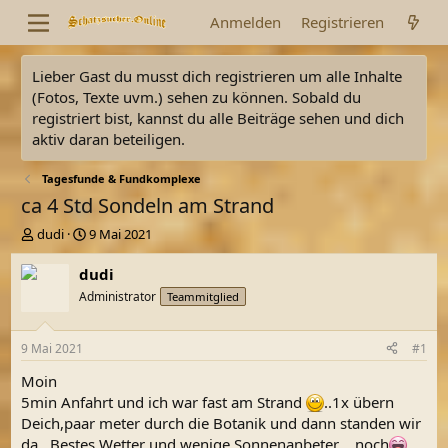
Anmelden
Registrieren
Lieber Gast du musst dich registrieren um alle Inhalte
(Fotos, Texte uvm.) sehen zu können. Sobald du
registriert bist, kannst du alle Beiträge sehen und dich
aktiv daran beteiligen.
Tagesfunde & Fundkomplexe
ca 4 Std Sondeln am Strand
E
E
dudi
9 Mai 2021
r
r
s
s
dudi
t
t
Administrator
Teammitglied
e
e
l
l
l
l
9 Mai 2021
#1
e
t
r
a
Moin
m
5min Anfahrt und ich war fast am Strand
..1x übern
Deich,paar meter durch die Botanik und dann standen wir
da...Bestes Wetter und wenige Sonnenanbeter ...noch
.