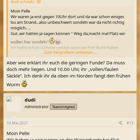
dudi schrieb:
Moin Pelle
Wir waren ja erst gegen 10Uhr dort und da war schon einiges
los am Strand...also unbeschwert sondeln war da nicht richtig
möglich.. ..
Gut..wir hätten ja sagen können '' Weg da,macht mal Platz wir
wollen hier sondeln''
..
Ich hatte schon zu Peter gesagt,wenn wir hier Ruhe haben
Zum Vergrößern anklicken....
wollen müssen wir um 7 oder 8Uhr hier auftauchen..
Aber dann haben wir beide wohl Gesprächsbedarf bei den
Aber wie erklärt ihr euch die geringen Funde? Da muss
Frauen
doch mehr liegen. Und 10.00 Uhr, ihr „vollen/faulen
Säckle“. Ich denk ihr da oben im Norden fangt den frühen
Beitrag automatisch zusammengeführt:
10 Mai 2021
Wurm
dudi
Sag Bescheid und ich suche dir eine schöne Ferienwohnung
Administrator
Teammitglied
...Alles kein Problem..
10 Mai 2021
#13
Moin Pelle
Wir haben ja sozusagen an der Wasserkante bei Flut