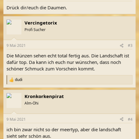
n
Drück dir/euch die Daumen.
:
Vercingetorix
Profi Sucher
9 Mai 2021
#3
Die Münzen sehen echt total fertig aus. Die Landschaft ist
dafür top. Da kann ich euch nur wünschen, dass noch
schöner Schmuck zum Vorschein kommt.
dudi
R
e
a
Kronkorkenpirat
k
t
Alm-Öhi
i
o
n
9 Mai 2021
#4
e
n
ich bin zwar nicht so der meertyp, aber die landschaft
:
sieht sehr schön aus.