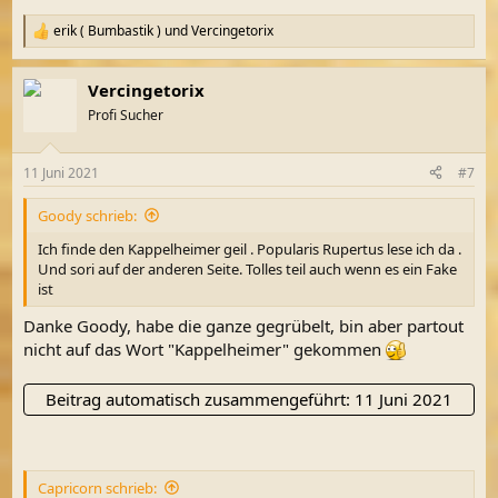
erik ( Bumbastik )
und
Vercingetorix
R
e
a
Vercingetorix
k
t
Profi Sucher
i
o
n
11 Juni 2021
#7
e
n
Goody schrieb:
:
Ich finde den Kappelheimer geil . Popularis Rupertus lese ich da .
Und sori auf der anderen Seite. Tolles teil auch wenn es ein Fake
ist
Danke Goody, habe die ganze gegrübelt, bin aber partout
nicht auf das Wort "Kappelheimer" gekommen
Beitrag automatisch zusammengeführt:
11 Juni 2021
Capricorn schrieb: