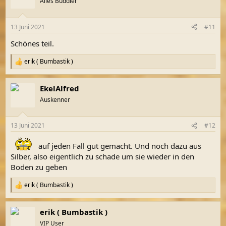
Alles Buddler
i
o
n
13 Juni 2021
#11
e
n
Schönes teil.
:
erik ( Bumbastik )
R
e
a
EkelAlfred
k
t
Auskenner
i
o
n
13 Juni 2021
#12
e
n
:
auf jeden Fall gut gemacht. Und noch dazu aus
Silber, also eigentlich zu schade um sie wieder in den
Boden zu geben
erik ( Bumbastik )
R
e
a
erik ( Bumbastik )
k
t
VIP User