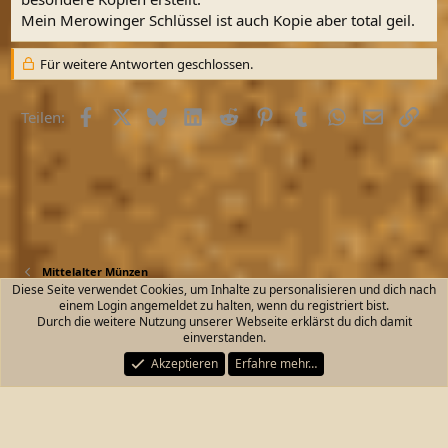
Mein Merowinger Schlüssel ist auch Kopie aber total geil.
Für weitere Antworten geschlossen.
Facebook
X (Twitter)
Bluesky
LinkedIn
Reddit
Pinterest
Tumblr
WhatsApp
E-Mail
Link
Teilen:
Mittelalter Münzen
Diese Seite verwendet Cookies, um Inhalte zu personalisieren und dich nach
einem Login angemeldet zu halten, wenn du registriert bist.
Kontakt
Nutzungsbedingungen
Datenschutz
Durch die weitere Nutzung unserer Webseite erklärst du dich damit
Hilfe und Impressum
Start
R
einverstanden.
S
S
Akzeptieren
Erfahre mehr…
®
Community platform by XenForo
© 2010-2026 XenForo Ltd.