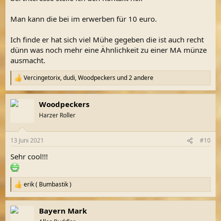
Man kann die bei im erwerben für 10 euro.
Ich finde er hat sich viel Mühe gegeben die ist auch recht
dünn was noch mehr eine Ähnlichkeit zu einer MA münze
ausmacht.
Vercingetorix
,
dudi
,
Woodpeckers
und 2 andere
R
e
a
Woodpeckers
k
t
Harzer Roller
i
o
n
13 Juni 2021
#10
e
n
Sehr cool!!!
:
erik ( Bumbastik )
R
e
a
Bayern Mark
k
t