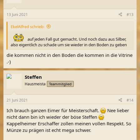
i
o
n
13 Juni 2021
#13
e
n
EkelAlfred schrieb:
:
auf jeden Fall gut gemacht. Und noch dazu aus Silber,
also eigentlich zu schade um sie wieder in den Boden zu geben
die kommen nicht in den Boden die kommen in die Vitrine
.-)
Steffen
Hausmeista
Teammitglied
21 Juni 2021
#14
Ich brauch ganzen Eimer für Meisterschaft.
Nee lieber
nicht dann bin ich wieder der böse Steffen
Kappelheimer Erschaffer zollen meinen vollen Respekt. So
Münze zu prägen ist echt mega schwer.