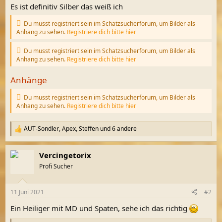
Es ist definitiv Silber das weiß ich
Du musst registriert sein im Schatzsucherforum, um Bilder als
Anhang zu sehen.
Registriere dich bitte hier
Du musst registriert sein im Schatzsucherforum, um Bilder als
Anhang zu sehen.
Registriere dich bitte hier
Anhänge
Du musst registriert sein im Schatzsucherforum, um Bilder als
Anhang zu sehen.
Registriere dich bitte hier
AUT-Sondler
,
Apex
,
Steffen
und 6 andere
R
e
a
Vercingetorix
k
t
Profi Sucher
i
o
n
11 Juni 2021
#2
e
n
Ein Heiliger mit MD und Spaten, sehe ich das richtig
: