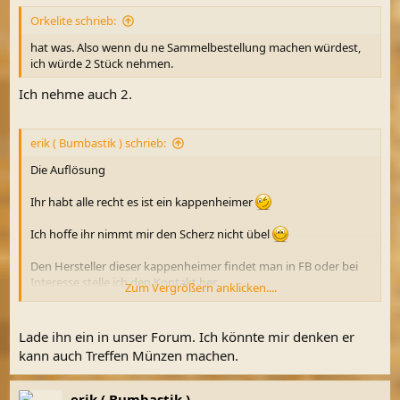
Orkelite schrieb:
hat was. Also wenn du ne Sammelbestellung machen würdest,
ich würde 2 Stück nehmen.
Ich nehme auch 2.
erik ( Bumbastik ) schrieb:
Die Auflösung
Ihr habt alle recht es ist ein kappenheimer
Ich hoffe ihr nimmt mir den Scherz nicht übel
Den Hersteller dieser kappenheimer findet man in FB oder bei
Interesse stelle ich den Kontakt her.
Zum Vergrößern anklicken....
Man kann die bei im erwerben für 10 euro.
Lade ihn ein in unser Forum. Ich könnte mir denken er
Ich finde er hat sich viel Mühe gegeben die ist auch recht dünn
kann auch Treffen Münzen machen.
was noch mehr eine Ähnlichkeit zu einer MA münze ausmacht.
erik ( Bumbastik )