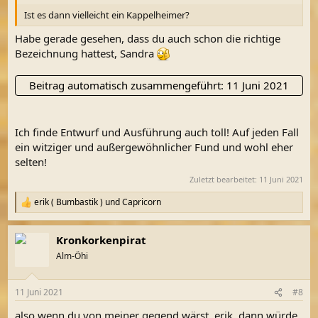
Ist es dann vielleicht ein Kappelheimer?
Habe gerade gesehen, dass du auch schon die richtige
Bezeichnung hattest, Sandra
Beitrag automatisch zusammengeführt:
11 Juni 2021
Ich finde Entwurf und Ausführung auch toll! Auf jeden Fall
ein witziger und außergewöhnlicher Fund und wohl eher
selten!
Zuletzt bearbeitet:
11 Juni 2021
erik ( Bumbastik )
und
Capricorn
R
e
a
Kronkorkenpirat
k
t
Alm-Öhi
i
o
n
11 Juni 2021
#8
e
n
also wenn du von meiner gegend wärst, erik, dann würde