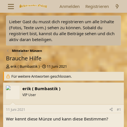
Anmelden
Registrieren
Lieber Gast du musst dich registrieren um alle Inhalte
(Fotos, Texte uvm.) sehen zu können. Sobald du
registriert bist, kannst du alle Beiträge sehen und dich
aktiv daran beteiligen.
Mittelalter Münzen
Brauche Hilfe
E
E
erik ( Bumbastik )
11 Juni 2021
r
r
s
Für weitere Antworten geschlossen.
s
t
t
e
e
erik ( Bumbastik )
l
l
VIP User
l
l
e
t
r
a
11 Juni 2021
#1
m
Wer kennt diese Münze und kann diese Bestimmen?