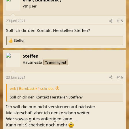
VIP User
23 Juni 2021
#15
Soll ich dir den Kontakt Herstellen Steffen?
Steffen
R
e
a
Steffen
k
t
Hausmeista
Teammitglied
i
o
n
23 Juni 2021
#16
e
n
erik ( Bumbastik ) schrieb:
:
Soll ich dir den Kontakt Herstellen Steffen?
Ich will die nun nicht verstreuen auf nächster
Meisterschaft aber ich denke schon weiter.
Wer sowas gutes anfertigen kann....
Kann mit Sicherheit noch mehr