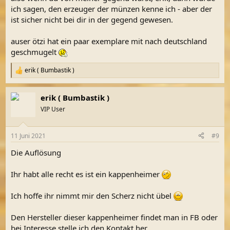
:
ich sagen, den erzeuger der münzen kenne ich - aber der
ist sicher nicht bei dir in der gegend gewesen.
auser ötzi hat ein paar exemplare mit nach deutschland
geschmugelt
erik ( Bumbastik )
R
e
a
erik ( Bumbastik )
k
t
VIP User
i
o
n
11 Juni 2021
#9
e
n
Die Auflösung
:
Ihr habt alle recht es ist ein kappenheimer
Ich hoffe ihr nimmt mir den Scherz nicht übel
Den Hersteller dieser kappenheimer findet man in FB oder
bei Interesse stelle ich den Kontakt her.