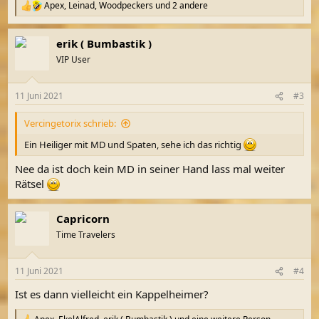
Apex
,
Leinad
,
Woodpeckers
und 2 andere
R
e
a
erik ( Bumbastik )
k
t
VIP User
i
o
n
11 Juni 2021
#3
e
n
Vercingetorix schrieb:
:
Ein Heiliger mit MD und Spaten, sehe ich das richtig
Nee da ist doch kein MD in seiner Hand lass mal weiter
Rätsel
Capricorn
Time Travelers
11 Juni 2021
#4
Ist es dann vielleicht ein Kappelheimer?