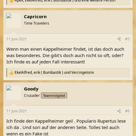
Apex
,
EkelAlfred
,
erik ( Bumbastik )
und eine weitere Person
R
e
a
Capricorn
k
t
Time Travelers
i
o
n
11 Juni 2021
#5
e
n
Wenn man einen Kappelheimer findet, ist das doch auch
:
was besonderes. Die gibt's doch auch nicht so oft, oder?
Ich finde es auf jeden Fall interessant!
EkelAlfred
,
erik ( Bumbastik )
und
Vercingetorix
R
e
a
Goody
k
t
Crusader
Teammitglied
i
o
n
11 Juni 2021
#6
e
n
Ich finde den Kappelheimer geil . Popularis Rupertus lese
:
ich da . Und sori auf der anderen Seite. Tolles teil auch
wenn es ein Fake ist