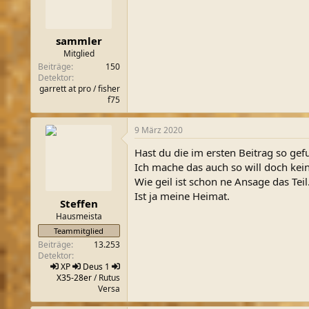
sammler
Mitglied
Beiträge
150
Detektor
garrett at pro / fisher
f75
9 März 2020
Hast du die im ersten Beitrag so ge
Ich mache das auch so will doch kein
Wie geil ist schon ne Ansage das Tei
Ist ja meine Heimat.
Steffen
Hausmeista
Teammitglied
Beiträge
13.253
Detektor
XP
Deus 1
X35-28er
/ Rutus
Versa