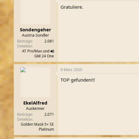
Gratuliere.
Sondengeher
Austria-Sondler
Beiträge
2.081
Detektor
AT Pro/Max und
GM
24 One
9 März 2020
TOP gefunden!!!
EkelAlfred
Auskenner
Beiträge
2.071
Detektor
Golden Mask 5+ SE
Platinum