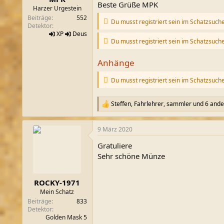
Beste Grüße MPK
m
Harzer Urgestein
Beiträge
552
Du musst registriert sein im Schatzsuch
Detektor
XP
Deus
Du musst registriert sein im Schatzsuch
Anhänge
Du musst registriert sein im Schatzsuch
Steffen
,
Fahrlehrer
,
sammler
und 6 ande
R
e
a
9 März 2020
k
t
Gratuliere
i
o
Sehr schöne Münze
n
e
n
ROCKY-1971
:
Mein Schatz
Beiträge
833
Detektor
Golden Mask 5