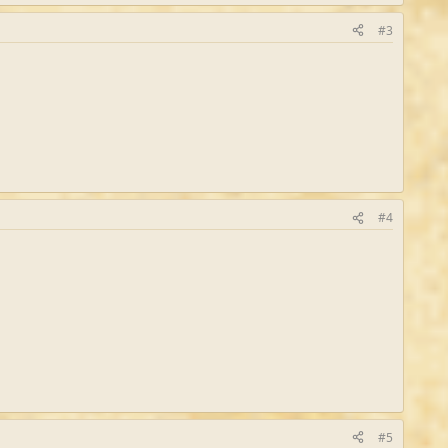
#3
#4
#5