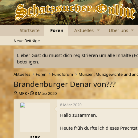
Startseite
Foren
Aktuelles
Über uns
Neue Beiträge
Lieber Gast du musst dich registrieren um alle Inhalte (F
beteiligen.
Aktuelles
Foren
Fundforum
Brandenburger Denar von???
E
E
MPK
8 März 2020
r
r
s
s
8 März 2020
t
t
Hallo zusammen,
e
e
l
l
l
l
Heute früh durfte ich dieses Pracht
e
t
MPK
r
a