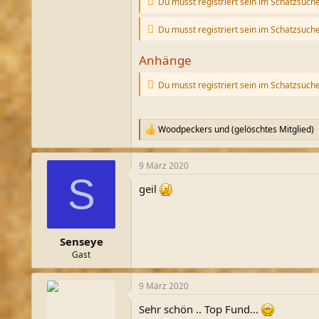
Du musst registriert sein im Schatzsuch
Du musst registriert sein im Schatzsuch
Anhänge
Du musst registriert sein im Schatzsuch
Woodpeckers
und
(gelöschtes Mitglied)
R
e
a
9 März 2020
k
S
t
geil
i
o
n
e
n
Senseye
:
Gast
9 März 2020
Sehr schön .. Top Fund...