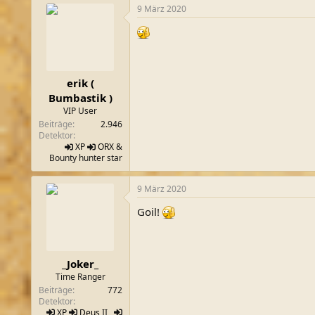
9 März 2020
erik (
Bumbastik )
VIP User
Beiträge
2.946
Detektor
XP
ORX
&
Bounty hunter star
9 März 2020
Goil!
_Joker_
Time Ranger
Beiträge
772
Detektor
XP
Deus
II ,