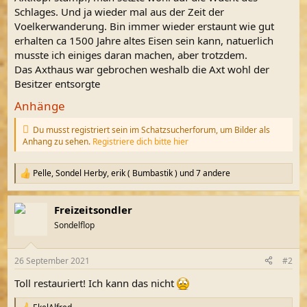
Schlages. Und ja wieder mal aus der Zeit der
Voelkerwanderung. Bin immer wieder erstaunt wie gut
erhalten ca 1500 Jahre altes Eisen sein kann, natuerlich
musste ich einiges daran machen, aber trotzdem.
Das Axthaus war gebrochen weshalb die Axt wohl der
Besitzer entsorgte
Anhänge
Du musst registriert sein im Schatzsucherforum, um Bilder als
Anhang zu sehen.
Registriere dich bitte hier
Pelle
,
Sondel Herby
,
erik ( Bumbastik )
und 7 andere
R
e
a
Freizeitsondler
k
t
Sondelflop
i
o
n
26 September 2021
#2
e
n
Toll restauriert! Ich kann das nicht
: