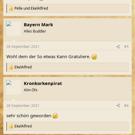
Pelle
und
EkelAlfred
R
e
a
Bayern Mark
k
t
Alles Buddler
i
o
n
26 September 2021
#5
e
n
Wohl dem der So etwas Kann Gratuliere.
:
EkelAlfred
R
e
a
Kronkorkenpirat
k
t
Alm-Öhi
i
o
n
26 September 2021
#6
e
n
sehr schön geworden
:
EkelAlfred
R
e