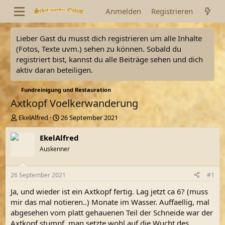
Anmelden
Registrieren
Lieber Gast du musst dich registrieren um alle Inhalte
(Fotos, Texte uvm.) sehen zu können. Sobald du
registriert bist, kannst du alle Beiträge sehen und dich
aktiv daran beteiligen.
Fundreinigung und Restauration
Axtkopf Voelkerwanderung
E
E
EkelAlfred
26 September 2021
r
r
s
s
EkelAlfred
t
t
Auskenner
e
e
l
l
l
l
26 September 2021
#1
e
t
r
a
Ja, und wieder ist ein Axtkopf fertig. Lag jetzt ca 6? (muss
m
mir das mal notieren..) Monate im Wasser. Auffaellig, mal
abgesehen vom platt gehauenen Teil der Schneide war der
Axtkopf stumpf, man setzte wohl auf die Wucht des