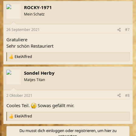
a
ROCKY-1971
k
t
Mein Schatz
i
o
n
26 September 2021
#7
e
n
Gratuliere
:
Sehr schön Restauriert
EkelAlfred
R
e
a
Sondel Herby
k
t
Matjes Titan
i
o
n
2 Oktober 2021
#8
e
n
Cooles Teil.
Sowas gefällt mir.
:
EkelAlfred
R
e
a
Du musst dich einloggen oder registrieren, um hier zu
k
antworten.