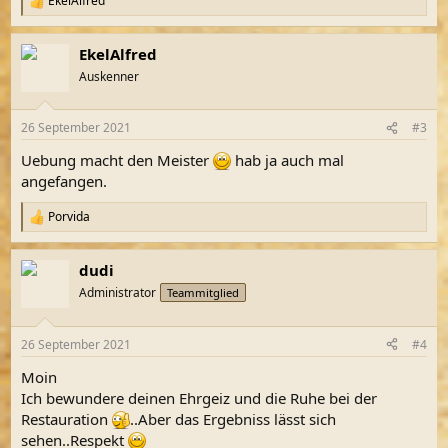
EkelAlfred
R
e
a
EkelAlfred
k
t
Auskenner
i
o
n
26 September 2021
#3
e
n
Uebung macht den Meister
hab ja auch mal
:
angefangen.
Porvida
R
e
a
dudi
k
t
Administrator
Teammitglied
i
o
n
26 September 2021
#4
e
n
Moin
:
Ich bewundere deinen Ehrgeiz und die Ruhe bei der
Restauration
..Aber das Ergebniss lässt sich
sehen..Respekt