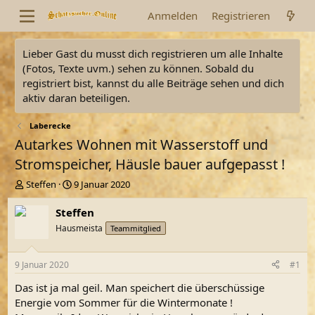
Anmelden
Registrieren
Lieber Gast du musst dich registrieren um alle Inhalte
(Fotos, Texte uvm.) sehen zu können. Sobald du
registriert bist, kannst du alle Beiträge sehen und dich
aktiv daran beteiligen.
Laberecke
Autarkes Wohnen mit Wasserstoff und
Stromspeicher, Häusle bauer aufgepasst !
E
E
Steffen
9 Januar 2020
r
r
s
s
Steffen
t
t
Hausmeista
Teammitglied
e
e
l
l
l
l
9 Januar 2020
#1
e
t
r
a
Das ist ja mal geil. Man speichert die überschüssige
m
Energie vom Sommer für die Wintermonate !