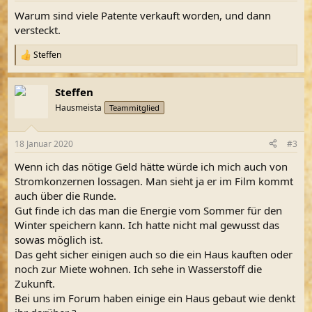
Warum sind viele Patente verkauft worden, und dann
versteckt.
Steffen
R
e
a
Steffen
k
t
Hausmeista
Teammitglied
i
o
n
18 Januar 2020
#3
e
n
Wenn ich das nötige Geld hätte würde ich mich auch von
:
Stromkonzernen lossagen. Man sieht ja er im Film kommt
auch über die Runde.
Gut finde ich das man die Energie vom Sommer für den
Winter speichern kann. Ich hatte nicht mal gewusst das
sowas möglich ist.
Das geht sicher einigen auch so die ein Haus kauften oder
noch zur Miete wohnen. Ich sehe in Wasserstoff die
Zukunft.
Bei uns im Forum haben einige ein Haus gebaut wie denkt