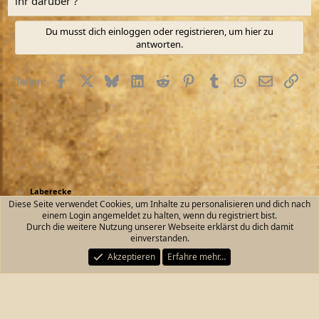
ihr darüber ?
Du musst dich einloggen oder registrieren, um hier zu
antworten.
Facebook
X (Twitter)
Bluesky
LinkedIn
Reddit
Pinterest
Tumblr
WhatsApp
E-Mail
Link
Teilen:
Laberecke
Diese Seite verwendet Cookies, um Inhalte zu personalisieren und dich nach
einem Login angemeldet zu halten, wenn du registriert bist.
Kontakt
Nutzungsbedingungen
Datenschutz
Durch die weitere Nutzung unserer Webseite erklärst du dich damit
Hilfe und Impressum
Start
R
einverstanden.
S
S
Akzeptieren
Erfahre mehr…
®
Community platform by XenForo
© 2010-2026 XenForo Ltd.