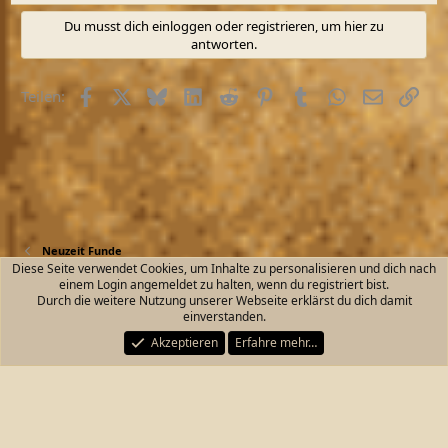
Du musst dich einloggen oder registrieren, um hier zu
antworten.
Facebook
X (Twitter)
Bluesky
LinkedIn
Reddit
Pinterest
Tumblr
WhatsApp
E-Mail
Link
Teilen:
Neuzeit Funde
Diese Seite verwendet Cookies, um Inhalte zu personalisieren und dich nach
einem Login angemeldet zu halten, wenn du registriert bist.
Kontakt
Nutzungsbedingungen
Datenschutz
Durch die weitere Nutzung unserer Webseite erklärst du dich damit
Hilfe und Impressum
Start
R
einverstanden.
S
S
Akzeptieren
Erfahre mehr…
®
Community platform by XenForo
© 2010-2026 XenForo Ltd.