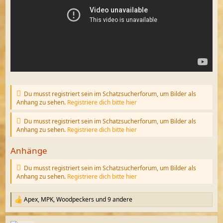
Du musst registriert sein im Schatzsucherforum, um Bilder als
Anhang zu sehen.
Registriere dich bitte hier
Du musst registriert sein im Schatzsucherforum, um Bilder als
Anhang zu sehen.
Registriere dich bitte hier
Anhänge
Du musst registriert sein im Schatzsucherforum, um Bilder als
Anhang zu sehen.
Registriere dich bitte hier
Apex
,
MPK
,
Woodpeckers
und 9 andere
R
e
a