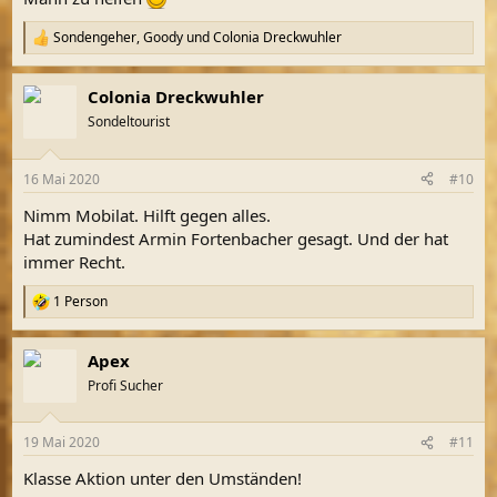
Sondengeher
,
Goody
und
Colonia Dreckwuhler
R
e
a
Colonia Dreckwuhler
k
t
Sondeltourist
i
o
n
16 Mai 2020
#10
e
n
Nimm Mobilat. Hilft gegen alles.
:
Hat zumindest Armin Fortenbacher gesagt. Und der hat
immer Recht.
1 Person
R
e
a
Apex
k
t
Profi Sucher
i
o
n
19 Mai 2020
#11
e
n
Klasse Aktion unter den Umständen!
: