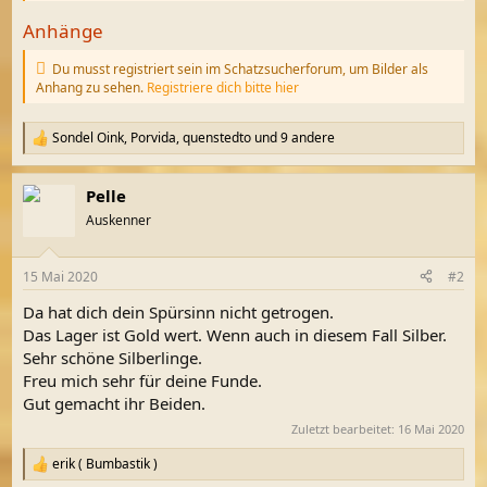
Anhänge
Du musst registriert sein im Schatzsucherforum, um Bilder als
Anhang zu sehen.
Registriere dich bitte hier
Sondel Oink
,
Porvida
,
quenstedto
und 9 andere
R
e
a
Pelle
k
t
Auskenner
i
o
n
15 Mai 2020
#2
e
n
Da hat dich dein Spürsinn nicht getrogen.
:
Das Lager ist Gold wert. Wenn auch in diesem Fall Silber.
Sehr schöne Silberlinge.
Freu mich sehr für deine Funde.
Gut gemacht ihr Beiden.
Zuletzt bearbeitet:
16 Mai 2020
erik ( Bumbastik )
R