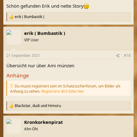
n
Schön gefunden Erik und nette Story
:
erik ( Bumbastik )
R
e
a
erik ( Bumbastik )
k
t
VIP User
i
o
n
21 September 2021
#18
e
n
Übersicht nur über Ami münzen
:
Anhänge
Du musst registriert sein im Schatzsucherforum, um Bilder als
Anhang zu sehen.
Registriere dich bitte hier
Blackstar
,
dudi
und
Himoru
R
e
a
Kronkorkenpirat
k
t
Alm-Öhi
i
o