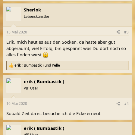
e
a
Sherlok
k
t
Lebenskünstler
i
o
n
15 Mai 2020
#3
e
n
Erik, mich haut es aus den Socken, da haste aber gut
:
abgeräumt, viel Erfolg, bin gespannt was Du dort noch so
alles finden wirst
erik ( Bumbastik )
und
Pelle
R
e
a
erik ( Bumbastik )
k
t
VIP User
i
o
n
16 Mai 2020
#4
e
n
Sobald Zeit da ist besuche ich die Ecke erneut
:
erik ( Bumbastik )
VIP User