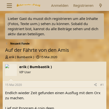
Anmelden
Registrieren
Lieber Gast du musst dich registrieren um alle Inhalte
(Fotos, Texte uvm.) sehen zu können. Sobald du
registriert bist, kannst du alle Beiträge sehen und dich
aktiv daran beteiligen.
Neuzeit Funde
Auf der Fährte von den Amis
E
E
erik ( Bumbastik )
15 Mai 2020
r
r
s
s
erik ( Bumbastik )
t
t
VIP User
e
e
l
l
l
l
15 Mai 2020
#1
e
t
r
a
Endlich wieder Zeit gefunden einen Ausflug mit dem Orx
m
zu machen.
Lief mit Program 4 coin deep