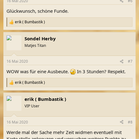
16 Mai 2020
#6
Glückwunsch, schöne Funde.
erik ( Bumbastik )
R
e
a
Sondel Herby
k
t
Matjes Titan
i
o
n
16 Mai 2020
#7
e
n
WOW was für eine Ausbeute.
In 3 Stunden? Respekt.
:
erik ( Bumbastik )
R
e
a
erik ( Bumbastik )
k
t
VIP User
i
o
n
16 Mai 2020
#8
e
n
Werde mal der Sache mehr Zeit widmen eventuell mit
:
Karte stelle ankreuzen und versuchen weitere Punkte zu