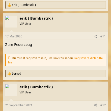
erik ( Bumbastik )
R
e
a
erik ( Bumbastik )
k
t
VIP User
i
o
n
17 Mai 2020
#11
e
n
Zum Feuerzeug
:
Du musst registriert sein, um Links zu sehen.
Registriere dich bitte
hier
Leinad
R
e
a
erik ( Bumbastik )
k
t
VIP User
i
o
n
21 September 2021
#12
e
n