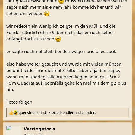
Jahr quasi erwischt hatte
mussten beide lachen weil ich
sagte nach mehr als einem jahr komme ich her und wir
sehen uns wieder
wir redeten ein wenig ich zeigte im den Müll und die
Funde natürlich ohne Silber nicht das er noch selber
anfängt dort zu suchen
er sagte nochmal bleib bei den wägen und alles cool.
also habe weiter gesucht und wurde mit vielen münzen
belohnt leider nur diesmal 3 Silber aber egal bin happy
wenn man überlegt alle münzen liegen so in ca. 15m x
15m Quadrat auf jedenfalls gehe ich mal mit dem g2 plus
hin.
Fotos folgen
quenstedto
,
dudi
,
Freizeitsondler
und 2 andere
R
e
a
Vercingetorix
k
t