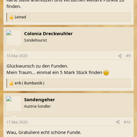
finden.
Leinad
R
e
a
Colonia Dreckwuhler
k
t
Sondeltourist
i
o
n
16 Mai 2020
#9
e
n
Glückwunsch zu den Funden.
:
Mein Traum... einmal ein 5 Mark Stück finden
erik ( Bumbastik )
R
e
a
Sondengeher
k
t
Austria-Sondler
i
o
n
17 Mai 2020
#10
e
n
Wau, Gratuliere echt schöne Funde.
: