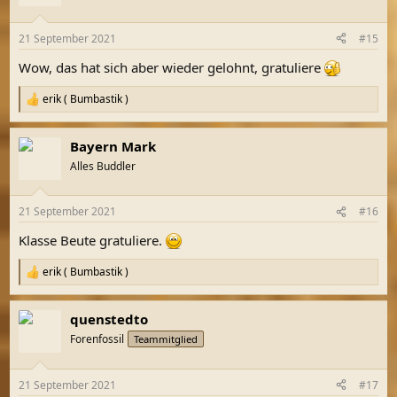
i
o
n
21 September 2021
#15
e
n
Wow, das hat sich aber wieder gelohnt, gratuliere
:
erik ( Bumbastik )
R
e
a
Bayern Mark
k
t
Alles Buddler
i
o
n
21 September 2021
#16
e
n
Klasse Beute gratuliere.
:
erik ( Bumbastik )
R
e
a
quenstedto
k
t
Forenfossil
Teammitglied
i
o
n
21 September 2021
#17
e