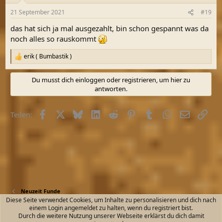
n
21 September 2021
#19
e
n
das hat sich ja mal ausgezahlt, bin schon gespannt was da
:
noch alles so rauskommt
erik ( Bumbastik )
R
e
a
Du musst dich einloggen oder registrieren, um hier zu
k
antworten.
t
i
o
Facebook
X (Twitter)
Bluesky
LinkedIn
Reddit
Pinterest
Tumblr
WhatsApp
E-Mail
Link
Teilen:
n
e
n
:
Neuzeit Funde
Diese Seite verwendet Cookies, um Inhalte zu personalisieren und dich nach
einem Login angemeldet zu halten, wenn du registriert bist.
Kontakt
Nutzungsbedingungen
Datenschutz
Durch die weitere Nutzung unserer Webseite erklärst du dich damit
Hilfe und Impressum
Start
R