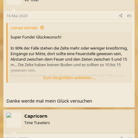
16 Mai 2020
#5
Leinad schrieb:
Super Funde! Glückwunsch!
In 90% der Fälle stehen die Zelte mehr oder weniger kreisförmig,
Eingänge zur Mitte, dort sollte eine Feuerstelle gewesen sein,
Abstand zwischen dem Feuer und den Zeiten zwischen 5 und 15
m... Die Zelte haben keinen Boden und es sollten so 10 bis 15
gewesen sein.
Irgendwo drumherum im Abstand zwischen 50 und 150 m um
Zum Vergrößern anklicken....
den Biwakplatz sollten auch Stellungen zu finden sein, die
gehören bei Übungen zwingend dazu. Viel Erfolg, da sollte noch
was gehen
Danke werde mal mein Glück versuchen
Capricorn
Time Travelers