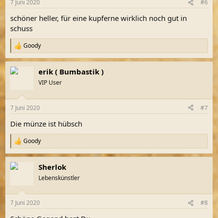
7 Juni 2020
#6
e
n
schöner heller, für eine kupferne wirklich noch gut in
:
schuss
Goody
R
e
a
erik ( Bumbastik )
k
t
VIP User
i
o
n
7 Juni 2020
#7
e
n
Die münze ist hübsch
:
Goody
R
e
a
Sherlok
k
t
Lebenskünstler
i
o
n
7 Juni 2020
#8
e
n