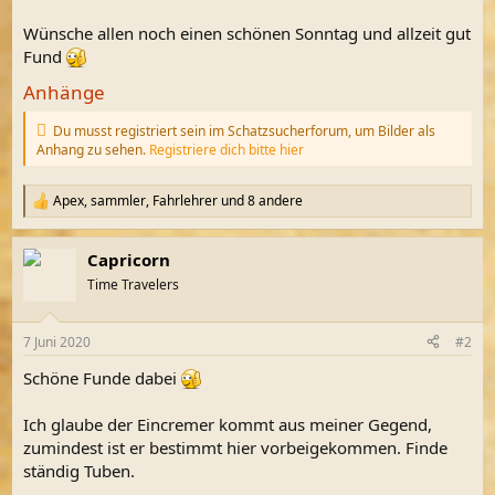
Wünsche allen noch einen schönen Sonntag und allzeit gut
Fund
Anhänge
Du musst registriert sein im Schatzsucherforum, um Bilder als
Anhang zu sehen.
Registriere dich bitte hier
Apex
,
sammler
,
Fahrlehrer
und 8 andere
R
e
a
Capricorn
k
t
Time Travelers
i
o
n
7 Juni 2020
#2
e
n
Schöne Funde dabei
:
Ich glaube der Eincremer kommt aus meiner Gegend,
zumindest ist er bestimmt hier vorbeigekommen. Finde
ständig Tuben.