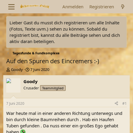
Anmelden
Registrieren
Lieber Gast du musst dich registrieren um alle Inhalte
(Fotos, Texte uvm.) sehen zu können. Sobald du
registriert bist, kannst du alle Beiträge sehen und dich
aktiv daran beteiligen.
Tagesfunde & Fundkomplexe
Auf den Spuren des Eincremers :-)
E
E
Goody
7 Juni 2020
r
r
s
s
Goody
t
t
Crusader
Teammitglied
e
e
l
l
l
l
7 Juni 2020
#1
e
t
r
a
War heute mal in einer anderen Richtung unterwegs und
m
bin durch kleine Baumreihen durch . Hab ein Haufen
Tuben gefunden . Da nuss einer ein großes Ego gehabt
haben