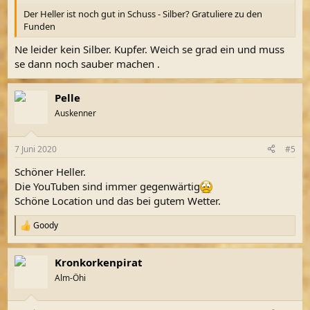
Der Heller ist noch gut in Schuss - Silber? Gratuliere zu den
Funden
Ne leider kein Silber. Kupfer. Weich se grad ein und muss
se dann noch sauber machen .
Pelle
Auskenner
7 Juni 2020
#5
Schöner Heller.
Die YouTuben sind immer gegenwärtig
Schöne Location und das bei gutem Wetter.
Goody
R
e
a
Kronkorkenpirat
k
t
Alm-Öhi
i
o
n