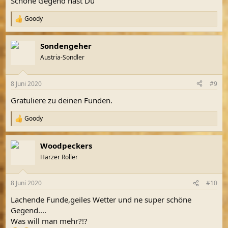
Schöne Gegend hast Du
:
Goody
R
e
a
Sondengeher
k
t
Austria-Sondler
i
o
n
8 Juni 2020
#9
e
n
Gratuliere zu deinen Funden.
:
Goody
R
e
a
Woodpeckers
k
t
Harzer Roller
i
o
n
8 Juni 2020
#10
e
n
Lachende Funde,geiles Wetter und ne super schöne
:
Gegend....
Was will man mehr?!?