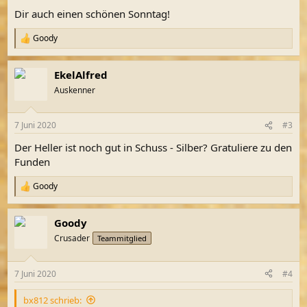
Dir auch einen schönen Sonntag!
Goody
R
e
a
EkelAlfred
k
t
Auskenner
i
o
n
7 Juni 2020
#3
e
n
Der Heller ist noch gut in Schuss - Silber? Gratuliere zu den
:
Funden
Goody
R
e
a
Goody
k
t
Crusader
Teammitglied
i
o
n
7 Juni 2020
#4
e
n
bx812 schrieb:
: