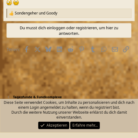
Sondengeher
und
Goody
R
e
a
Du musst dich einloggen oder registrieren, um hier zu
k
antworten.
t
i
o
Facebook
X (Twitter)
Bluesky
LinkedIn
Reddit
Pinterest
Tumblr
WhatsApp
E-Mail
Link
Teilen:
n
e
n
:
Tagesfunde & Fundkomplexe
Diese Seite verwendet Cookies, um Inhalte zu personalisieren und dich nach
einem Login angemeldet zu halten, wenn du registriert bist.
Kontakt
Nutzungsbedingungen
Datenschutz
Durch die weitere Nutzung unserer Webseite erklärst du dich damit
Hilfe und Impressum
Start
R
einverstanden.
S
S
Akzeptieren
Erfahre mehr…
®
Community platform by XenForo
© 2010-2026 XenForo Ltd.