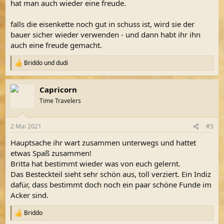
hat man auch wieder eine freude.
falls die eisenkette noch gut in schuss ist, wird sie der
bauer sicher wieder verwenden - und dann habt ihr ihn
auch eine freude gemacht.
Briddo
und
dudi
R
e
a
Capricorn
k
t
Time Travelers
i
o
n
2 Mai 2021
#3
e
n
Hauptsache ihr wart zusammen unterwegs und hattet
:
etwas Spaß zusammen!
Britta hat bestimmt wieder was von euch gelernt.
Das Besteckteil sieht sehr schön aus, toll verziert. Ein Indiz
dafür, dass bestimmt doch noch ein paar schöne Funde im
Acker sind.
Briddo
R