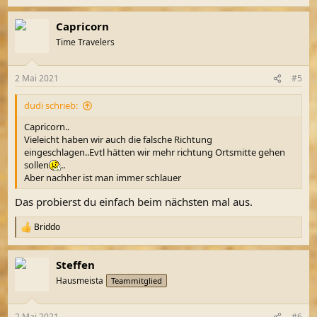
e
a
Capricorn
k
t
Time Travelers
i
o
n
2 Mai 2021
#5
e
n
dudi schrieb:
:
Capricorn..
Vieleicht haben wir auch die falsche Richtung
eingeschlagen..Evtl hätten wir mehr richtung Ortsmitte gehen
sollen
..
Aber nachher ist man immer schlauer
Das probierst du einfach beim nächsten mal aus.
Briddo
R
e
a
Steffen
k
t
Hausmeista
Teammitglied
i
o
n
2 Mai 2021
#6