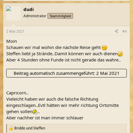
e
a
dudi
k
t
Administrator
Teammitglied
i
o
n
2 Mai 2021
#4
e
n
Moin
:
Schauen wir mal wohin die nächste Reise geht
Steffen liebt ja Strände..Damit können wir auch dienen
Aber 4 Stunden ohne Funde ist nicht gerade das wahre..
Beitrag automatisch zusammengeführt:
2 Mai 2021
Capricorn..
Vieleicht haben wir auch die falsche Richtung
eingeschlagen..Evtl hätten wir mehr richtung Ortsmitte
gehen sollen
..
Aber nachher ist man immer schlauer
Briddo
und
Steffen
R