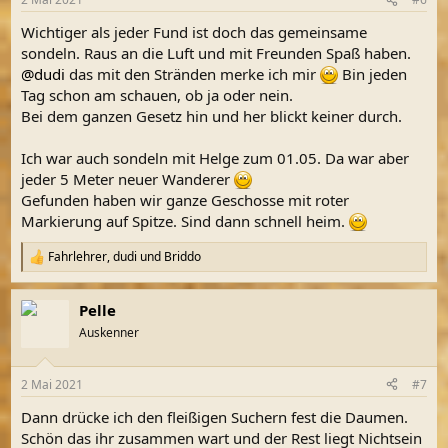
e
n
Wichtiger als jeder Fund ist doch das gemeinsame
:
sondeln. Raus an die Luft und mit Freunden Spaß haben.
@dudi
das mit den Stränden merke ich mir
Bin jeden
Tag schon am schauen, ob ja oder nein.
Bei dem ganzen Gesetz hin und her blickt keiner durch.
Ich war auch sondeln mit Helge zum 01.05. Da war aber
jeder 5 Meter neuer Wanderer
Gefunden haben wir ganze Geschosse mit roter
Markierung auf Spitze. Sind dann schnell heim.
Fahrlehrer
,
dudi
und
Briddo
R
e
a
Pelle
k
t
Auskenner
i
o
n
2 Mai 2021
#7
e
n
Dann drücke ich den fleißigen Suchern fest die Daumen.
:
Schön das ihr zusammen wart und der Rest liegt Nichtsein