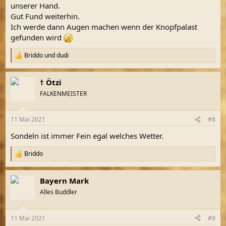
unserer Hand.
Gut Fund weiterhin.
Ich werde dann Augen machen wenn der Knopfpalast
gefunden wird
Briddo
und
dudi
R
e
a
† Ötzi
k
t
FALKENMEISTER
i
o
n
11 Mai 2021
#8
e
n
Sondeln ist immer Fein egal welches Wetter.
:
Briddo
R
e
a
Bayern Mark
k
t
Alles Buddler
i
o
n
11 Mai 2021
#9
e