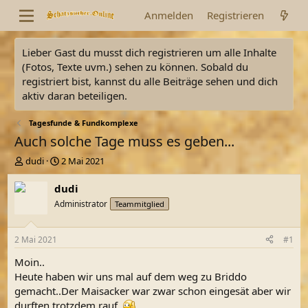
Anmelden
Registrieren
Lieber Gast du musst dich registrieren um alle Inhalte
(Fotos, Texte uvm.) sehen zu können. Sobald du
registriert bist, kannst du alle Beiträge sehen und dich
aktiv daran beteiligen.
Tagesfunde & Fundkomplexe
Auch solche Tage muss es geben...
E
E
dudi
2 Mai 2021
r
r
s
s
dudi
t
t
Administrator
Teammitglied
e
e
l
l
l
l
2 Mai 2021
#1
e
t
r
a
Moin..
m
Heute haben wir uns mal auf dem weg zu Briddo
gemacht..Der Maisacker war zwar schon eingesät aber wir
durften trotzdem rauf..