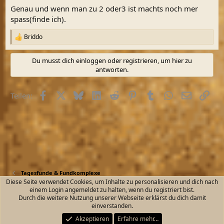
n
Genau und wenn man zu 2 oder3 ist machts noch mer
:
spass(finde ich).
Briddo
R
e
a
Du musst dich einloggen oder registrieren, um hier zu
k
antworten.
t
i
o
Facebook
X (Twitter)
Bluesky
LinkedIn
Reddit
Pinterest
Tumblr
WhatsApp
E-Mail
Link
Teilen:
n
e
n
:
Tagesfunde & Fundkomplexe
Diese Seite verwendet Cookies, um Inhalte zu personalisieren und dich nach
einem Login angemeldet zu halten, wenn du registriert bist.
Kontakt
Nutzungsbedingungen
Datenschutz
Durch die weitere Nutzung unserer Webseite erklärst du dich damit
Hilfe und Impressum
Start
R
einverstanden.
S
S
Akzeptieren
Erfahre mehr…
®
Community platform by XenForo
© 2010-2026 XenForo Ltd.