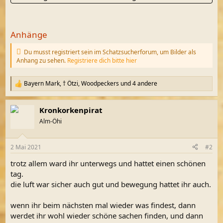
Anhänge
Du musst registriert sein im Schatzsucherforum, um Bilder als
Anhang zu sehen.
Registriere dich bitte hier
Bayern Mark
,
† Ötzi
,
Woodpeckers
und 4 andere
R
e
a
Kronkorkenpirat
k
t
Alm-Öhi
i
o
n
2 Mai 2021
#2
e
n
trotz allem ward ihr unterwegs und hattet einen schönen
:
tag.
die luft war sicher auch gut und bewegung hattet ihr auch.
wenn ihr beim nächsten mal wieder was findest, dann
werdet ihr wohl wieder schöne sachen finden, und dann