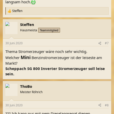
langsam hoch.
Steffen
R
e
a
Steffen
k
t
Hausmeista
Teammitglied
i
o
n
30 Juni 2020
#7
e
n
Thema Stromerzeuger wäre noch sehr wichtig.
:
Mini
Welcher
Benzinstromerzeuger ist der leiseste am
Markt?
Scheppach SG 800 Inverter Stromerzeuger soll leise
sein.
ThoBo
Meister Röhrich
30 Juni 2020
#8
??? Ich kann nur mit nem Dieselaggregat dienen.