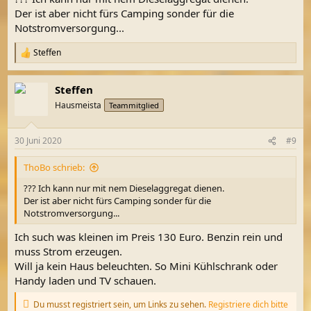
Der ist aber nicht fürs Camping sonder für die
Notstromversorgung...
Steffen
R
e
a
Steffen
k
t
Hausmeista
Teammitglied
i
o
n
30 Juni 2020
#9
e
n
ThoBo schrieb:
:
??? Ich kann nur mit nem Dieselaggregat dienen.
Der ist aber nicht fürs Camping sonder für die
Notstromversorgung...
Ich such was kleinen im Preis 130 Euro. Benzin rein und
muss Strom erzeugen.
Will ja kein Haus beleuchten. So Mini Kühlschrank oder
Handy laden und TV schauen.
Du musst registriert sein, um Links zu sehen.
Registriere dich bitte