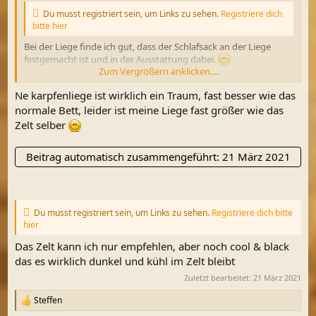
Du musst registriert sein, um Links zu sehen.
Registriere dich
bitte hier
Bei der Liege finde ich gut, dass der Schlafsack an der Liege
festgemacht ist und in der Ausstattung dabei.
Zum Vergrößern anklicken....
Geht natürlich auch billiger. 24.99
Ne karpfenliege ist wirklich ein Traum, fast besser wie das
Du musst registriert sein, um Links zu sehen.
Registriere dich
normale Bett, leider ist meine Liege fast größer wie das
bitte hier
Zelt selber
Beitrag automatisch zusammengeführt:
21 März 2021
Du musst registriert sein, um Links zu sehen.
Registriere dich bitte
hier
Das Zelt kann ich nur empfehlen, aber noch cool & black
das es wirklich dunkel und kühl im Zelt bleibt
Zuletzt bearbeitet:
21 März 2021
Steffen
R