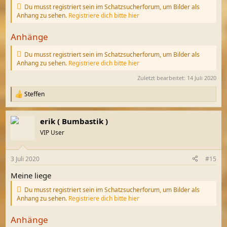
Du musst registriert sein im Schatzsucherforum, um Bilder als
Anhang zu sehen.
Registriere dich bitte hier
Anhänge
Du musst registriert sein im Schatzsucherforum, um Bilder als
Anhang zu sehen.
Registriere dich bitte hier
Zuletzt bearbeitet:
14 Juli 2020
Steffen
R
e
a
erik ( Bumbastik )
k
t
VIP User
i
o
n
3 Juli 2020
#15
e
n
Meine liege
:
Du musst registriert sein im Schatzsucherforum, um Bilder als
Anhang zu sehen.
Registriere dich bitte hier
Anhänge