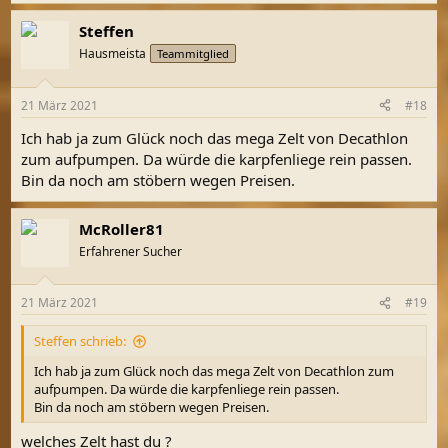
e
a
Steffen
k
t
Hausmeista
Teammitglied
i
o
n
21 März 2021
#18
e
n
Ich hab ja zum Glück noch das mega Zelt von Decathlon
:
zum aufpumpen. Da würde die karpfenliege rein passen.
Bin da noch am stöbern wegen Preisen.
McRoller81
Erfahrener Sucher
21 März 2021
#19
Steffen schrieb:
Ich hab ja zum Glück noch das mega Zelt von Decathlon zum
aufpumpen. Da würde die karpfenliege rein passen.
Bin da noch am stöbern wegen Preisen.
welches Zelt hast du ?