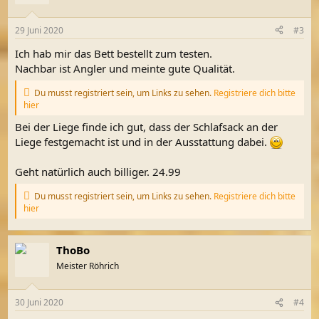
i
o
n
29 Juni 2020
#3
e
n
Ich hab mir das Bett bestellt zum testen.
:
Nachbar ist Angler und meinte gute Qualität.
Du musst registriert sein, um Links zu sehen.
Registriere dich bitte
hier
Bei der Liege finde ich gut, dass der Schlafsack an der
Liege festgemacht ist und in der Ausstattung dabei.
Geht natürlich auch billiger. 24.99
Du musst registriert sein, um Links zu sehen.
Registriere dich bitte
hier
ThoBo
Meister Röhrich
30 Juni 2020
#4