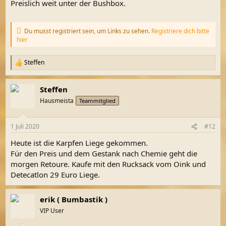
Preislich weit unter der Bushbox.
Du musst registriert sein, um Links zu sehen.
Registriere dich bitte
hier
Steffen
R
e
a
Steffen
k
t
Hausmeista
Teammitglied
i
o
n
1 Juli 2020
#12
e
n
Heute ist die Karpfen Liege gekommen.
:
Für den Preis und dem Gestank nach Chemie geht die
morgen Retoure. Kaufe mit den Rucksack vom Oink und
Detecatlon 29 Euro Liege.
erik ( Bumbastik )
VIP User