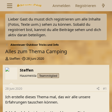
Anmelden
Registrieren
Lieber Gast du musst dich registrieren um alle Inhalte
(Fotos, Texte uvm.) sehen zu können. Sobald du
registriert bist, kannst du alle Beiträge sehen und dich
aktiv daran beteiligen.
Abenteuer Outdoor Tricks und Info
Alles zum Thema Camping
E
E
Steffen
28 Juni 2020
r
r
s
s
Steffen
t
t
Hausmeista
Teammitglied
e
e
l
l
l
l
28 Juni 2020
#1
e
t
r
a
Ich erstelle dieses Thema mal, das wir alle unsere
m
Erfahrungen tauschen können.