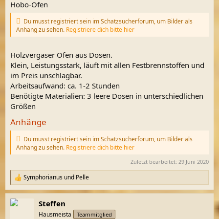
Hobo-Ofen
Du musst registriert sein im Schatzsucherforum, um Bilder als
Anhang zu sehen.
Registriere dich bitte hier
Holzvergaser Ofen aus Dosen.
Klein, Leistungsstark, läuft mit allen Festbrennstoffen und
im Preis unschlagbar.
Arbeitsaufwand: ca. 1-2 Stunden
Benötigte Materialien: 3 leere Dosen in unterschiedlichen
Größen
Anhänge
Du musst registriert sein im Schatzsucherforum, um Bilder als
Anhang zu sehen.
Registriere dich bitte hier
Zuletzt bearbeitet:
29 Juni 2020
Symphorianus
und
Pelle
R
e
a
Steffen
k
t
Hausmeista
Teammitglied