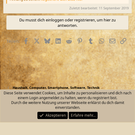
Zuletzt bearbeitet:
11 September 2019
Du musst dich einloggen oder registrieren, um hier zu
antworten.
Facebook
X (Twitter)
Bluesky
LinkedIn
Reddit
Pinterest
Tumblr
WhatsApp
E-Mail
Link
Teilen:
Haushalt, Computer, Smartphone, Software, Technik
Diese Seite verwendet Cookies, um Inhalte zu personalisieren und dich nach
einem Login angemeldet zu halten, wenn du registriert bist.
Kontakt
Nutzungsbedingungen
Datenschutz
Durch die weitere Nutzung unserer Webseite erklärst du dich damit
Hilfe und Impressum
Start
R
einverstanden.
S
S
Akzeptieren
Erfahre mehr…
®
Community platform by XenForo
© 2010-2026 XenForo Ltd.