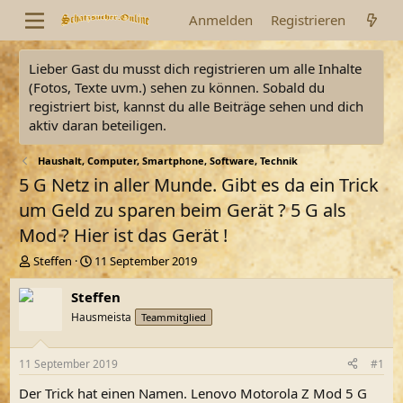
Anmelden
Registrieren
Lieber Gast du musst dich registrieren um alle Inhalte
(Fotos, Texte uvm.) sehen zu können. Sobald du
registriert bist, kannst du alle Beiträge sehen und dich
aktiv daran beteiligen.
Haushalt, Computer, Smartphone, Software, Technik
5 G Netz in aller Munde. Gibt es da ein Trick
um Geld zu sparen beim Gerät ? 5 G als
Mod ? Hier ist das Gerät !
E
E
Steffen
11 September 2019
r
r
s
s
Steffen
t
t
Hausmeista
Teammitglied
e
e
l
l
l
l
11 September 2019
#1
e
t
r
a
Der Trick hat einen Namen. Lenovo Motorola Z Mod 5 G