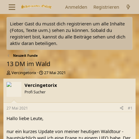
Anmelden
Registrieren
Lieber Gast du musst dich registrieren um alle Inhalte
(Fotos, Texte uvm.) sehen zu können. Sobald du
registriert bist, kannst du alle Beiträge sehen und dich
aktiv daran beteiligen.
Neuzeit Funde
13 DM im Wald
E
E
Vercingetorix
27 Mai 2021
r
r
s
s
Vercingetorix
t
t
Profi Sucher
e
e
l
l
l
l
27 Mai 2021
#1
e
t
r
a
Hallo liebe Leute,
m
nur ein kurzes Update von meiner heutigen Waldtour -
hauptsächlich weil ich eine Frage zu einem UFO habe. Der