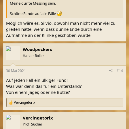
Meine dürfte Messing sein.
Schöne Funde auf alle Fälle
Möglich wäre es, Silvio, obwohl man nicht mehr viel zu
greifen hätte, wenn dass dünne Ende durch eine
Aufnahme an der Klinke geschoben würde.
Woodpeckers
Harzer Roller
30 Mai 2021
#14
Auf jeden Fall ein ulkiger Fund!
Was war denn das für ein Unterstand?
Von einem Jäger, oder ne Butze?
Vercingetorix
R
e
a
Vercingetorix
k
t
Profi Sucher
i