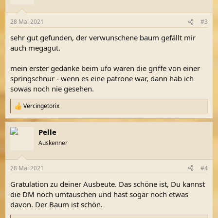
i
o
n
28 Mai 2021
#3
e
n
sehr gut gefunden, der verwunschene baum gefällt mir
:
auch megagut.
mein erster gedanke beim ufo waren die griffe von einer
springschnur - wenn es eine patrone war, dann hab ich
sowas noch nie gesehen.
Vercingetorix
R
e
a
Pelle
k
t
Auskenner
i
o
n
28 Mai 2021
#4
e
n
Gratulation zu deiner Ausbeute. Das schöne ist, Du kannst
:
die DM noch umtauschen und hast sogar noch etwas
davon. Der Baum ist schön.