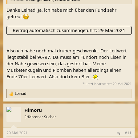
Danke Leinad. Ja, ich habe mich über den Fund sehr
gefreut
Beitrag automatisch zusammengeführt:
29 Mai 2021
Also ich habe noch mal drüber geschwenkt. Der Leitwert
liegt stabil bei 96/97. Da muss am Fundort noch Eisen in
der Nähe gewesen sein, das gestört hat. Meine
Musketenkugeln und Plomben haben allerdings einen
Ende 70er Leitwert. Also doch kein Blei...
Zuletzt bearbeitet:
29 Mai 2021
Leinad
R
e
a
Himoru
k
t
Erfahrener Sucher
i
o
n
29 Mai 2021
#11
e