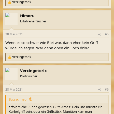
Vercingetorix
R
e
a
Himoru
k
t
Erfahrener Sucher
i
o
n
28 Mai 2021
#5
e
n
Wenn es so schwer wie Blei war, dann eher kein Griff
:
würde ich sagen. War denn oben ein Loch drin?
Vercingetorix
R
e
a
Vercingetorix
k
t
Profi Sucher
i
o
n
28 Mai 2021
#6
e
n
Bug schrieb:
:
erfolgreiche Runde gewesen. Gute Arbeit. Dein Ufo müsste ein
Kurbelgriff sein, oder ein Griffstück. Munition kam man