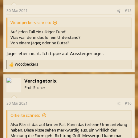
o
n
30 Mai 2021
#15
e
n
Woodpeckers schrieb:
:
Auf jeden Fall ein ulkiger Fund!
Was war denn das für ein Unterstand?
Von einem Jäger, oder ne Butze?
Jäger eher nicht. Ich tippe auf Aussteigerlager.
Woodpeckers
R
e
a
Vercingetorix
k
t
Profi Sucher
i
o
n
30 Mai 2021
#16
e
n
Orkelite schrieb:
:
Also Blei ist das auf keinen Fall. Kann das teil eine Ummantelung
haben. Diese Risse sehen merkwürdig aus. Bin wirklich der
Meinung die Form geht Richtung Griff. Messergriff kann man