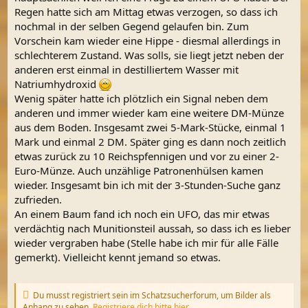
Regen hatte sich am Mittag etwas verzogen, so dass ich
nochmal in der selben Gegend gelaufen bin. Zum
Vorschein kam wieder eine Hippe - diesmal allerdings in
schlechterem Zustand. Was solls, sie liegt jetzt neben der
anderen erst einmal in destilliertem Wasser mit
Natriumhydroxid
Wenig später hatte ich plötzlich ein Signal neben dem
anderen und immer wieder kam eine weitere DM-Münze
aus dem Boden. Insgesamt zwei 5-Mark-Stücke, einmal 1
Mark und einmal 2 DM. Später ging es dann noch zeitlich
etwas zurück zu 10 Reichspfennigen und vor zu einer 2-
Euro-Münze. Auch unzählige Patronenhülsen kamen
wieder. Insgesamt bin ich mit der 3-Stunden-Suche ganz
zufrieden.
An einem Baum fand ich noch ein UFO, das mir etwas
verdächtig nach Munitionsteil aussah, so dass ich es lieber
wieder vergraben habe (Stelle habe ich mir für alle Fälle
gemerkt). Vielleicht kennt jemand so etwas.
Du musst registriert sein im Schatzsucherforum, um Bilder als
Anhang zu sehen.
Registriere dich bitte hier