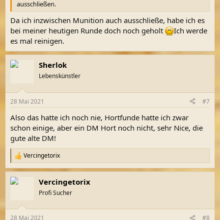
ausschließen.
Da ich inzwischen Munition auch ausschließe, habe ich es
bei meiner heutigen Runde doch noch geholt
Ich werde
es mal reinigen.
Sherlok
Lebenskünstler
28 Mai 2021
#7
Also das hatte ich noch nie, Hortfunde hatte ich zwar
schon einige, aber ein DM Hort noch nicht, sehr Nice, die
gute alte DM!
Vercingetorix
R
e
a
Vercingetorix
k
t
Profi Sucher
i
o
n
28 Mai 2021
#8