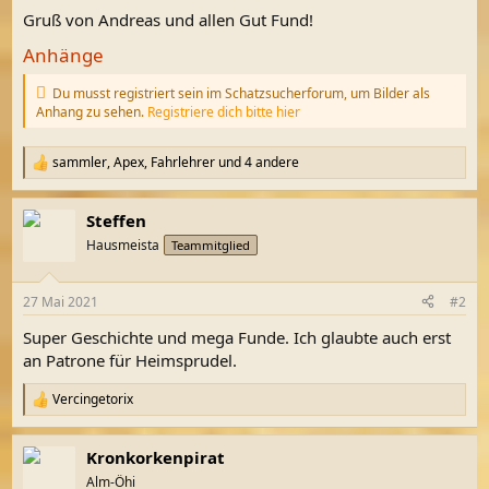
Gruß von Andreas und allen Gut Fund!
Anhänge
Du musst registriert sein im Schatzsucherforum, um Bilder als
Anhang zu sehen.
Registriere dich bitte hier
sammler
,
Apex
,
Fahrlehrer
und 4 andere
R
e
a
Steffen
k
t
Hausmeista
Teammitglied
i
o
n
27 Mai 2021
#2
e
n
Super Geschichte und mega Funde. Ich glaubte auch erst
:
an Patrone für Heimsprudel.
Vercingetorix
R
e
a
Kronkorkenpirat
k
t
Alm-Öhi