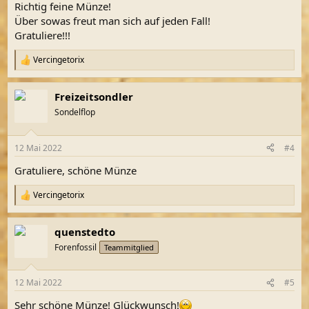
Richtig feine Münze!
:
Über sowas freut man sich auf jeden Fall!
Gratuliere!!!
Vercingetorix
R
e
a
Freizeitsondler
k
t
Sondelflop
i
o
n
12 Mai 2022
#4
e
n
Gratuliere, schöne Münze
:
Vercingetorix
R
e
a
quenstedto
k
t
Forenfossil
Teammitglied
i
o
n
12 Mai 2022
#5
e
n
Sehr schöne Münze! Glückwunsch!