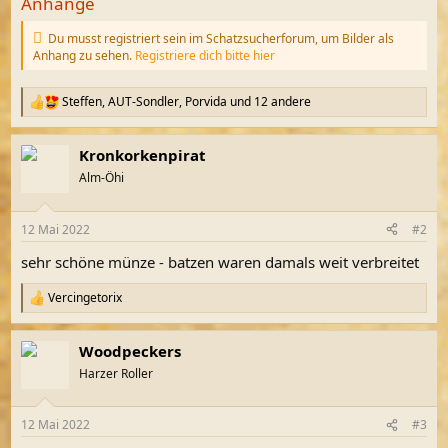
Anhänge
Du musst registriert sein im Schatzsucherforum, um Bilder als
Anhang zu sehen.
Registriere dich bitte hier
Steffen
,
AUT-Sondler
,
Porvida
und 12 andere
R
e
a
Kronkorkenpirat
k
t
Alm-Öhi
i
o
n
12 Mai 2022
#2
e
n
sehr schöne münze - batzen waren damals weit verbreitet
:
Vercingetorix
R
e
a
Woodpeckers
k
t
Harzer Roller
i
o
n
12 Mai 2022
#3
e
n