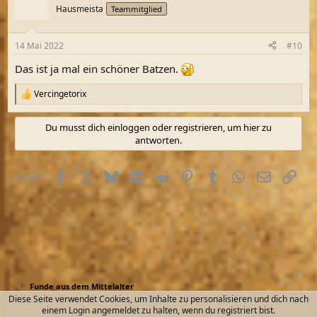
t
Hausmeista
Teammitglied
i
o
n
14 Mai 2022
#10
e
n
Das ist ja mal ein schöner Batzen.
:
Vercingetorix
R
e
a
Du musst dich einloggen oder registrieren, um hier zu
k
antworten.
t
i
o
Facebook
X (Twitter)
Bluesky
LinkedIn
Reddit
Pinterest
Tumblr
WhatsApp
E-Mail
Link
Teilen:
n
e
n
:
Funde aus dem Mittelalter
Diese Seite verwendet Cookies, um Inhalte zu personalisieren und dich nach
einem Login angemeldet zu halten, wenn du registriert bist.