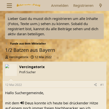
Anmelden
Registrieren
Lieber Gast du musst dich registrieren um alle Inhalte
(Fotos, Texte uvm.) sehen zu können. Sobald du
registriert bist, kannst du alle Beiträge sehen und dich
aktiv daran beteiligen.
Funde aus dem Mittelalter
1/2 Batzen aus Bayern
E
E
Vercingetorix
12 Mai 2022
r
r
s
s
Vercingetorix
t
t
Profi Sucher
e
e
l
l
l
l
12 Mai 2022
#1
e
t
r
a
Hallo Suchergemeinde,
m
mit dem
Deus
konnte ich heute bei drückender Hitze
auf einem noch immer freien Nachbaracker, wo ich