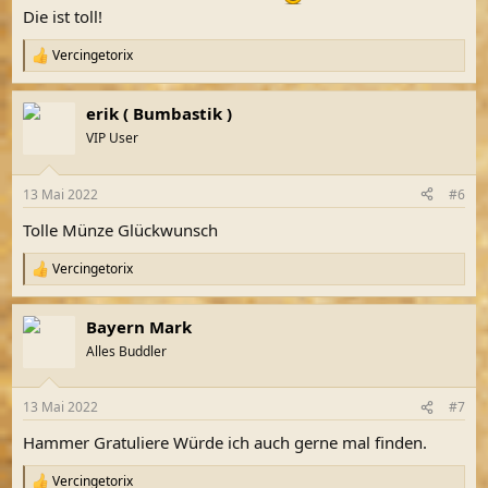
:
Die ist toll!
Vercingetorix
R
e
a
erik ( Bumbastik )
k
t
VIP User
i
o
n
13 Mai 2022
#6
e
n
Tolle Münze Glückwunsch
:
Vercingetorix
R
e
a
Bayern Mark
k
t
Alles Buddler
i
o
n
13 Mai 2022
#7
e
n
Hammer Gratuliere Würde ich auch gerne mal finden.
:
Vercingetorix