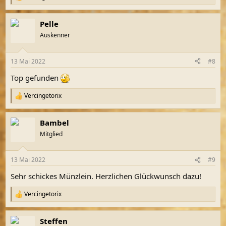
R
e
a
Pelle
k
t
Auskenner
i
o
n
13 Mai 2022
#8
e
n
Top gefunden
:
Vercingetorix
R
e
a
Bambel
k
t
Mitglied
i
o
n
13 Mai 2022
#9
e
n
Sehr schickes Münzlein. Herzlichen Glückwunsch dazu!
:
Vercingetorix
R
e
a
Steffen
k