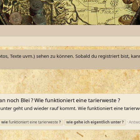
otos, Texte uvm.) sehen zu können. Sobald du registriert bist, kan
n noch Blei ? Wie funktioniert eine tarierweste ?
 unter geht und wieder rauf kommt. Wie funktioniert eine tarierw
Antwo
wie
funktioniert eine tarierweste
?
wie
gehe
ich
eigentlich
unter
?