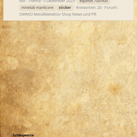
Mo
Thema
5 Dezember 2023
equinox 700/900
Antworten: 20
Forum:
minelab manticore
sticker
OWMO Metalldetektor Shop News und PR
Schlagworte