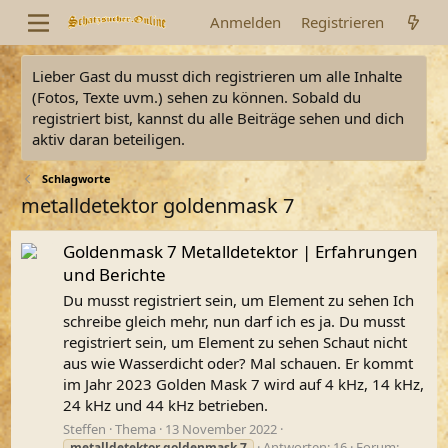
Anmelden
Registrieren
Lieber Gast du musst dich registrieren um alle Inhalte
(Fotos, Texte uvm.) sehen zu können. Sobald du
registriert bist, kannst du alle Beiträge sehen und dich
aktiv daran beteiligen.
Schlagworte
metalldetektor goldenmask 7
Goldenmask 7 Metalldetektor | Erfahrungen
und Berichte
Du musst registriert sein, um Element zu sehen Ich
schreibe gleich mehr, nun darf ich es ja. Du musst
registriert sein, um Element zu sehen Schaut nicht
aus wie Wasserdicht oder? Mal schauen. Er kommt
im Jahr 2023 Golden Mask 7 wird auf 4 kHz, 14 kHz,
24 kHz und 44 kHz betrieben.
Steffen
Thema
13 November 2022
Antworten: 16
Forum:
metalldetektor
goldenmask
7