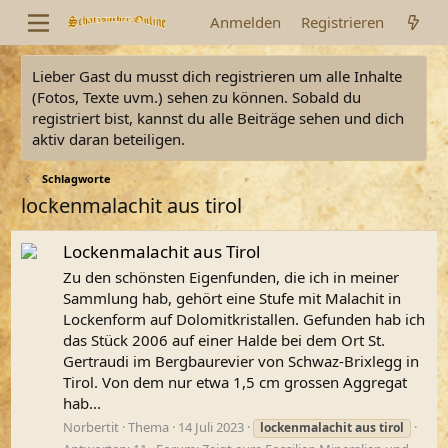
Anmelden
Registrieren
Lieber Gast du musst dich registrieren um alle Inhalte
(Fotos, Texte uvm.) sehen zu können. Sobald du
registriert bist, kannst du alle Beiträge sehen und dich
aktiv daran beteiligen.
Schlagworte
lockenmalachit aus tirol
Lockenmalachit aus Tirol
Zu den schönsten Eigenfunden, die ich in meiner
Sammlung hab, gehört eine Stufe mit Malachit in
Lockenform auf Dolomitkristallen. Gefunden hab ich
das Stück 2006 auf einer Halde bei dem Ort St.
Gertraudi im Bergbaurevier von Schwaz-Brixlegg in
Tirol. Von dem nur etwa 1,5 cm grossen Aggregat
hab...
Norbertit
Thema
14 Juli 2023
lockenmalachit
aus
tirol