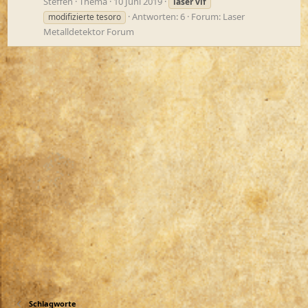
Steffen
Thema
10 Juni 2019
laser
vlf
Antworten: 6
Forum:
Laser
modifizierte tesoro
Metalldetektor Forum
Schlagworte