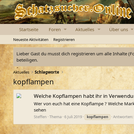
Startseite
Foren
Aktuelles
Über uns
Neueste Aktivitäten
Registrieren
Lieber Gast du musst dich registrieren um alle Inhalte (F
beteiligen.
Aktuelles
Schlagworte
kopflampen
Welche Kopflampen habt ihr in Verwendu
Wer von euch hat eine Kopflampe ? Welche Marke 
sehen
Steffen
Thema
6 Juli 2019
Antworten:
kopflampen