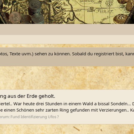
otos, Texte uvm.) sehen zu können. Sobald du registriert bist, kan
ing aus der Erde geholt.
viertel.. War heute drei Stunden in einem Wald a bissal Sondeln...
 einen Schönen sehr zarten Ring gefunden mit Verzierungen.. Kann
orum:
Fund Identifizierung Ufos ?