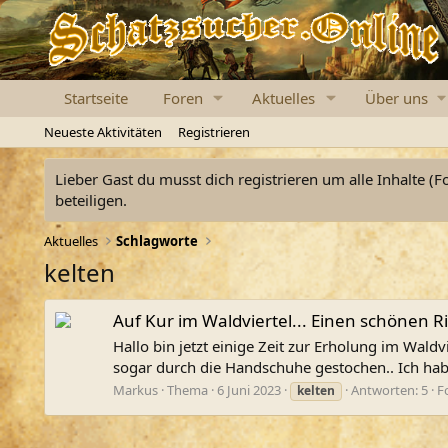
Startseite
Foren
Aktuelles
Über uns
Neueste Aktivitäten
Registrieren
Lieber Gast du musst dich registrieren um alle Inhalte (F
beteiligen.
Aktuelles
Schlagworte
kelten
Auf Kur im Waldviertel... Einen schönen R
Hallo bin jetzt einige Zeit zur Erholung im Wald
sogar durch die Handschuhe gestochen.. Ich habe
Markus
Thema
6 Juni 2023
Antworten: 5
F
kelten