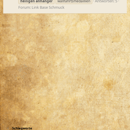
Antworten: 5
heiligen
anhänger
wallfahrtsmedaillien
Forum:
Link Base Schmuck
Schlagworte