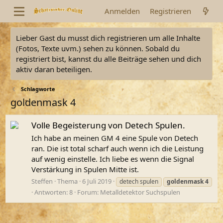
Anmelden
Registrieren
Lieber Gast du musst dich registrieren um alle Inhalte
(Fotos, Texte uvm.) sehen zu können. Sobald du
registriert bist, kannst du alle Beiträge sehen und dich
aktiv daran beteiligen.
Schlagworte
goldenmask 4
Volle Begeisterung von Detech Spulen.
Ich habe an meinen GM 4 eine Spule von Detech
ran. Die ist total scharf auch wenn ich die Leistung
auf wenig einstelle. Ich liebe es wenn die Signal
Verstärkung in Spulen Mitte ist.
Steffen
Thema
6 Juli 2019
detech spulen
goldenmask
4
Antworten: 8
Forum:
Metalldetektor Suchspulen