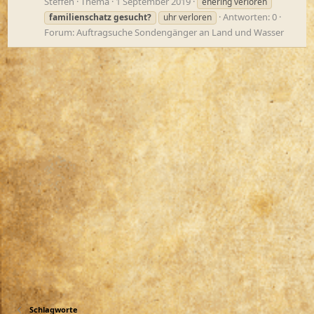
Steffen
Thema
1 September 2019
ehering verloren
Antworten: 0
familienschatz
gesucht?
uhr verloren
Forum:
Auftragsuche Sondengänger an Land und Wasser
Schlagworte