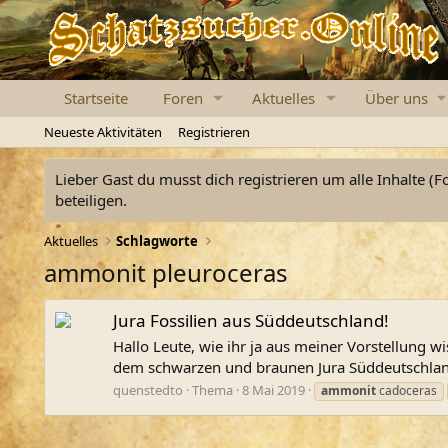
Startseite
Foren
Aktuelles
Über uns
Neueste Aktivitäten
Registrieren
Lieber Gast du musst dich registrieren um alle Inhalte (F
beteiligen.
Aktuelles
Schlagworte
ammonit pleuroceras
Jura Fossilien aus Süddeutschland!
Hallo Leute, wie ihr ja aus meiner Vorstellung
dem schwarzen und braunen Jura Süddeutschlands
quenstedto
Thema
8 Mai 2019
ammonit
cadoceras